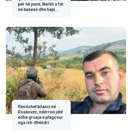
për në punë, Nertili u fut
në banesë dhe hapi...
Rëndohet bilanci në
Roskovec, ndërron jetë
edhe gruaja e plagosur
nga ish-dhëndri