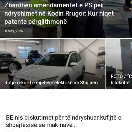
Zbardhen amendamentet e PS për
ndryshimet në Kodin Rrugor: Kur hiqet
patenta përgjithmonë
8 May, 2026
FOTO / “C
Rritje rekord e mjeteve elektrike në Shqipëri
bllokohet
BE nis diskutimet për të ndryshuar kufijtë e
shpejtësisë së makinave...