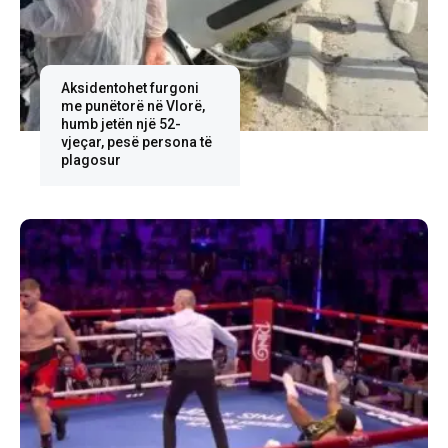
Aksidentohet furgoni
me punëtorë në Vlorë,
humb jetën një 52-
vjeçar, pesë persona të
plagosur