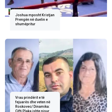
Joshua mposht Kristjan
Prengën në duelin e
shumëpritur
Vrau prindërit e të
fejuarës dhe veten në
Roskovec/ Dinamika:
Çifti Plaka ishte nisur