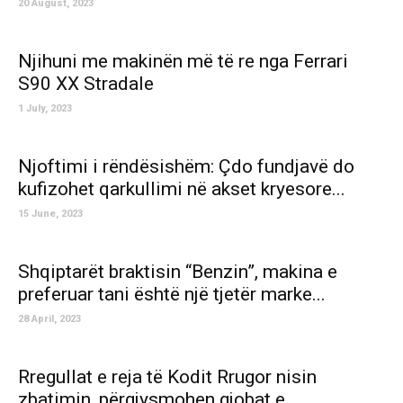
20 August, 2023
Njihuni me makinën më të re nga Ferrari
S90 XX Stradale
1 July, 2023
Njoftimi i rëndësishëm: Çdo fundjavë do
kufizohet qarkullimi në akset kryesore...
15 June, 2023
Shqiptarët braktisin “Benzin”, makina e
preferuar tani është një tjetër marke...
28 April, 2023
Rregullat e reja të Kodit Rrugor nisin
zbatimin, përgjysmohen gjobat e...