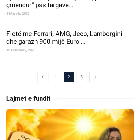
çmendur” pas targave...
2 March, 2023
Flotë me Ferrari, AMG, Jeep, Lamborgini
dhe garazh 900 mijë Euro....
18 February, 2023
1
2
3
Lajmet e fundit