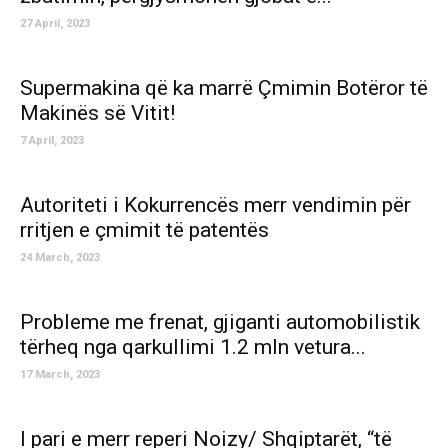
27 April, 2023
Supermakina që ka marrë Çmimin Botëror të
Makinës së Vitit!
7 April, 2023
Autoriteti i Kokurrencës merr vendimin për
rritjen e çmimit të patentës
24 March, 2023
Probleme me frenat, gjiganti automobilistik
tërheq nga qarkullimi 1.2 mln vetura...
17 March, 2023
I pari e merr reperi Noizy/ Shqiptarët, “të