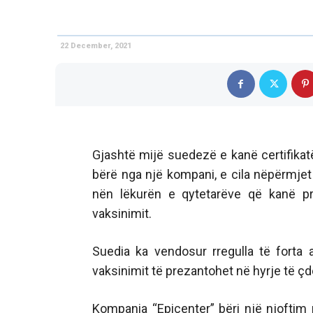
22 December, 2021
Gjashtë mijë suedezë e kanë certifikatë
bërë nga një kompani, e cila nëpërmje
nën lëkurën e qytetarëve që kanë pr
vaksinimit.
Suedia ka vendosur rregulla të forta a
vaksinimit të prezantohet në hyrje të ç
Kompania “Epicenter” bëri një njoftim