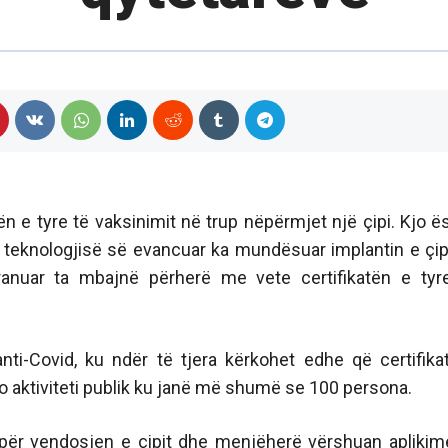
n e tyre të vaksinimit në trup nëpërmjet një çipi. Kjo ë
t teknologjisë së evancuar ka mundësuar implantin e çi
anuar ta mbajnë përherë me vete certifikatën e tyr
nti-Covid, ku ndër të tjera kërkohet edhe që certifika
do aktiviteti publik ku janë më shumë se 100 persona.
 për vendosjen e çipit dhe menjëherë vërshuan aplikim