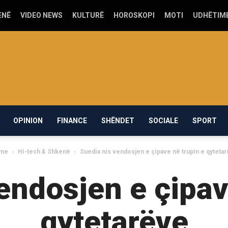
ENË
VIDEO NEWS
KULTURË
HOROSKOPI
MOTI
UDHËTIM
OPINION
FINANCE
SHËNDET
SOCIALE
SPORT
me
Hi-tech & Shkenë
Suedia nis vendosjen e çipave në trupin e qyteta
endosjen e çipav
qytetarëve