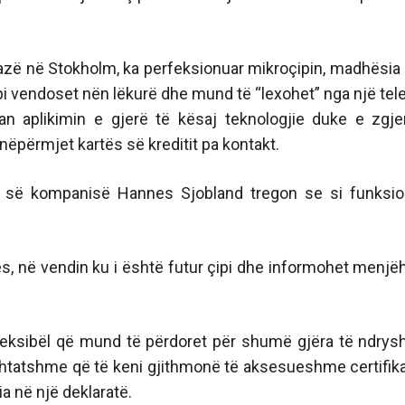
azë në Stokholm, ka perfeksionuar mikroçipin, madhësia 
çipi vendoset nën lëkurë dhe mund të “lexohet” nga një tel
uan aplikimin e gjerë të kësaj teknologjie duke e zgje
nëpërmjet kartës së kreditit pa kontakt.
es së kompanisë Hannes Sjobland tregon se si funksi
ës, në vendin ku i është futur çipi dhe informohet menjë
fleksibël që mund të përdoret për shumë gjëra të ndry
tatshme që të keni gjithmonë të aksesueshme certifik
a në një deklaratë.