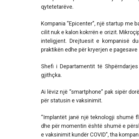
qytetetarëve.
Kompania “Epicenter”, një startup me b
cilit nuk e kalon kokrrën e orizit. Mikro
inteligjent. Drejtuesit e kompanisë d
praktikën edhe për kryerjen e pagesave 
Shefi i Departamentit të Shpërndarj
gjithçka.
Ai lëviz një “smartphone” pak sipër dor
për statusin e vaksinimit.
“Implantët janë një teknologji shumë 
dhe për momentin është shumë e përsh
e vaksinimit kundër COVID”, tha kompani