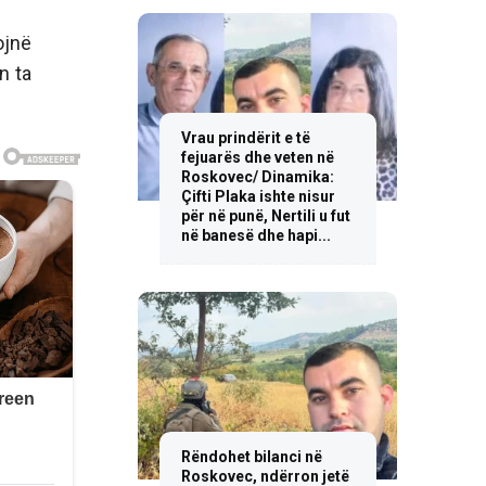
ojnë
n ta
Vrau prindërit e të
fejuarës dhe veten në
Roskovec/ Dinamika:
Çifti Plaka ishte nisur
për në punë, Nertili u fut
në banesë dhe hapi...
Rëndohet bilanci në
Roskovec, ndërron jetë