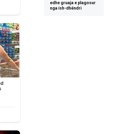
edhe gruaja e plagosur
nga ish-dhëndri