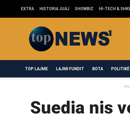
EXTRA
HISTORIA JUAJ
SHOWBIZ
HI-TECH & SHK
Top-
news1.com
TOP LAJME
LAJMI FUNDIT
BOTA
POLITIKË
Ho
Suedia nis v