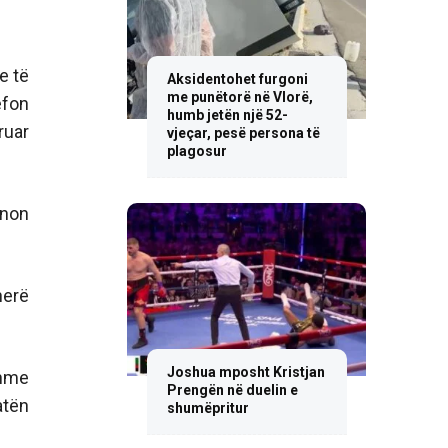
e të
Aksidentohet furgoni
me punëtorë në Vlorë,
efon
humb jetën një 52-
ruar
vjeçar, pesë persona të
plagosur
onon
herë
Joshua mposht Kristjan
shme
Prengën në duelin e
atën
shumëpritur