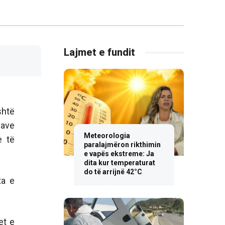
Lajmet e fundit
shtë
pave
Meteorologia
e të
paralajmëron rikthimin
e vapës ekstreme: Ja
dita kur temperaturat
do të arrijnë 42°C
ta e
et e