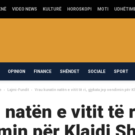
ENË
VIDEO NEWS
KULTURË
HOROSKOPI
MOTI
UDHËTIM
OPINION
FINANCE
SHËNDET
SOCIALE
SPORT
e
Lajmi-Fundit
Vrau kunatin natën e vitit të ri, gjykata jep vendimin për Kla
natën e vitit të r
min për Klajdi S