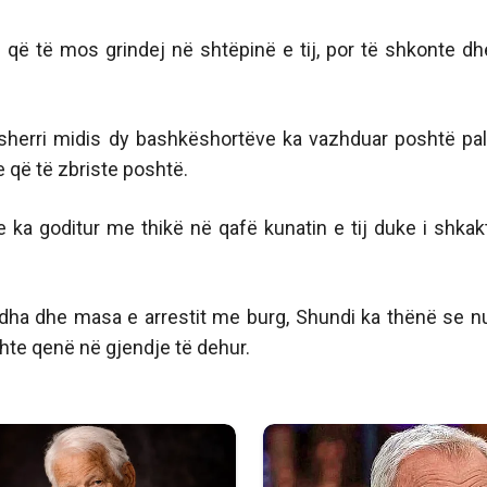
që të mos grindej në shtëpinë e tij, por të shkonte dh
 sherri midis dy bashkëshortëve ka vazhduar poshtë pall
e që të zbriste poshtë.
ie ka goditur me thikë në qafë kunatin e tij duke i shkak
 dha dhe masa e arrestit me burg, Shundi ka thënë se n
hte qenë në gjendje të dehur.