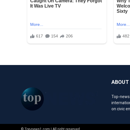
ABOUT
Top-news1.
internatio
on civic 
© Top-news1.com | All right reserved