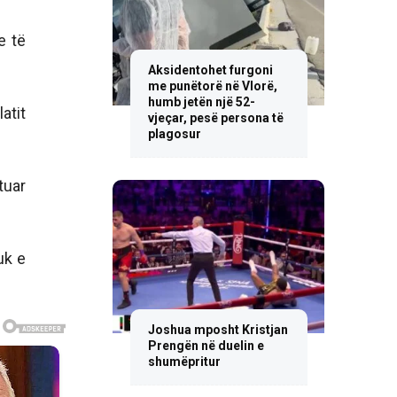
e të
Aksidentohet furgoni
me punëtorë në Vlorë,
humb jetën një 52-
atit
vjeçar, pesë persona të
plagosur
tuar
uk e
Joshua mposht Kristjan
Prengën në duelin e
shumëpritur