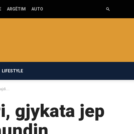
E
ARGËTIM
AUTO
LIFESTYLE
jdi...
i, gjykata jep
hundin