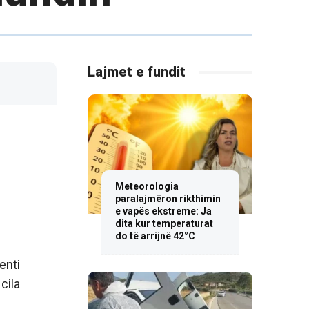
Lajmet e fundit
Meteorologia
paralajmëron rikthimin
e vapës ekstreme: Ja
dita kur temperaturat
do të arrijnë 42°C
enti
cila