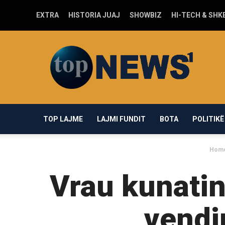
EXTRA
HISTORIA JUAJ
SHOWBIZ
HI-TECH & SHK
Top-
news1.com
TOP LAJME
LAJMI FUNDIT
BOTA
POLITIKË
Hom
Vrau kunatin 
vendi