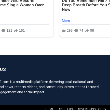
 US
com is a multimedia platform delivering local, national, and
nal news, reports, videos, and community-driven stories focused
engagement and social impact.
HOME
ABOUT US
ADVERTISING POLICY