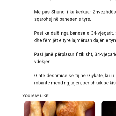
Më pas Shundi i ka kërkuar Zhvezhdës 
sqarohej në banesën e tyre.
Pasi ka dalë nga banesa e 34-vjeçarit,
dhe fëmijët e tyre lajmëruan dajën e tyr
Pasi janë përplasur fizikisht, 34-vjeçar
vdekjen.
Gjatë dëshmisë së tij në Gjykatë, ku u
mbante mend ngjarjen, për shkak se kis