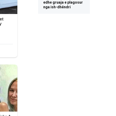
edhe gruaja e plagosur
nga ish-dhëndri