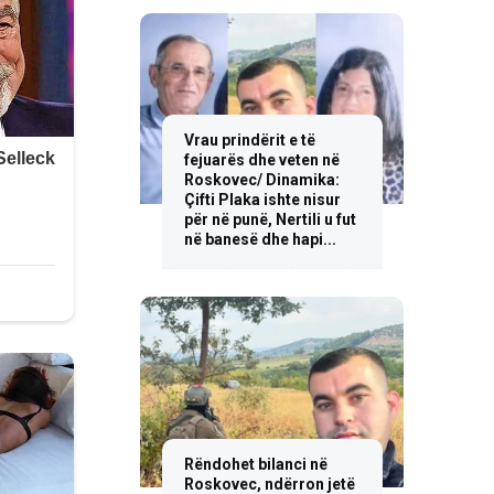
Vrau prindërit e të
fejuarës dhe veten në
Roskovec/ Dinamika:
Çifti Plaka ishte nisur
për në punë, Nertili u fut
në banesë dhe hapi...
Rëndohet bilanci në
Roskovec, ndërron jetë