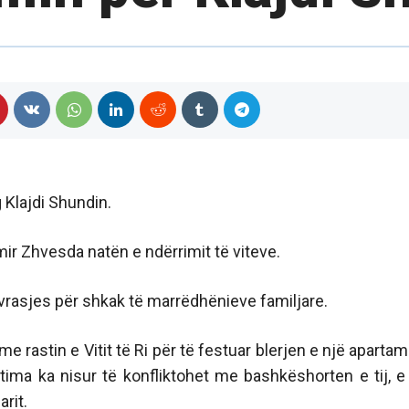
 Klajdi Shundin.
imir Zhvesda natën e ndërrimit të viteve.
 vrasjes për shkak të marrëdhënieve familjare.
 rastin e Vitit të Ri për të festuar blerjen e një apartam
ktima ka nisur të konfliktohet me bashkëshorten e tij, e 
rit.