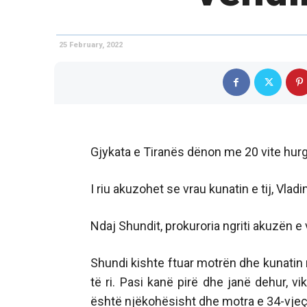
25 February, 2022
Gjykata e Tiranës dënon me 20 vite hurg
I riu akuzohet se vrau kunatin e tij, Vlad
Ndaj Shundit, prokuroria ngriti akuzën e
Shundi kishte ftuar motrën dhe kunatin me
të ri. Pasi kanë pirë dhe janë dehur, vi
është njëkohësisht dhe motra e 34-vjeça