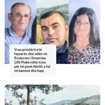
Vrau prindërit e të
fejuarës dhe veten në
Roskovec/ Dinamika:
Çifti Plaka ishte nisur
për në punë, Nertili u fut
në banesë dhe hapi...