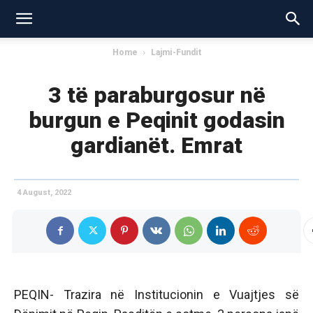
Home
Lajmi-Fundit
3 të paraburgosur në
burgun e Peqinit godasin
gardianët. Emrat
4 August, 2022
PEQIN- Trazira në Institucionin e Vuajtjes së