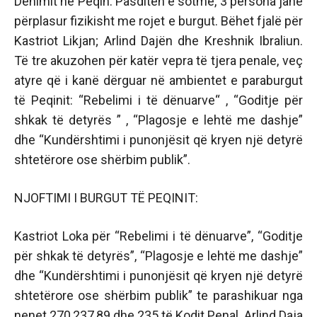
Dënimit në Peqin. Pasditën e sotme, 3 persona janë
përplasur fizikisht me rojet e burgut. Bëhet fjalë për
Kastriot Likjan; Arlind Dajën dhe Kreshnik Ibraliun.
Të tre akuzohen për katër vepra të tjera penale, veç
atyre që i kanë dërguar në ambientet e paraburgut
të Peqinit: “Rebelimi i të dënuarve“ , “Goditje për
shkak të detyrës ” , “Plagosje e lehtë me dashje”
dhe “Kundërshtimi i punonjësit që kryen një detyrë
shtetërore ose shërbim publik”.
NJOFTIMI I BURGUT TË PEQINIT:
Kastriot Loka për “Rebelimi i të dënuarve”, “Goditje
për shkak të detyrës”, “Plagosje e lehtë me dashje”
dhe “Kundërshtimi i punonjësit që kryen një detyrë
shtetërore ose shërbim publik” te parashikuar nga
nenet 270,237,89 dhe 235 të Kodit Penal. Arlind Daja