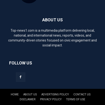
ABOUT US
Top-news1.com is a multimedia platform delivering local,
national, and international news, reports, videos, and
community-driven stories focused on civic engagement and
social impact.
FOLLOW US
HOME
ABOUT US
ADVERTISING POLICY
CONTACT US
DISCLAIMER
PRIVACY POLICY
TERMS OF USE