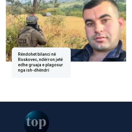
Rëndohet bilanci në
Roskovec, ndërron jetë
edhe gruaja e plagosur
nga ish-dhëndri