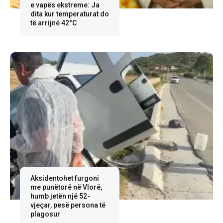
e vapës ekstreme: Ja
dita kur temperaturat do
të arrijnë 42°C
Aksidentohet furgoni
me punëtorë në Vlorë,
humb jetën një 52-
vjeçar, pesë persona të
plagosur