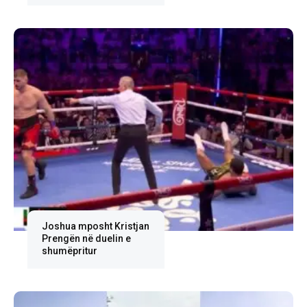
Joshua mposht Kristjan
Prengën në duelin e
shumëpritur