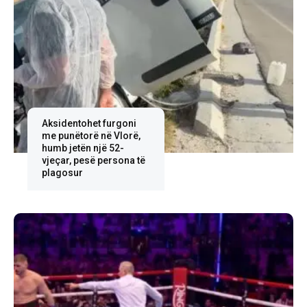
Aksidentohet furgoni
me punëtorë në Vlorë,
humb jetën një 52-
vjeçar, pesë persona të
plagosur