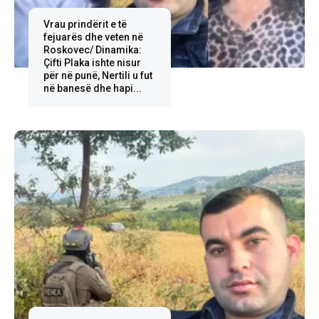
Vrau prindërit e të
fejuarës dhe veten në
Roskovec/ Dinamika:
Çifti Plaka ishte nisur
për në punë, Nertili u fut
në banesë dhe hapi...