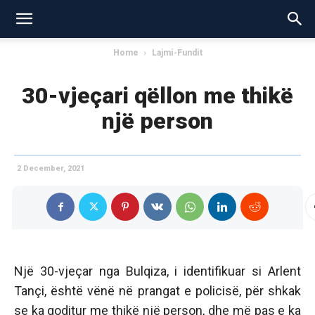
Home
Lajmi-Fundit
30-vjeçari qëllon me thikë
një person
2 December, 2021
Një 30-vjeçar nga Bulqiza, i identifikuar si Arlent
Tançi, është vënë në prangat e policisë, për shkak
se ka goditur me thikë një person, dhe më pas e ka