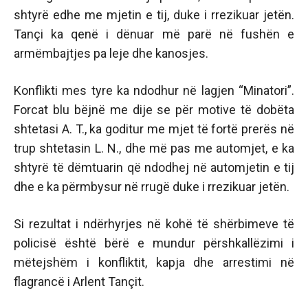
shtyrë edhe me mjetin e tij, duke i rrezikuar jetën.
Tançi ka qenë i dënuar më parë në fushën e
armëmbajtjes pa leje dhe kanosjes.
Konflikti mes tyre ka ndodhur në lagjen “Minatori”.
Forcat blu bëjnë me dije se për motive të dobëta
shtetasi A. T., ka goditur me mjet të fortë prerës në
trup shtetasin L. N., dhe më pas me automjet, e ka
shtyrë të dëmtuarin që ndodhej në automjetin e tij
dhe e ka përmbysur në rrugë duke i rrezikuar jetën.
Si rezultat i ndërhyrjes në kohë të shërbimeve të
policisë është bërë e mundur përshkallëzimi i
mëtejshëm i konfliktit, kapja dhe arrestimi në
flagrancë i Arlent Tançit.