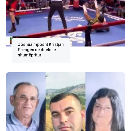
Joshua mposht Kristjan
Prengën në duelin e
shumëpritur