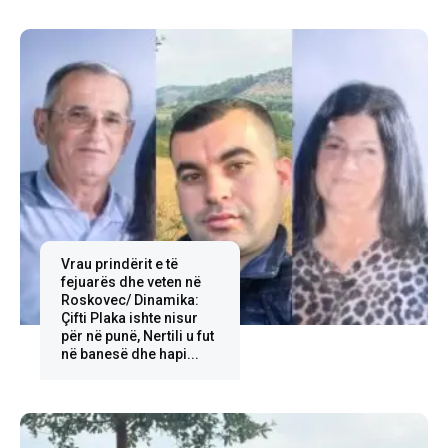
Vrau prindërit e të
fejuarës dhe veten në
Roskovec/ Dinamika:
Çifti Plaka ishte nisur
për në punë, Nertili u fut
në banesë dhe hapi...