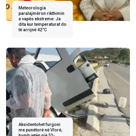
Meteorologia
paralajmëron rikthimin
e vapës ekstreme: Ja
dita kur temperaturat do
të arrijnë 42°C
Aksidentohet furgoni
me punëtorë në Vlorë,
humb jetën një 52-