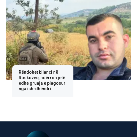
Rëndohet bilanci në
Roskovec, ndërron jetë
edhe gruaja e plagosur
nga ish-dhëndri