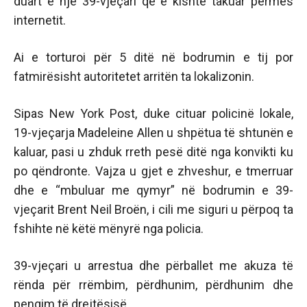
duart e një 39-vjeçari që e kishte takuar përmes
internetit.
Ai e torturoi për 5 ditë në bodrumin e tij por
fatmirësisht autoritetet arritën ta lokalizonin.
Sipas New York Post, duke cituar policinë lokale,
19-vjeçarja Madeleine Allen u shpëtua të shtunën e
kaluar, pasi u zhduk rreth pesë ditë nga konvikti ku
po qëndronte. Vajza u gjet e zhveshur, e tmerruar
dhe e “mbuluar me qymyr” në bodrumin e 39-
vjeçarit Brent Neil Broën, i cili me siguri u përpoq ta
fshihte në këtë mënyrë nga policia.
39-vjeçari u arrestua dhe përballet me akuza të
rënda për rrëmbim, përdhunim, përdhunim dhe
pengim të drejtësisë.