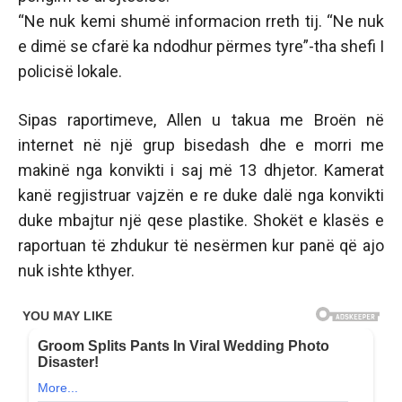
“Ne nuk kemi shumë informacion rreth tij. “Ne nuk
e dimë se cfarë ka ndodhur përmes tyre”-tha shefi I
policisë lokale.
Sipas raportimeve, Allen u takua me Broën në
internet në një grup bisedash dhe e morri me
makinë nga konvikti i saj më 13 dhjetor. Kamerat
kanë regjistruar vajzën e re duke dalë nga konvikti
duke mbajtur një qese plastike. Shokët e klasës e
raportuan të zhdukur të nesërmen kur panë që ajo
nuk ishte kthyer.