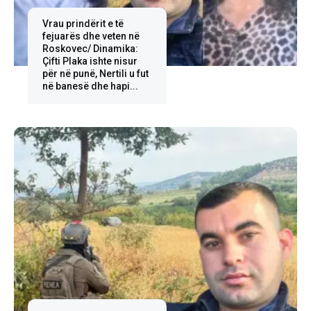
Vrau prindërit e të
fejuarës dhe veten në
Roskovec/ Dinamika:
Çifti Plaka ishte nisur
për në punë, Nertili u fut
në banesë dhe hapi...