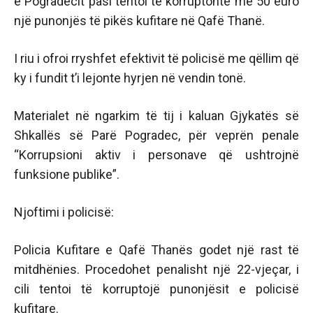
e Pogradecit pasi tentoi të korruptonte me 50 euro
një punonjës të pikës kufitare në Qafë Thanë.
I riu i ofroi rryshfet efektivit të policisë me qëllim që
ky i fundit t’i lejonte hyrjen në vendin tonë.
Materialet në ngarkim të tij i kaluan Gjykatës së
Shkallës së Parë Pogradec, për veprën penale
“Korrupsioni aktiv i personave që ushtrojnë
funksione publike”.
Njoftimi i policisë:
Policia Kufitare e Qafë Thanës godet një rast të
mitdhënies. Procedohet penalisht një 22-vjeçar, i
cili tentoi të korruptojë punonjësit e policisë
kufitare.