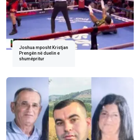
Joshua mposht Kristjan
Prengën në duelin e
shumëpritur