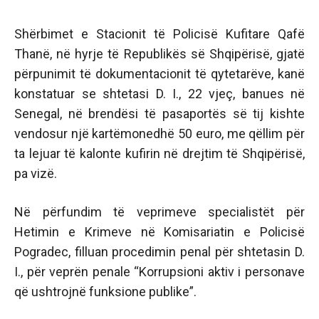
Shërbimet e Stacionit të Policisë Kufitare Qafë
Thanë, në hyrje të Republikës së Shqipërisë, gjatë
përpunimit të dokumentacionit të qytetarëve, kanë
konstatuar se shtetasi D. I., 22 vjeç, banues në
Senegal, në brendësi të pasaportës së tij kishte
vendosur një kartëmonedhë 50 euro, me qëllim për
ta lejuar të kalonte kufirin në drejtim të Shqipërisë,
pa vizë.
Në përfundim të veprimeve specialistët për
Hetimin e Krimeve në Komisariatin e Policisë
Pogradec, filluan procedimin penal për shtetasin D.
I., për veprën penale “Korrupsioni aktiv i personave
që ushtrojnë funksione publike”.