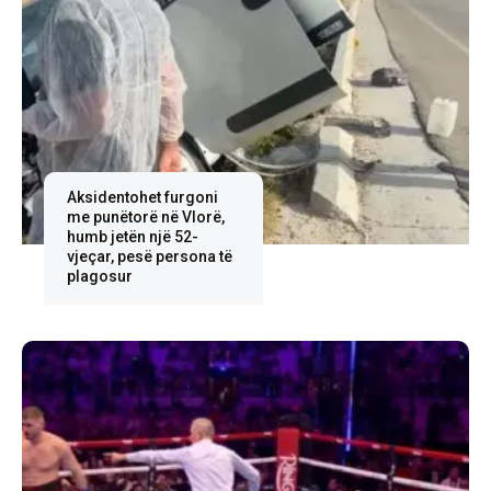
Aksidentohet furgoni
me punëtorë në Vlorë,
humb jetën një 52-
vjeçar, pesë persona të
plagosur