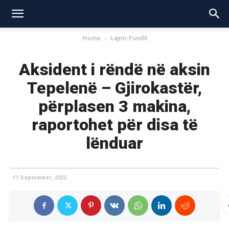
Home
Lajmi-Fundit
Aksident i rëndë në aksin
Tepelenë – Gjirokastër,
përplasen 3 makina,
raportohet për disa të
lënduar
11 September, 2022