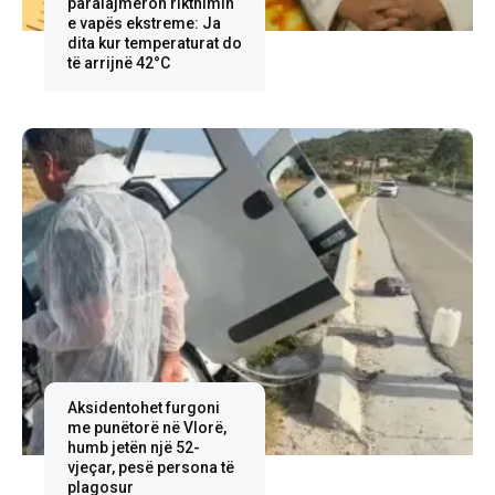
paralajmëron rikthimin
e vapës ekstreme: Ja
dita kur temperaturat do
të arrijnë 42°C
Aksidentohet furgoni
me punëtorë në Vlorë,
humb jetën një 52-
vjeçar, pesë persona të
plagosur