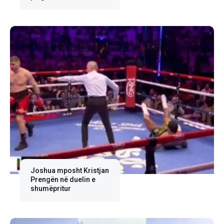
Joshua mposht Kristjan
Prengën në duelin e
shumëpritur