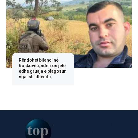
Rëndohet bilanci në
Roskovec, ndërron jetë
edhe gruaja e plagosur
nga ish-dhëndri