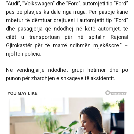
“Audi”, “Volkswagen” dhe “Ford”, automjeti tip “Ford”
pas përplasjes ka dalë nga rruga. Për pasojë kanë
mbetur të dëmtuar drejtuesi i automjetit tip “Ford”
dhe pasagjerja që ndodhej në këtë automjet, të
cilët u transportuan për në spitalin Rajonal
Gjirokastër për të marrë ndihmën mjekësore.” –
njofton policia.
Në vendngjarje ndodhet grupi hetimor dhe po
punon për zbardhjen e shkaqeve të aksidentit.