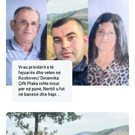
Vrau prindërit e të
fejuarës dhe veten në
Roskovec/ Dinamika:
Çifti Plaka ishte nisur
për në punë, Nertili u fut
në banesë dhe hapi...