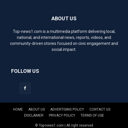
ABOUT US
Top-news1.com is a multimedia platform delivering local,
national, and international news, reports, videos, and
community-driven stories focused on civic engagement and
social impact.
FOLLOW US
HOME
ABOUT US
ADVERTISING POLICY
CONTACT US
DISCLAIMER
PRIVACY POLICY
TERMS OF USE
© Top-news1.com | All right reserved