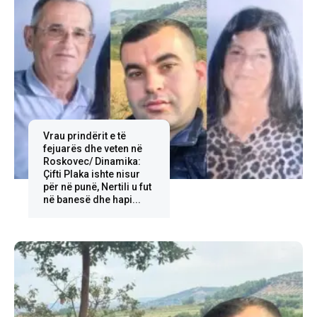
Vrau prindërit e të
fejuarës dhe veten në
Roskovec/ Dinamika:
Çifti Plaka ishte nisur
për në punë, Nertili u fut
në banesë dhe hapi...