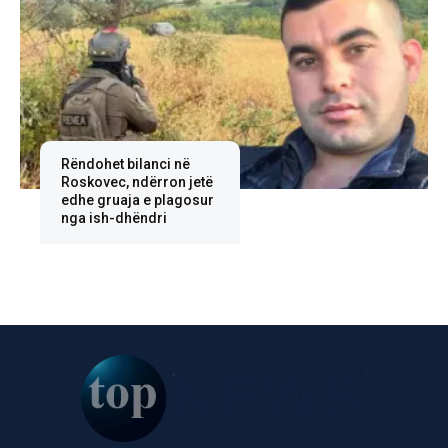
Rëndohet bilanci në
Roskovec, ndërron jetë
edhe gruaja e plagosur
nga ish-dhëndri