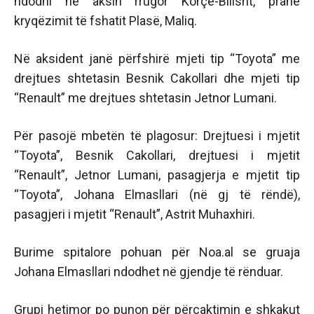
ndodhi në aksin rrugor Korçë-Bilisht, pranë
kryqëzimit të fshatit Plasë, Maliq.
Në aksident janë përfshirë mjeti tip “Toyota” me
drejtues shtetasin Besnik Cakollari dhe mjeti tip
“Renault” me drejtues shtetasin Jetnor Lumani.
Për pasojë mbetën të plagosur: Drejtuesi i mjetit
“Toyota”, Besnik Cakollari, drejtuesi i mjetit
“Renault”, Jetnor Lumani, pasagjerja e mjetit tip
“Toyota”, Johana Elmasllari (në gj të rëndë),
pasagjeri i mjetit “Renault”, Astrit Muhaxhiri.
Burime spitalore pohuan për Noa.al se gruaja
Johana Elmasllari ndodhet në gjendje të rënduar.
Grupi hetimor po punon për përcaktimin e shkakut