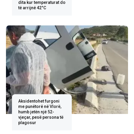
dita kur temperaturat do
të arrijnë 42°C
Aksidentohet furgoni
me punëtorë në Vlorë,
humb jetën një 52-
vjeçar, pesë persona të
plagosur