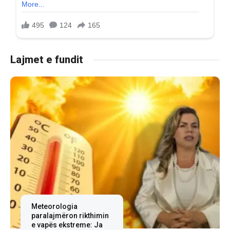
Lajmet e fundit
Meteorologia
paralajmëron rikthimin
e vapës ekstreme: Ja