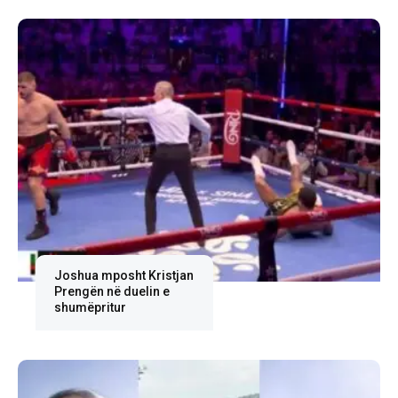
Joshua mposht Kristjan
Prengën në duelin e
shumëpritur