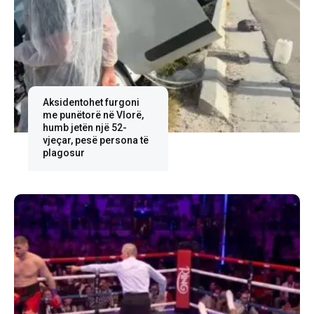
Aksidentohet furgoni
me punëtorë në Vlorë,
humb jetën një 52-
vjeçar, pesë persona të
plagosur