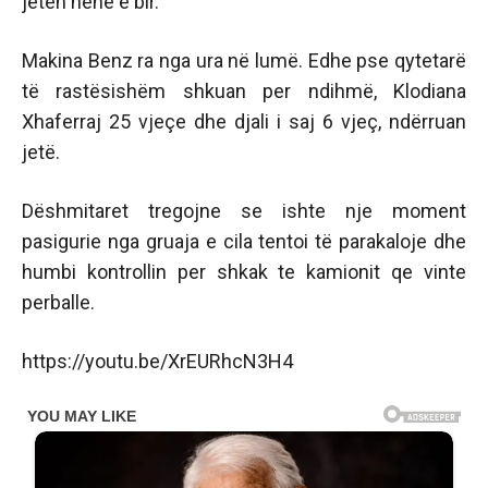
jetën nënë e bir.
Makina Benz ra nga ura në lumë. Edhe pse qytetarë
të rastësishëm shkuan per ndihmë, Klodiana
Xhaferraj 25 vjeçe dhe djali i saj 6 vjeç, ndërruan
jetë.
Dëshmitaret tregojne se ishte nje moment
pasigurie nga gruaja e cila tentoi të parakaloje dhe
humbi kontrollin per shkak te kamionit qe vinte
perballe.
https://youtu.be/XrEURhcN3H4