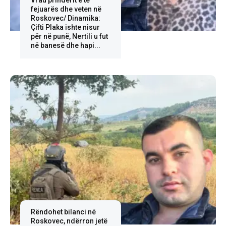
Vrau prindërit e të
fejuarës dhe veten në
Roskovec/ Dinamika:
Çifti Plaka ishte nisur
për në punë, Nertili u fut
në banesë dhe hapi...
Rëndohet bilanci në
Roskovec, ndërron jetë