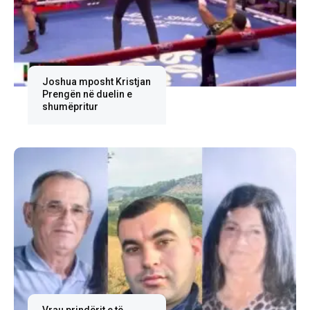
Joshua mposht Kristjan
Prengën në duelin e
shumëpritur