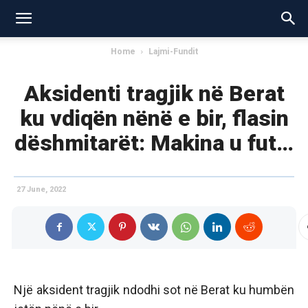
Home
Lajmi-Fundit
Aksidenti tragjik në Berat
ku vdiqën nënë e bir, flasin
dëshmitarët: Makina u fut…
27 June, 2022
Një aksident tragjik ndodhi sot në Berat ku humbën