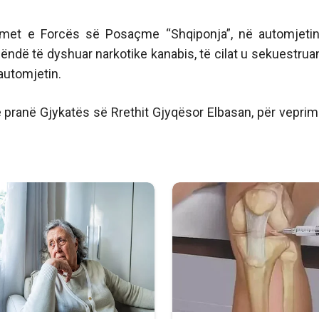
rbimet e Forcës së Posaçme “Shqiponja”, në automjeti
lëndë të dyshuar narkotike kanabis, të cilat u sekuestrua
automjetin.
ë pranë Gjykatës së Rrethit Gjyqësor Elbasan, për veprim