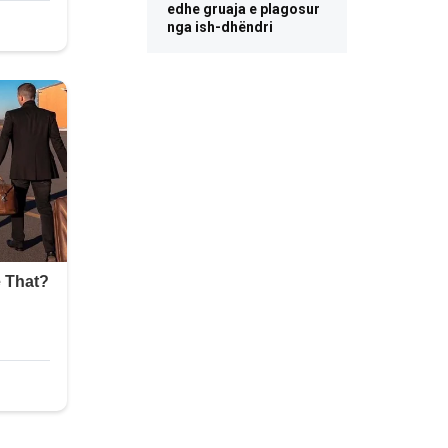
edhe gruaja e plagosur
nga ish-dhëndri