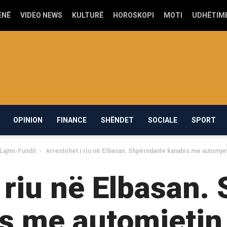
ENË
VIDEO NEWS
KULTURË
HOROSKOPI
MOTI
UDHËTIM
OPINION
FINANCE
SHËNDET
SOCIALE
SPORT
Lajmi-Fundit
Arrestohet i riu në Elbasan. Shpërndante kanabis me automje
i riu në Elbasan.
s me automjetin