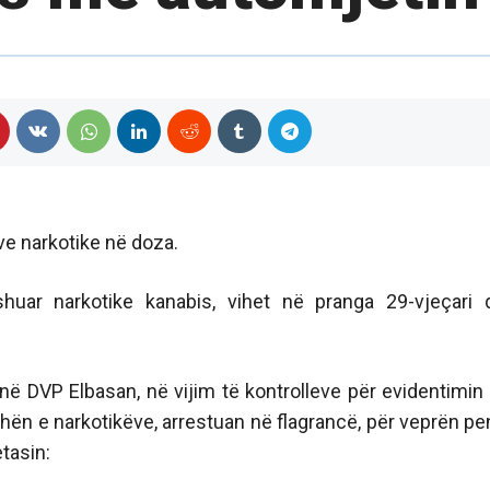
ve narkotike në doza.
ar narkotike kanabis, vihet në pranga 29-vjeçari 
në DVP Elbasan, në vijim të kontrolleve për evidentimin
shën e narkotikëve, arrestuan në flagrancë, për veprën pe
tasin: