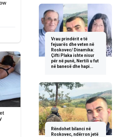
Vrau prindërit e të
fejuarës dhe veten në
Roskovec/ Dinamika:
Çifti Plaka ishte nisur
për në punë, Nertili u fut
në banesë dhe hapi...
Rëndohet bilanci në
Roskovec, ndërron jetë