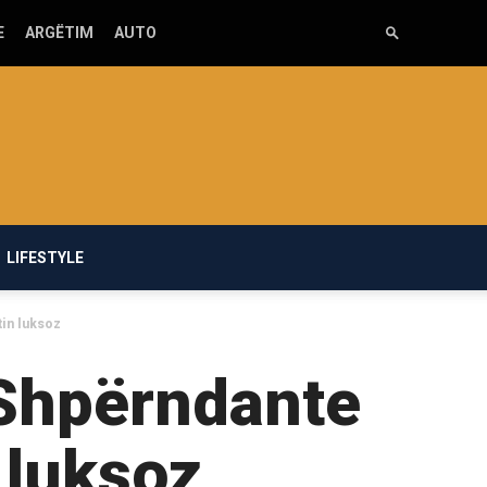
E
ARGËTIM
AUTO
LIFESTYLE
tin luksoz
 Shpërndante
 luksoz