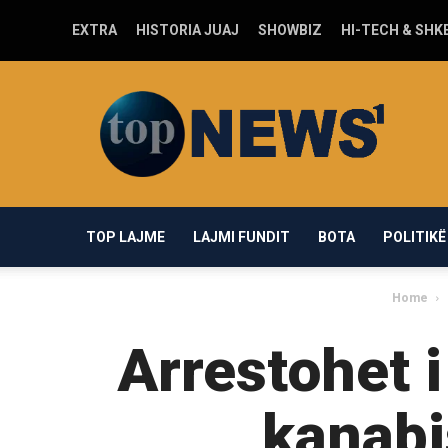
EXTRA
HISTORIA JUAJ
SHOWBIZ
HI-TECH & SHK
Top-
news1.com
TOP LAJME
LAJMI FUNDIT
BOTA
POLITIKË
Home
Arrestohet 
kanabi