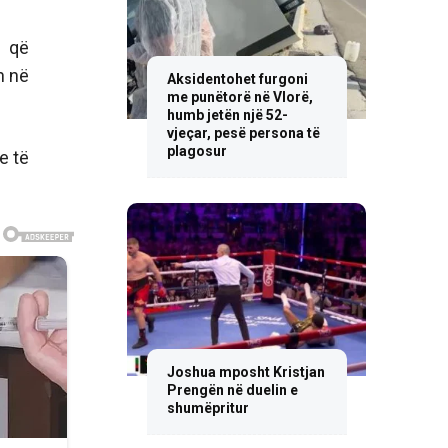
n që
n në
Aksidentohet furgoni
me punëtorë në Vlorë,
humb jetën një 52-
vjeçar, pesë persona të
plagosur
e të
Joshua mposht Kristjan
Prengën në duelin e
shumëpritur