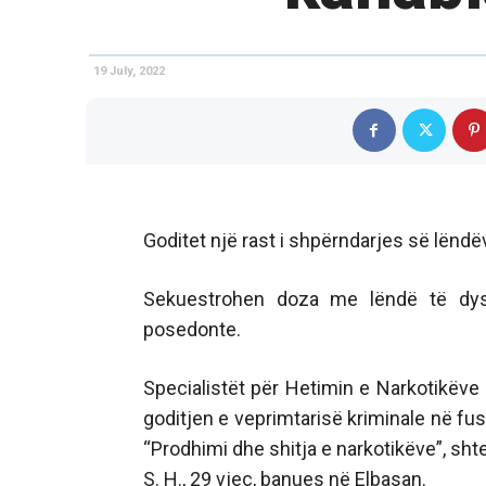
19 July, 2022
Goditet një rast i shpërndarjes së lëndë
Sekuestrohen doza me lëndë të dyshu
posedonte.
Specialistët për Hetimin e Narkotikëve 
goditjen e veprimtarisë kriminale në fu
“Prodhimi dhe shitja e narkotikëve”, shte
S. H., 29 vjeç, banues në Elbasan.