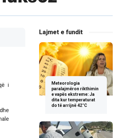
Lajmet e fundit
Meteorologia
që i
paralajmëron rikthimin
e vapës ekstreme: Ja
dita kur temperaturat
do të arrijnë 42°C
 dhe
nale