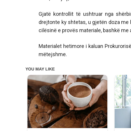
Gjatë kontrollit të ushtruar nga shë
drejtonte ky shtetas, u gjetën doza me 
cilësinë e provës materiale, bashkë me 
Materialet hetimore i kaluan Prokuroris
mëtejshme.