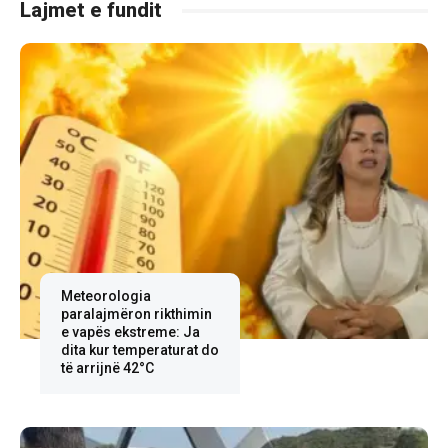
Lajmet e fundit
Meteorologia
paralajmëron rikthimin
e vapës ekstreme: Ja
dita kur temperaturat do
të arrijnë 42°C