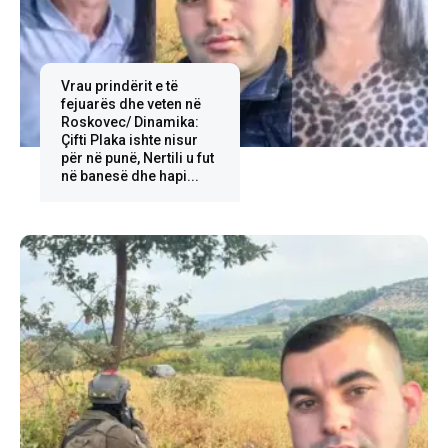
Vrau prindërit e të
fejuarës dhe veten në
Roskovec/ Dinamika:
Çifti Plaka ishte nisur
për në punë, Nertili u fut
në banesë dhe hapi...