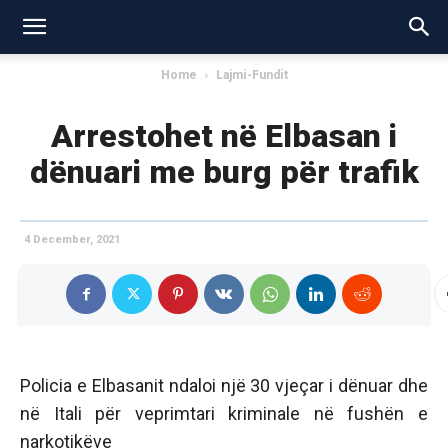
Home
Lajmi-Fundit
Arrestohet në Elbasan i
dënuari me burg për trafik
4 December, 2021
Policia e Elbasanit ndaloi një 30 vjeçar i dënuar dhe
në Itali për veprimtari kriminale në fushën e
narkotikëve