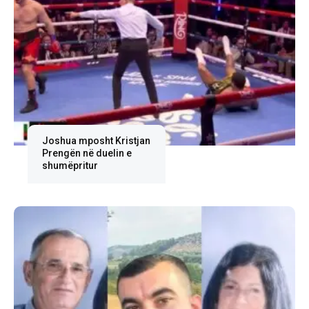
Joshua mposht Kristjan
Prengën në duelin e
shumëpritur