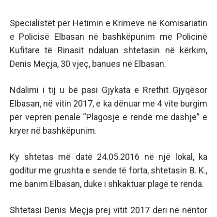
Specialistët për Hetimin e Krimeve në Komisariatin
e Policisë Elbasan në bashkëpunim me Policinë
Kufitare të Rinasit ndaluan shtetasin në kërkim,
Denis Meçja, 30 vjeç, banues në Elbasan.
Ndalimi i tij u bë pasi Gjykata e Rrethit Gjyqësor
Elbasan, në vitin 2017, e ka dënuar me 4 vite burgim
për veprën penale “Plagosje e rëndë me dashje” e
kryer në bashkëpunim.
Ky shtetas më datë 24.05.2016 në një lokal, ka
goditur me grushta e sende të forta, shtetasin B. K.,
me banim Elbasan, duke i shkaktuar plagë të rënda.
Shtetasi Denis Meçja prej vitit 2017 deri në nëntor