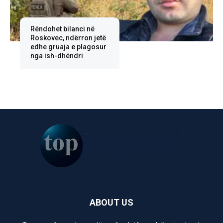
Rëndohet bilanci në
Roskovec, ndërron jetë
edhe gruaja e plagosur
nga ish-dhëndri
ABOUT US