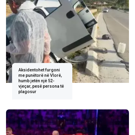
Aksidentohet furgoni
me punëtorë në Vlorë,
humb jetën një 52-
vjeçar, pesë persona të
plagosur