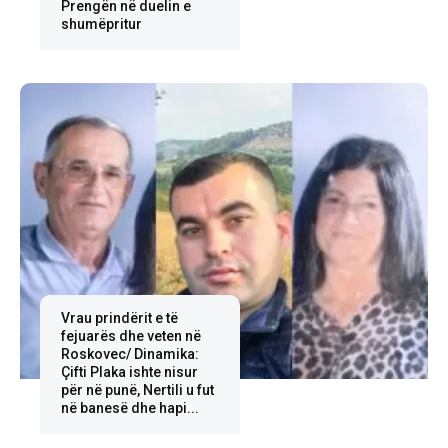
Prengën në duelin e
shumëpritur
Vrau prindërit e të
fejuarës dhe veten në
Roskovec/ Dinamika:
Çifti Plaka ishte nisur
për në punë, Nertili u fut
në banesë dhe hapi...