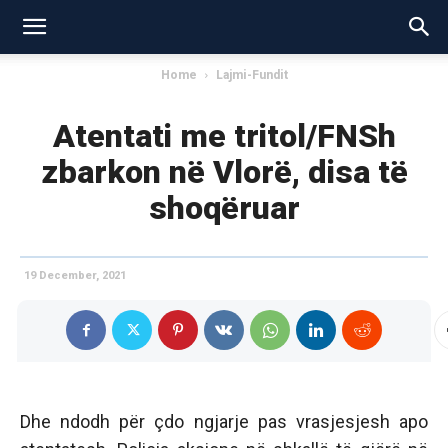
Home
Lajmi-Fundit
Atentati me tritol/FNSh
zbarkon në Vlorë, disa të
shoqëruar
19 December, 2021
Dhe ndodh për çdo ngjarje pas vrasjesjesh apo