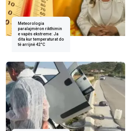
Meteorologia
paralajmëron rikthimin
e vapës ekstreme: Ja
dita kur temperaturat do
të arrijnë 42°C