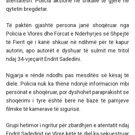
atentatesh. Policia aksione në shkallë të gjërë në
qytetin bregdetar.
Të paktën gjashtë persona janë shoqëruar nga
Policia e Vlorës dhe Forcat e Ndërhyrjes së Shpejtë
të Fierit që i kanë shkuar në ndihmë për të kapur
autorin, apo autorët e dyshuar të sulmit me tritol
ndaj 34-vjeçarit Endrit Sadedini.
Ngjarja e rëndë ndodhi pas mesditës së kësaj të
diele. Policia nuk ka thënë ndonjë informacion mbi
personat e shoqëruar, por dyshohet paraprakisht se
shoqërimi i tyre është bërë në bazë të pamjeve
filmike të kamerave të sigurisë.
Grupi hetimor i ngritur për zbardhjen e atentatit ndaj
Endrit Sadedinit në Vlorë këtë të diel ka sekuestruar