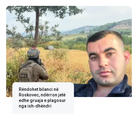
Rëndohet bilanci në
Roskovec, ndërron jetë
edhe gruaja e plagosur
nga ish-dhëndri