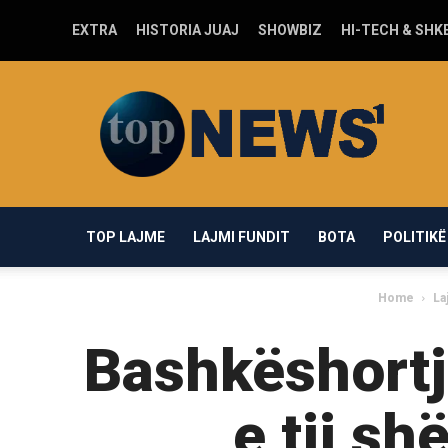
EXTRA
HISTORIA JUAJ
SHOWBIZ
HI-TECH & SHK
Top-
news1.com
TOP LAJME
LAJMI FUNDIT
BOTA
POLITIKË
Home
La
Bashkëshortj
e tij s