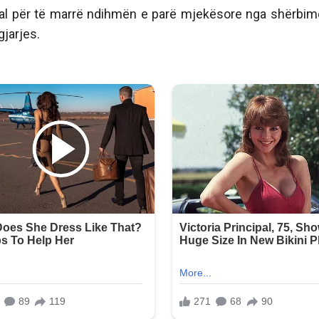
al për të marrë ndihmën e parë mjekësore nga shërbim
jarjes.