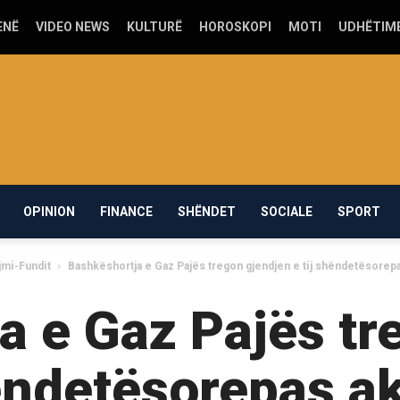
ENË
VIDEO NEWS
KULTURË
HOROSKOPI
MOTI
UDHËTIM
OPINION
FINANCE
SHËNDET
SOCIALE
SPORT
jmi-Fundit
Bashkëshortja e Gaz Pajës tregon gjendjen e tij shëndetësorepa
a e Gaz Pajës tr
hëndetësorepas ak