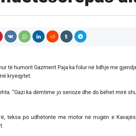
johur të humorit Gazment Paja ka folur në lidhje me gjendj
 në kryeqytet.
lehta. “Gazi ka dëmtime jo serioze dhe do bëhet mirë s
rë, teksa po udhëtonte me motor në rrugën e Kavajës
t.