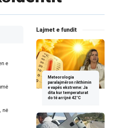
Lajmet e fundit
en e
Meteorologia
paralajmëron rikthimin
humë
e vapës ekstreme: Ja
dita kur temperaturat
do të arrijnë 42°C
, në