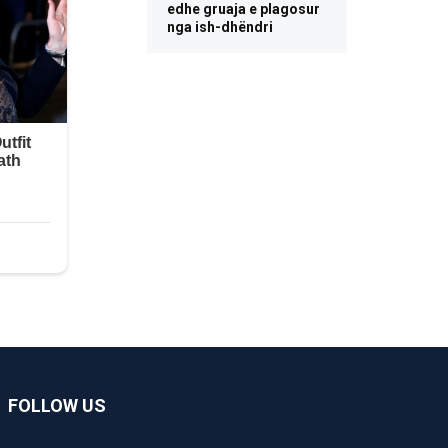
edhe gruaja e plagosur
nga ish-dhëndri
FOLLOW US