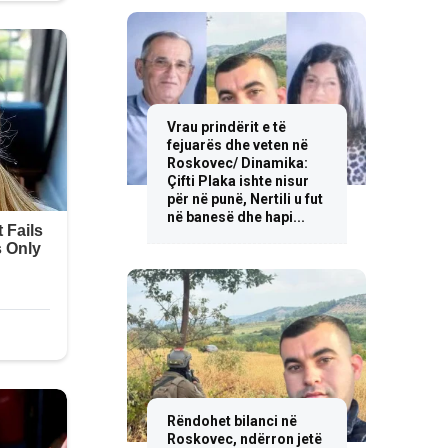
Vrau prindërit e të
fejuarës dhe veten në
Roskovec/ Dinamika:
Çifti Plaka ishte nisur
për në punë, Nertili u fut
në banesë dhe hapi...
Rëndohet bilanci në
Roskovec, ndërron jetë