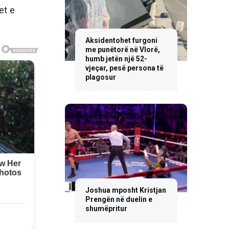
et e
Aksidentohet furgoni
me punëtorë në Vlorë,
humb jetën një 52-
vjeçar, pesë persona të
plagosur
Joshua mposht Kristjan
Prengën në duelin e
shumëpritur