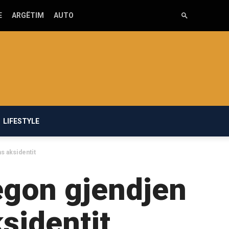
E
ARGËTIM
AUTO
LIFESTYLE
s aksidentit
egon gjendjen
sidentit