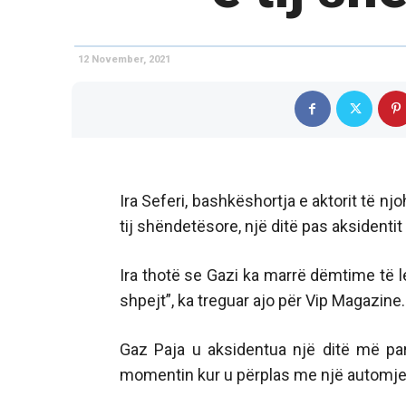
12 November, 2021
Ira Seferi, bashkëshortja e aktorit të n
tij shëndetësore, një ditë pas aksidentit
Ira thotë se Gazi ka marrë dëmtime të 
shpejt”, ka treguar ajo për Vip Magazine.
Gaz Paja u aksidentua një ditë më pa
momentin kur u përplas me një automje