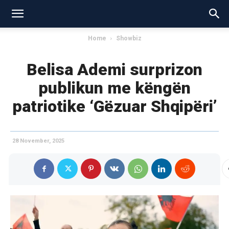
Home
Showbiz
Belisa Ademi surprizon
publikun me këngën
patriotike ‘Gëzuar Shqipëri’
28 November, 2025