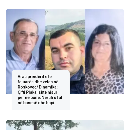
Vrau prindërit e të
fejuarës dhe veten në
Roskovec/ Dinamika:
Çifti Plaka ishte nisur
për në punë, Nertili u fut
në banesë dhe hapi...