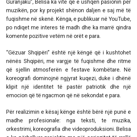
Guranjaku”, Belisa ka vite që e ushqen pasionin për
muzikën, por ky projekt shënon daljen e saj më të
fuqishme në skenë. Kënga, e publikuar në YouTube,
po ndiqet me interes të madh dhe ka marrë qindra
komente pozitive vetëm në orët e para.
“Gëzuar Shqipëri” është një këngë që i kushtohet
nënës Shqipëri, me vargje të fuqishme dhe ritme
që sjellin atmosferën e festave kombëtare. Në
koreografi dominojnë ngjyrat kuqezi, duke i dhënë
klipit një identitet të pastër patriotik dhe një
emocion që të ngacmon që në sekondat e para.
Për realizimin e kësaj kënge është bërë një punë e
madhe profesionale: nga teksti, te muzika,
orkestrimi, koreografia dhe videoproduksioni. Belisa