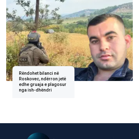
Rëndohet bilanci në
Roskovec, ndërron jetë
edhe gruaja e plagosur
nga ish-dhëndri