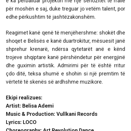
e ka përballuar projektin me një seriozitet të rrallë
për moshën e saj, duke treguar jo vetëm talent, por
edhe përkushtim të jashtëzakonshëm.
Reagimet kanë qenë të menjëhershme: shokët dhe
shoqet e Belisës e kanë duartrokitur, mësuesit janë
shprehur krenarë, ndërsa qytetarët anë e kënd
trojeve shqiptare kanë përshëndetur për energjinë
dhe guximin artistik. Admirimi për të është rritur
çdo ditë, teksa shumë e shohin si një premtim të
vërtetë të skenës së ardhshme muzikore.
Ekipi realizues:
Artist: Belisa Ademi
Music & Production: Vullkani Records
Lyrics: LOCO
Choreography: Art Revolution Dance