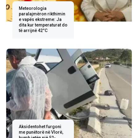
Meteorologia
paralajmëron rikthimin
e vapës ekstreme: Ja
dita kur temperaturat do
të arrijnë 42°C
Aksidentohet furgoni
me punëtorë në Vlorë,
humb jetën një 52-