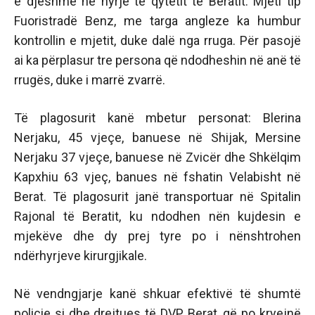
e djeshme në hyrje të qytetit të Beratit. Mjeti tip
Fuoristradë Benz, me targa angleze ka humbur
kontrollin e mjetit, duke dalë nga rruga. Për pasojë
ai ka përplasur tre persona që ndodheshin në anë të
rrugës, duke i marrë zvarrë.
Të plagosurit kanë mbetur personat: Blerina
Nerjaku, 45 vjeçe, banuese në Shijak, Mersine
Nerjaku 37 vjeçe, banuese në Zvicër dhe Shkëlqim
Kapxhiu 63 vjeç, banues në fshatin Velabisht në
Berat. Të plagosurit janë transportuar në Spitalin
Rajonal të Beratit, ku ndodhen nën kujdesin e
mjekëve dhe dy prej tyre po i nënshtrohen
ndërhyrjeve kirurgjikale.
Në vendngjarje kanë shkuar efektivë të shumtë
policie si dhe drejtues të DVP Berat, që po kryejnë