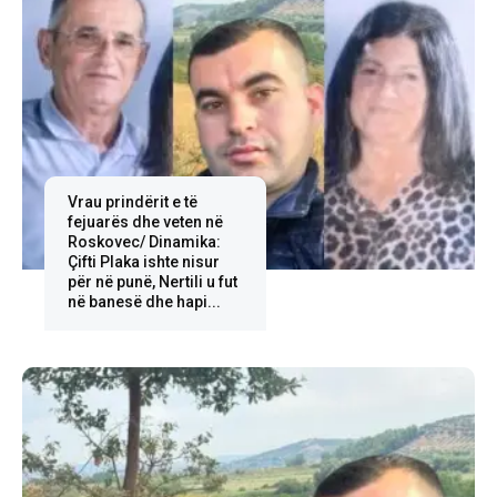
Vrau prindërit e të
fejuarës dhe veten në
Roskovec/ Dinamika:
Çifti Plaka ishte nisur
për në punë, Nertili u fut
në banesë dhe hapi...