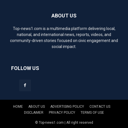
ABOUT US
Top-news1.com is a multimedia platform delivering local,
national, and international news, reports, videos, and
community-driven stories focused on civic engagement and
social impact.
FOLLOW US
HOME
ABOUT US
ADVERTISING POLICY
CONTACT US
DISCLAIMER
PRIVACY POLICY
TERMS OF USE
© Top-news1.com | All right reserved