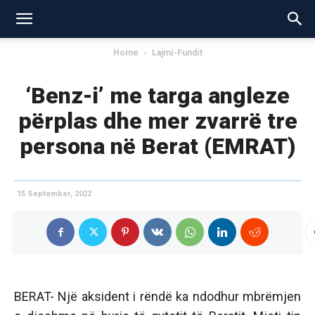
Home
Lajmi-Fundit
‘Benz-i’ me targa angleze
përplas dhe mer zvarrë tre
persona në Berat (EMRAT)
15 September, 2022
BERAT- Një aksident i rëndë ka ndodhur mbrëmjen