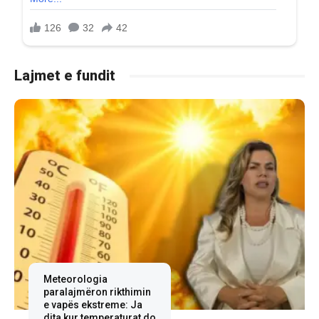
Lajmet e fundit
Meteorologia
paralajmëron rikthimin
e vapës ekstreme: Ja
dita kur temperaturat do