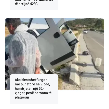
të arrijnë 42°C
Aksidentohet furgoni
me punëtorë në Vlorë,
humb jetën një 52-
vjeçar, pesë persona të
plagosur