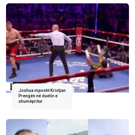
Joshua mposht Kristjan
Prengën në duelin e
shumëpritur