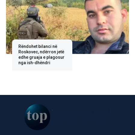
Rëndohet bilanci në
Roskovec, ndërron jetë
edhe gruaja e plagosur
nga ish-dhëndri