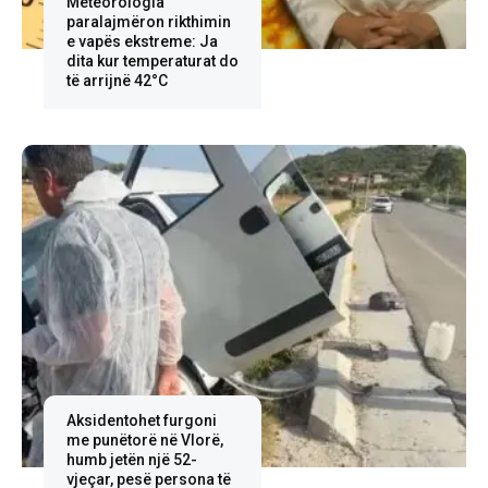
Meteorologia
paralajmëron rikthimin
e vapës ekstreme: Ja
dita kur temperaturat do
të arrijnë 42°C
Aksidentohet furgoni
me punëtorë në Vlorë,
humb jetën një 52-
vjeçar, pesë persona të