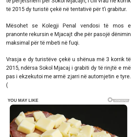
te përjetshëm për Sokol Mjacajn, i cili vrau në korrik
të 2015 dy turistë çekë në tentativë për t’i grabitur.
Mësohet se Kolegji Penal vendosi të mos e
pranonte rekursin e Mjacajt dhe për pasojë dënimin
maksimal për të mbeti në fuqi.
Vrasja e dy turistëve çekë u shënua më 3 korrik të
2015, ndërsa Sokol Mjacaj i grabiti dy të rinjtë e më
pas i ekzekutoi me armë zjarri në automjetin e tyre.
(