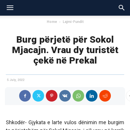
Home
Lajmi-Fundit
Burg përjetë për Sokol
Mjacajn. Vrau dy turistët
çekë në Prekal
5 July, 2022
Shkodër- Gjykata e larte vulos dënimin me burgim