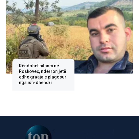
Rëndohet bilanci në
Roskovec, ndërron jetë
edhe gruaja e plagosur
nga ish-dhëndri