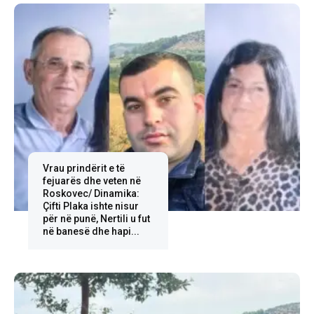
Vrau prindërit e të
fejuarës dhe veten në
Roskovec/ Dinamika:
Çifti Plaka ishte nisur
për në punë, Nertili u fut
në banesë dhe hapi...