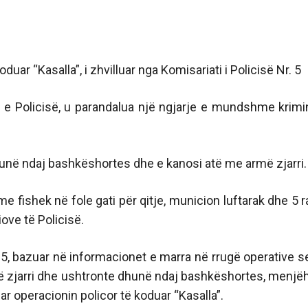
uar “Kasalla”, i zhvilluar nga Komisariati i Policisë Nr. 5
 e Policisë, u parandalua një ngjarje e mundshme krimi
hunë ndaj bashkëshortes dhe e kanosi atë me armë zjarri.
e fishek në fole gati për qitje, municion luftarak dhe 5 r
ove të Policisë.
. 5, bazuar në informacionet e marra në rrugë operative s
ë zjarri dhe ushtronte dhunë ndaj bashkëshortes, menjë
r operacionin policor të koduar “Kasalla”.