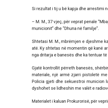
Si rezultat i tij u bë kapja dhe arrestimi 
– M. M., 37 vjeç, për veprat penale “Mb
municionit” dhe “Dhuna në familje”.
Shtetasi M. M., mbrëmjen e djeshme ka
atë. Ky shtetas në momentin që kanë arri
nga dritarja e banesës dhe ka tentuar të
Gjatë kontrollit përreth banesës, shërb
materiale, një armë zjarri pistoletë me 
Policia gjeti dhe sekuestroi municion lu
dyshohet se lidheshin me valët e radiove
Materialet i kaluan Prokurorisë, për ve