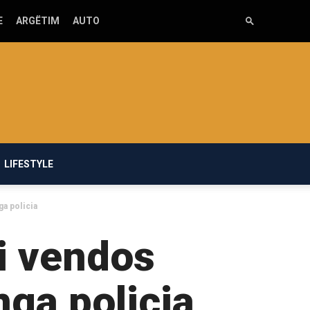
E
ARGËTIM
AUTO
LIFESTYLE
ga policia
i vendos
nga policia