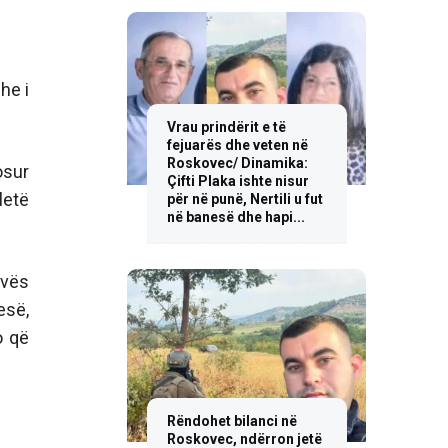
he i
Vrau prindërit e të
fejuarës dhe veten në
Roskovec/ Dinamika:
osur
Çifti Plaka ishte nisur
letë
për në punë, Nertili u fut
në banesë dhe hapi...
ovës
esë,
o që
Rëndohet bilanci në
Roskovec, ndërron jetë