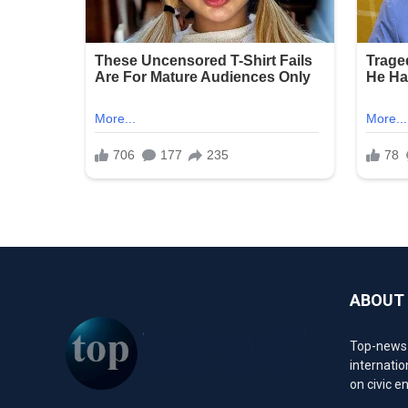
ABOUT
Top-news1.
internatio
on civic 