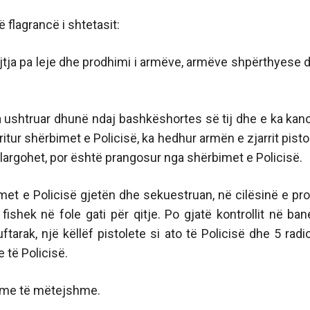
në flagrancë i shtetasit:
ajtja pa leje dhe prodhimi i armëve, armëve shpërthyese d
 ushtruar dhunë ndaj bashkëshortes së tij dhe e ka kan
tur shërbimet e Policisë, ka hedhur armën e zjarrit pisto
 largohet, por është prangosur nga shërbimet e Policisë.
imet e Policisë gjetën dhe sekuestruan, në cilësinë e pr
fishek në fole gati për qitje. Po gjatë kontrollit në ban
ftarak, një këllëf pistolete si ato të Policisë dhe 5 radi
 të Policisë.
prime të mëtejshme.