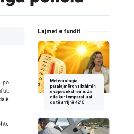
Lajmet e fundit
Meteorologia
a po
paralajmëron rikthimin
tit,
e vapës ekstreme: Ja
dita kur temperaturat
dalë
do të arrijnë 42°C
shte