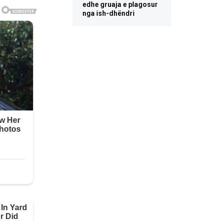
edhe gruaja e plagosur
nga ish-dhëndri