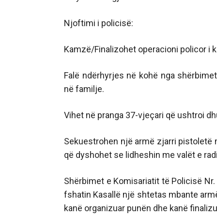
Njoftimi i policisë:
Kamzë/Finalizohet operacioni policor i kod
Falë ndërhyrjes në kohë nga shërbimet
në familje.
Vihet në pranga 37-vjeçari që ushtroi d
Sekuestrohen një armë zjarri pistoletë m
që dyshohet se lidheshin me valët e radi
Shërbimet e Komisariatit të Policisë Nr
fshatin Kasallë një shtetas mbante arm
kanë organizuar punën dhe kanë finalizua