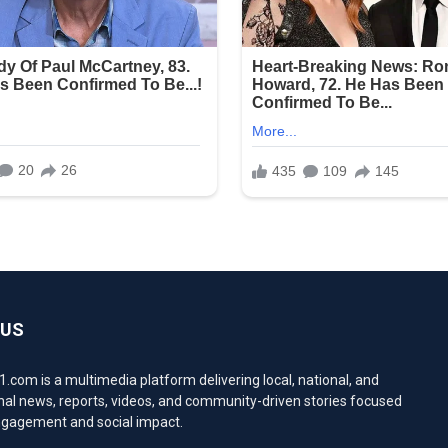
 US
com is a multimedia platform delivering local, national, and
nal news, reports, videos, and community-driven stories focused
engagement and social impact.