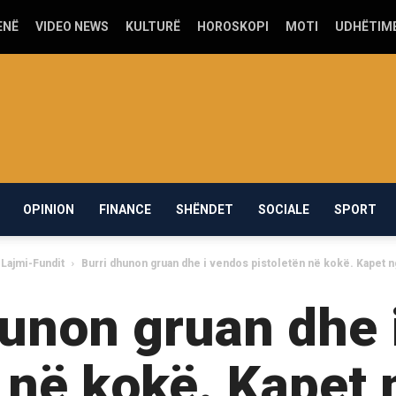
ENË
VIDEO NEWS
KULTURË
HOROSKOPI
MOTI
UDHËTIM
OPINION
FINANCE
SHËNDET
SOCIALE
SPORT
Lajmi-Fundit
Burri dhunon gruan dhe i vendos pistoletën në kokë. Kapet n
hunon gruan dhe 
 në kokë. Kapet 