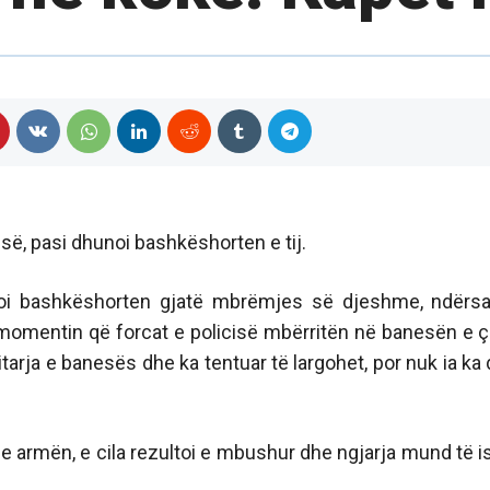
isë, pasi dhunoi bashkëshorten e tij.
unoi bashkëshorten gjatë mbrëmjes së djeshme, ndërs
omentin që forcat e policisë mbërritën në banesën e çif
tarja e banesës dhe ka tentuar të largohet, por nuk ia ka 
he armën, e cila rezultoi e mbushur dhe ngjarja mund të i