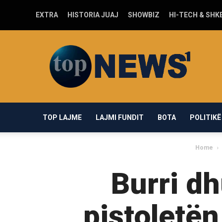
EXTRA
HISTORIA JUAJ
SHOWBIZ
HI-TECH & SHK
Top-
news1.com
TOP LAJME
LAJMI FUNDIT
BOTA
POLITIKË
Home
Burri d
pistoletën