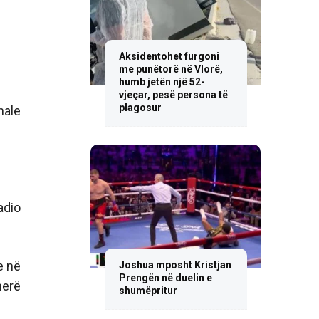
Aksidentohet furgoni
me punëtorë në Vlorë,
humb jetën një 52-
vjeçar, pesë persona të
plagosur
nale
adio
e në
Joshua mposht Kristjan
Prengën në duelin e
herë
shumëpritur