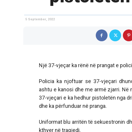
5 September, 2022
Një 37-vjeçar ka rënë në prangat e polic
Policia ka njoftuar se 37-vjeçari dh
ashtu e kanosi dhe me armë zjarri. Në m
37-vjeçari e ka hedhur pistoletën nga dri
dhe ka përfunduar në pranga.
Uniformat blu arritën të sekuestronin d
kthyer në tragjedi.