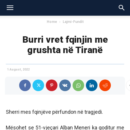
Home
Lajmi-Fundit
Burri vret fqinjin me
grushta në Tiranë
1 August, 2022
Sherri mes fqinjëve përfundon në tragjedi.
Mësohet se 51-vjeçari Alban Meneri ka goditur me