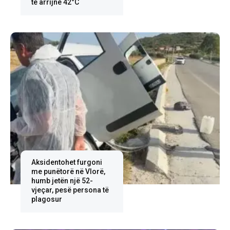
të arrijnë 42°C
Aksidentohet furgoni
me punëtorë në Vlorë,
humb jetën një 52-
vjeçar, pesë persona të
plagosur