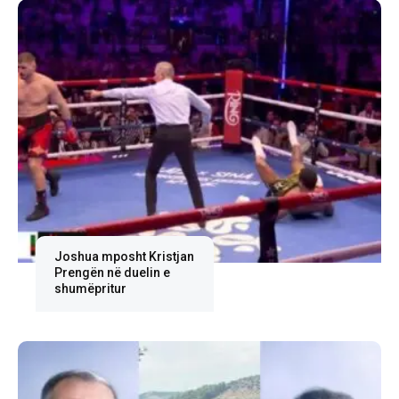
Joshua mposht Kristjan
Prengën në duelin e
shumëpritur