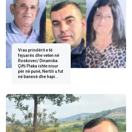
Vrau prindërit e të
fejuarës dhe veten në
Roskovec/ Dinamika:
Çifti Plaka ishte nisur
për në punë, Nertili u fut
në banesë dhe hapi...