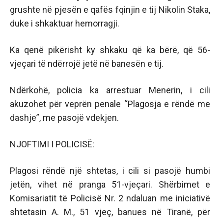
grushte në pjesën e qafës fqinjin e tij Nikolin Staka,
duke i shkaktuar hemorragji.
Ka qenë pikërisht ky shkaku që ka bërë, që 56-
vjeçari të ndërrojë jetë në banesën e tij.
Ndërkohë, policia ka arrestuar Menerin, i cili
akuzohet për veprën penale “Plagosja e rëndë me
dashje”, me pasojë vdekjen.
NJOFTIMI I POLICISË:
Plagosi rëndë një shtetas, i cili si pasojë humbi
jetën, vihet në pranga 51-vjeçari. Shërbimet e
Komisariatit të Policisë Nr. 2 ndaluan me iniciativë
shtetasin A. M., 51 vjeç, banues në Tiranë, për