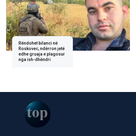
Rëndohet bilanci në
Roskovec, ndërron jetë
edhe gruaja e plagosur
nga ish-dhëndri