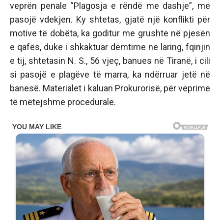
veprën penale “Plagosja e rëndë me dashje”, me
pasojë vdekjen. Ky shtetas, gjatë një konflikti për
motive të dobëta, ka goditur me grushte në pjesën
e qafës, duke i shkaktuar dëmtime në laring, fqinjin
e tij, shtetasin N. S., 56 vjeç, banues në Tiranë, i cili
si pasojë e plagëve të marra, ka ndërruar jetë në
banesë. Materialet i kaluan Prokurorisë, për veprime
të mëtejshme procedurale.