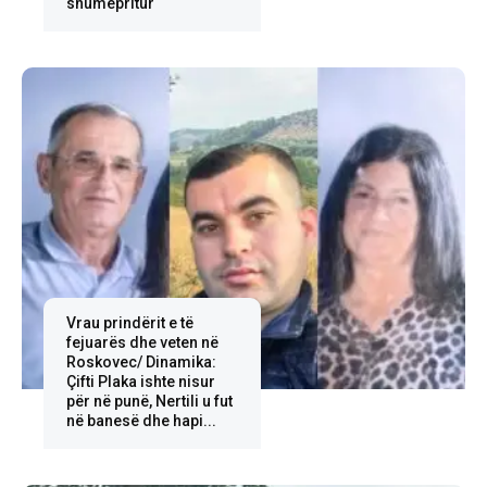
shumëpritur
Vrau prindërit e të
fejuarës dhe veten në
Roskovec/ Dinamika:
Çifti Plaka ishte nisur
për në punë, Nertili u fut
në banesë dhe hapi...