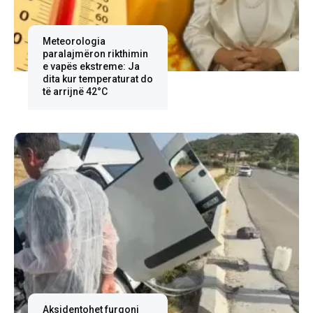
Meteorologia
paralajmëron rikthimin
e vapës ekstreme: Ja
dita kur temperaturat do
të arrijnë 42°C
Aksidentohet furgoni