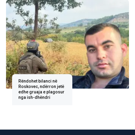
Rëndohet bilanci në
Roskovec, ndërron jetë
edhe gruaja e plagosur
nga ish-dhëndri