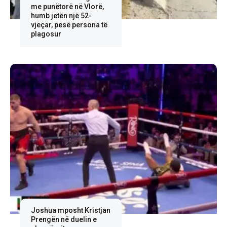
me punëtorë në Vlorë,
humb jetën një 52-
vjeçar, pesë persona të
plagosur
Joshua mposht Kristjan
Prengën në duelin e