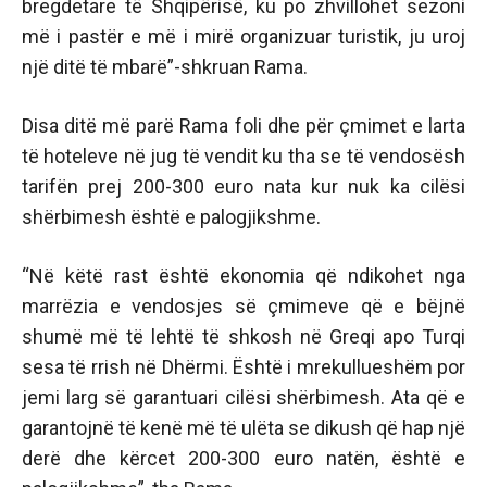
bregdetare të Shqipërisë, ku po zhvillohet sezoni
më i pastër e më i mirë organizuar turistik, ju uroj
një ditë të mbarë”-shkruan Rama.
Disa ditë më parë Rama foli dhe për çmimet e larta
të hoteleve në jug të vendit ku tha se të vendosësh
tarifën prej 200-300 euro nata kur nuk ka cilësi
shërbimesh është e palogjikshme.
“Në këtë rast është ekonomia që ndikohet nga
marrëzia e vendosjes së çmimeve që e bëjnë
shumë më të lehtë të shkosh në Greqi apo Turqi
sesa të rrish në Dhërmi. Është i mrekullueshëm por
jemi larg së garantuari cilësi shërbimesh. Ata që e
garantojnë të kenë më të ulëta se dikush që hap një
derë dhe kërcet 200-300 euro natën, është e