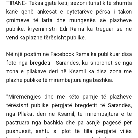
TIRANË- Teksa gjatë këtij sezoni turistik të shumta
kanë qenë ankesat e qytetarëve përsa i takon
çmimeve të larta dhe mungesës së plazheve
publike, kryeministri Edi Rama ka treguar se në
vend ka plazhe tërësisht publike.
Në një postim në Facebook Rama ka publikuar disa
foto nga bregdeti i Sarandës, ku shprehet se nga
zona e pllakave deri në Ksamil ka disa zona me
plazhe publike të mirëmbajtura nga bashkia.
“Mirëmëngjes dhe me këto pamje të plazheve
tërësisht publike përgjatë bregdetit të Sarandës,
nga Pllakat deri në Ksamil, të mirëmbajtura e të
pastruara nga bashkia dhe pa asnjë pagesë për
pushuesit, ashtu si plot të tilla përgjatë vijës