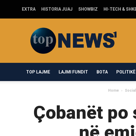
EXTRA
HISTORIA JUAJ
SHOWBIZ
HI-TECH & SHK
Top-
news1.com
TOP LAJME
LAJMI FUNDIT
BOTA
POLITIKË
Home
Socia
Çobanët po 
në emi