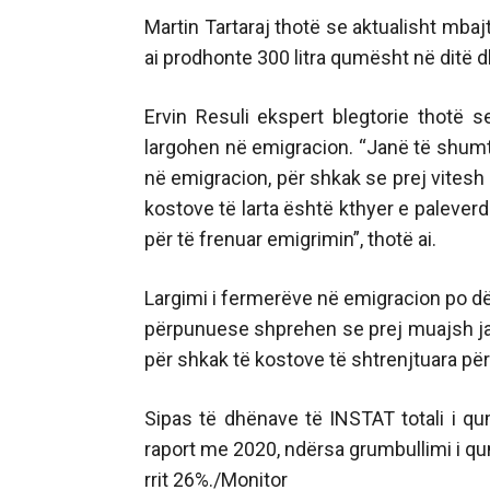
Martin Tartaraj thotë se aktualisht mba
ai prodhonte 300 litra qumësht në ditë d
Ervin Resuli ekspert blegtorie thotë
largohen në emigracion. “Janë të shumt
në emigracion, për shkak se prej vitesh
kostove të larta është kthyer e palever
për të frenuar emigrimin”, thotë ai.
Largimi i fermerëve në emigracion po d
përpunuese shprehen se prej muajsh jan
për shkak të kostove të shtrenjtuara për
Sipas të dhënave të INSTAT totali i q
raport me 2020, ndërsa grumbullimi i qumë
rrit 26%./Monitor