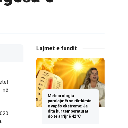
Lajmet e fundit
etet
n në
Meteorologia
paralajmëron rikthimin
e vapës ekstreme: Ja
dita kur temperaturat
2020
do të arrijnë 42°C
).