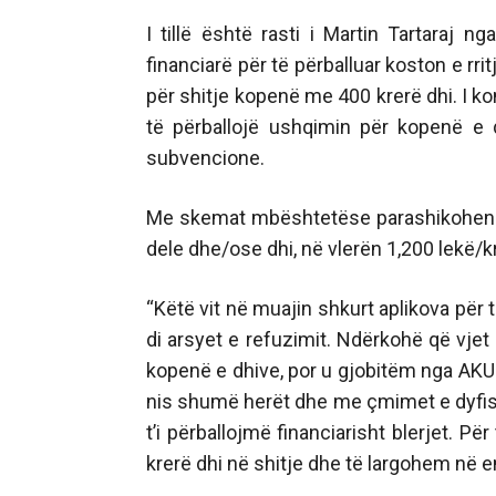
I tillë është rasti i Martin Tartaraj
financiarë për të përballuar koston e r
për shitje kopenë me 400 krerë dhi. I ko
të përballojë ushqimin për kopenë e d
subvencione.
Me skemat mbështetëse parashikohen s
dele dhe/ose dhi, në vlerën 1,200 lekë/k
“Këtë vit në muajin shkurt aplikova për 
di arsyet e refuzimit. Ndërkohë që vjet
kopenë e dhive, por u gjobitëm nga AKU
nis shumë herët dhe me çmimet e dyfis
t’i përballojmë financiarisht blerjet. P
krerë dhi në shitje dhe të largohem në em