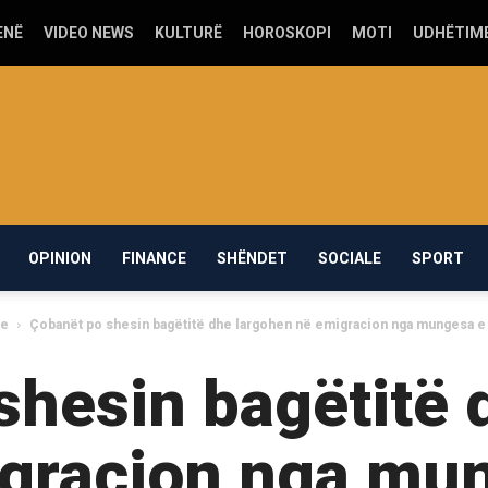
ENË
VIDEO NEWS
KULTURË
HOROSKOPI
MOTI
UDHËTIM
OPINION
FINANCE
SHËNDET
SOCIALE
SPORT
le
Çobanët po shesin bagëtitë dhe largohen në emigracion nga mungesa 
shesin bagëtitë 
gracion nga mu