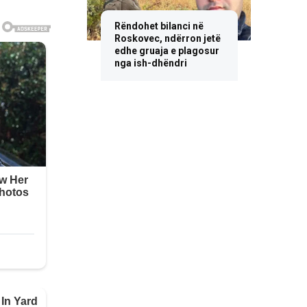
Rëndohet bilanci në
Roskovec, ndërron jetë
edhe gruaja e plagosur
nga ish-dhëndri