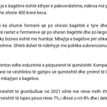
jtja e bagëtive është kthyer e paleverdishme, ndërsa më 
he shiste 400 krerë keca.
 se ka shumë fermerë që po shesin bagëtitë e tyre dh
ë rastet e fermerëve që po shesin bagëtitë dhe po larg
 ky biznes është me humbje. Mbajtja e bagëtive për shka
dishme. Shteti duhet të ndërhyjë me politika subvencion
ëmton edhe industrinë e përpunimit të qumështit. Kompa
ë në vështirësi të gjetjes së qumështit dhe çmimit të l
 mbajtjen e bagëtive.
umështit të grumbulluar në 2021 ishte me rënie rreth 4
shtit të lopës pësoi rënie 7%, i dhisë u rrit 8% dhe i del