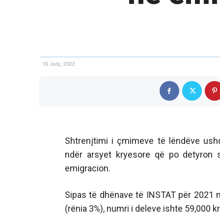
15 July, 2022
Shtrenjtimi i çmimeve të lëndëve us
ndër arsyet kryesore që po detyron 
emigracion.
Sipas të dhënave të INSTAT për 2021 n
(rënia 3%), numri i deleve ishte 59,000 