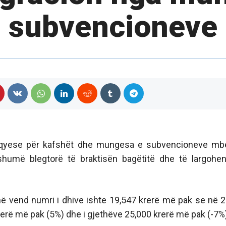
subvencioneve
hqyese për kafshët dhe mungesa e subvencioneve mb
shumë blegtorë të braktisën bagëtitë dhe të largohe
ë vend numri i dhive ishte 19,547 krerë më pak se në 
krerë më pak (5%) dhe i gjethëve 25,000 krerë më pak (-7%