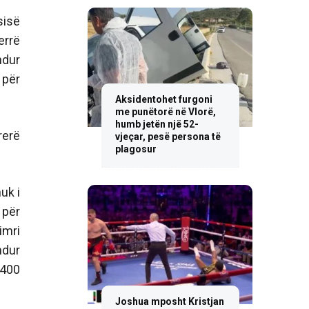
sisë
errë
ndur
 për
Aksidentohet furgoni
me punëtorë në Vlorë,
humb jetën një 52-
rerë
vjeçar, pesë persona të
plagosur
uk i
 për
imri
ndur
 400
Joshua mposht Kristjan