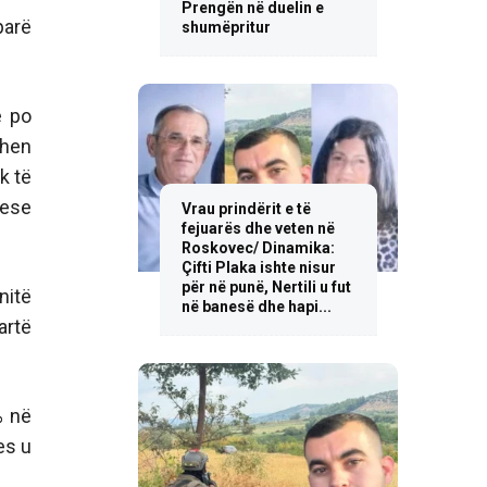
Prengën në duelin e
parë
shumëpritur
e po
ohen
k të
uese
Vrau prindërit e të
fejuarës dhe veten në
Roskovec/ Dinamika:
Çifti Plaka ishte nisur
për në punë, Nertili u fut
nitë
në banesë dhe hapi...
artë
% në
es u