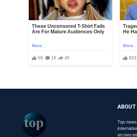
ABOUT
Top-news1.
internatio
on civic 