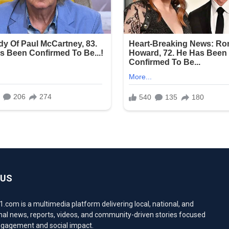
 US
com is a multimedia platform delivering local, national, and
nal news, reports, videos, and community-driven stories focused
engagement and social impact.