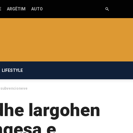
E
ARGËTIM
AUTO
LIFESTYLE
e subvencioneve
dhe largohen
ngesa e