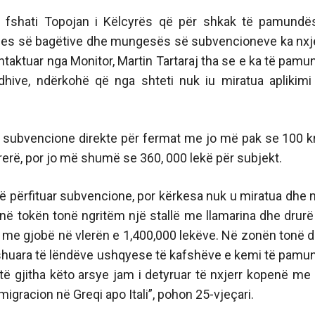
 nga fshati Topojan i Këlcyrës që për shkak të pamundë
ritjes së bagëtive dhe mungesës së subvencioneve ka nxj
ntaktuar nga Monitor, Martin Tartaraj tha se e ka të pamu
hive, ndërkohë që nga shteti nuk iu miratua aplikimi
ubvencione direkte për fermat me jo më pak se 100 k
rerë, por jo më shumë se 360, 000 lekë për subjekt.
të përfituar subvencione, por kërkesa nuk u miratua dhe n
 në tokën tonë ngritëm një stallë me llamarina dhe drurë
 me gjobë në vlerën e 1,400,000 lekëve. Në zonën tonë d
huara të lëndëve ushqyese të kafshëve e kemi të pamu
ër të gjitha këto arsye jam i detyruar të nxjerr kopenë me
igracion në Greqi apo Itali”, pohon 25-vjeçari.