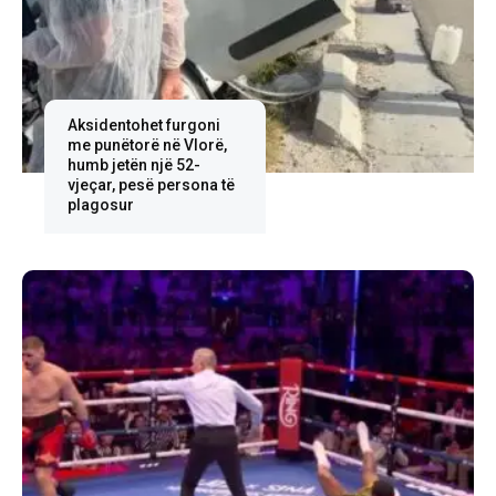
Aksidentohet furgoni
me punëtorë në Vlorë,
humb jetën një 52-
vjeçar, pesë persona të
plagosur