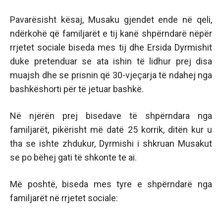
Pavarësisht kësaj, Musaku gjendet ende në qeli,
ndërkohë që familjarët e tij kanë shpërndarë nëpër
rrjetet sociale biseda mes tij dhe Ersida Dyrmishit
duke pretenduar se ata ishin të lidhur prej disa
muajsh dhe se prisnin që 30-vjeçarja të ndahej nga
bashkëshorti për të jetuar bashkë.
Në njërën prej bisedave të shpërndara nga
familjarët, pikërisht më datë 25 korrik, ditën kur u
tha se ishte zhdukur, Dyrmishi i shkruan Musakut
se po bëhej gati të shkonte te ai.
Më poshtë, biseda mes tyre e shpërndarë nga
familjarët në rrjetet sociale: