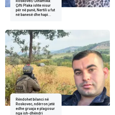
Roskovec/ Dinamika:
Çifti Plaka ishte nisur
për në punë, Nertili u fut
në banesë dhe hapi...
Rëndohet bilanci në
Roskovec, ndërron jetë
edhe gruaja e plagosur
nga ish-dhëndri