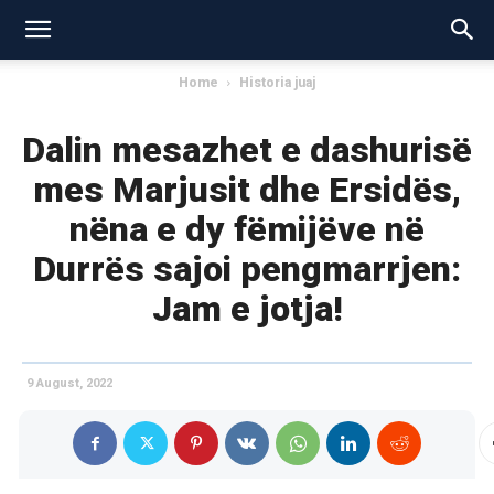
Home
Historia juaj
Dalin mesazhet e dashurisë
mes Marjusit dhe Ersidës,
nëna e dy fëmijëve në
Durrës sajoi pengmarrjen:
Jam e jotja!
9 August, 2022