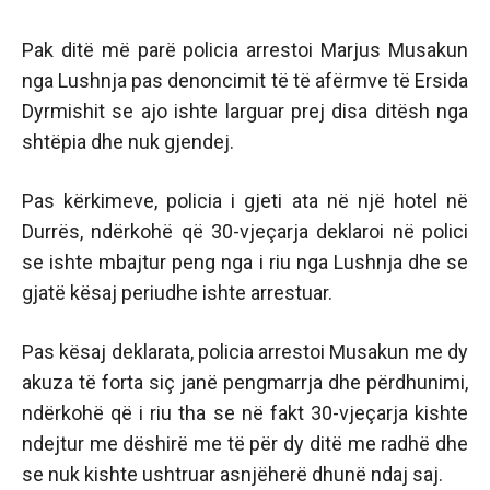
Pak ditë më parë policia arrestoi Marjus Musakun
nga Lushnja pas denoncimit të të afërmve të Ersida
Dyrmishit se ajo ishte larguar prej disa ditësh nga
shtëpia dhe nuk gjendej.
Pas kërkimeve, policia i gjeti ata në një hotel në
Durrës, ndërkohë që 30-vjeçarja deklaroi në polici
se ishte mbajtur peng nga i riu nga Lushnja dhe se
gjatë kësaj periudhe ishte arrestuar.
Pas kësaj deklarata, policia arrestoi Musakun me dy
akuza të forta siç janë pengmarrja dhe përdhunimi,
ndërkohë që i riu tha se në fakt 30-vjeçarja kishte
ndejtur me dëshirë me të për dy ditë me radhë dhe
se nuk kishte ushtruar asnjëherë dhunë ndaj saj.