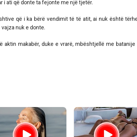
i ati që donte ta fejonte me një tjetër.
htive që i ka bërë vendimit të të atit, ai nuk është tërh
 vajza nuk e donte.
rë aktin makabër, duke e vrarë, mbështjellë me batanije