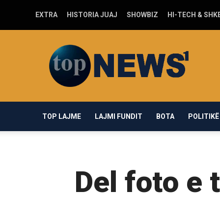
EXTRA
HISTORIA JUAJ
SHOWBIZ
HI-TECH & SHK
Top-
news1.com
TOP LAJME
LAJMI FUNDIT
BOTA
POLITIKË
Del foto e 