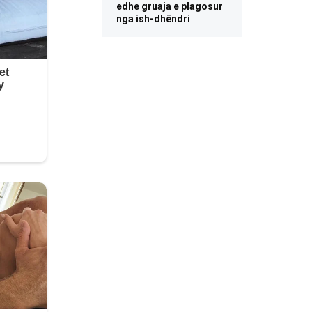
edhe gruaja e plagosur
nga ish-dhëndri