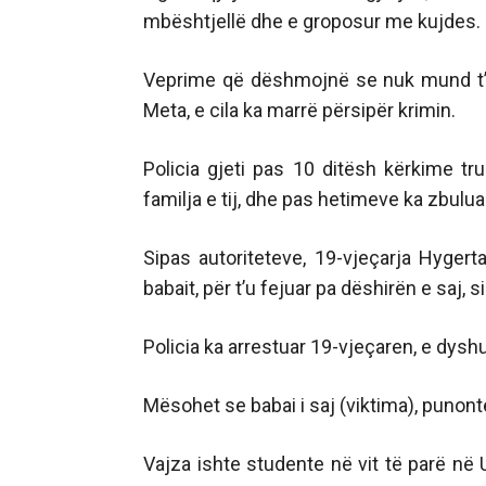
mbështjellë dhe e groposur me kujdes.
Veprime që dëshmojnë se nuk mund t’i
Meta, e cila ka marrë përsipër krimin.
Policia gjeti pas 10 ditësh kërkime tru
familja e tij, dhe pas hetimeve ka zbuluar
Sipas autoriteteve, 19-vjeçarja Hygert
babait, për t’u fejuar pa dëshirën e saj, s
Policia ka arrestuar 19-vjeçaren, e dyshu
Mësohet se babai i saj (viktima), punonte
Vajza ishte studente në vit të parë në 