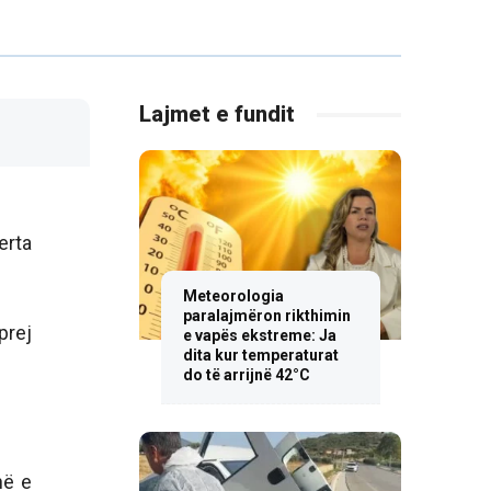
Lajmet e fundit
erta
Meteorologia
paralajmëron rikthimin
prej
e vapës ekstreme: Ja
dita kur temperaturat
do të arrijnë 42°C
në e