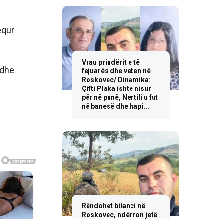
equr
Vrau prindërit e të
 dhe
fejuarës dhe veten në
Roskovec/ Dinamika:
Çifti Plaka ishte nisur
për në punë, Nertili u fut
në banesë dhe hapi...
Rëndohet bilanci në
Roskovec, ndërron jetë