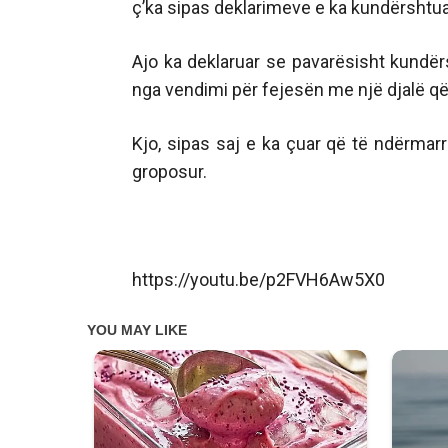
ç’ka sipas deklarimeve e ka kundërshtuar 
Ajo ka deklaruar se pavarësisht kundërs
nga vendimi për fejesën me një djalë që
Kjo, sipas saj e ka çuar që të ndërmar
groposur.
https://youtu.be/p2FVH6Aw5X0