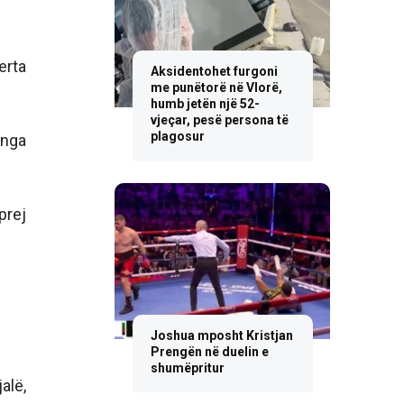
erta
Aksidentohet furgoni
me punëtorë në Vlorë,
humb jetën një 52-
vjeçar, pesë persona të
plagosur
 nga
prej
Joshua mposht Kristjan
Prengën në duelin e
shumëpritur
alë,