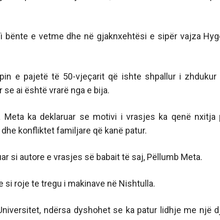
 bënte e vetme dhe në gjaknxehtësi e sipër vajza Hyg
pin e pajetë të 50-vjeçarit që ishte shpallur i zhdukur
 se ai është vrarë nga e bija.
a Meta ka deklaruar se motivi i vrasjes ka qenë nxitja 
i dhe konfliktet familjare që kanë patur.
ar si autore e vrasjes së babait të saj, Pëllumb Meta.
 si roje te tregu i makinave në Nishtulla.
Universitet, ndërsa dyshohet se ka patur lidhje me një dj