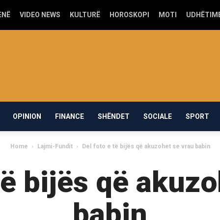
ENË
VIDEO NEWS
KULTURË
HOROSKOPI
MOTI
UDHËTIM
OPINION
FINANCE
SHËNDET
SOCIALE
SPORT
Home
Lajmi-Fundit
Del foto e të bijës që akuzohet se vrau babin
të bijës që akuz
babin