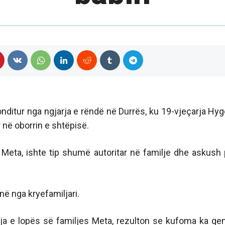
onditur nga ngjarja e rëndë në Durrës, ku 19-vjeçarja Hyg
 në oborrin e shtëpisë.
Meta, ishte tip shumë autoritar në familje dhe askush 
ë nga kryefamiljari.
llja e lopës së familjes Meta, rezulton se kufoma ka qe