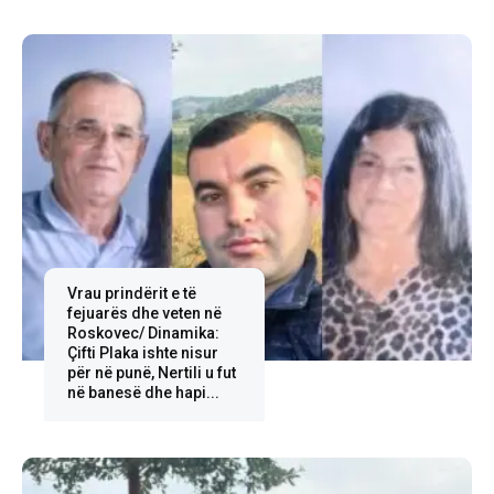
Vrau prindërit e të
fejuarës dhe veten në
Roskovec/ Dinamika:
Çifti Plaka ishte nisur
për në punë, Nertili u fut
në banesë dhe hapi...