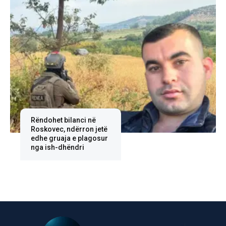
Rëndohet bilanci në
Roskovec, ndërron jetë
edhe gruaja e plagosur
nga ish-dhëndri