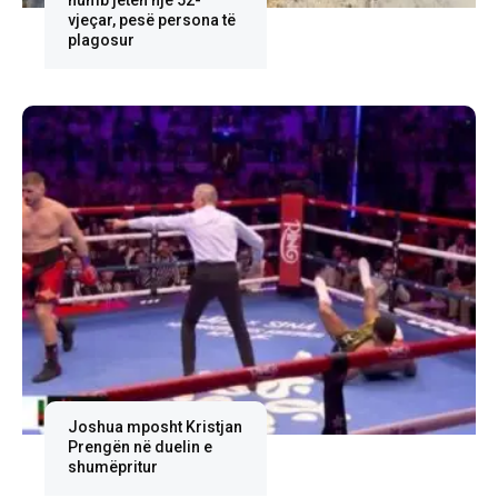
humb jetën një 52-
vjeçar, pesë persona të
plagosur
Joshua mposht Kristjan
Prengën në duelin e
shumëpritur