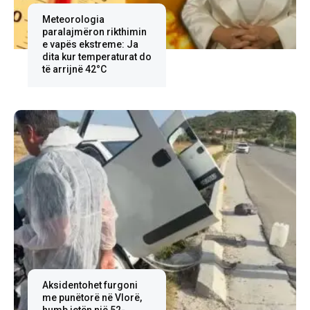
Meteorologia
paralajmëron rikthimin
e vapës ekstreme: Ja
dita kur temperaturat do
të arrijnë 42°C
Aksidentohet furgoni
me punëtorë në Vlorë,