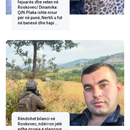
fejuarës dhe veten në
Roskovec/ Dinamika:
Çifti Plaka ishte nisur
për në punë, Nertili u fut
në banesë dhe hapi...
Rëndohet bilanci në
Roskovec, ndërron jetë
edhe gruaja e plagosur