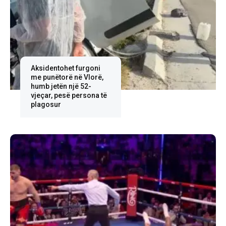
Aksidentohet furgoni
me punëtorë në Vlorë,
humb jetën një 52-
vjeçar, pesë persona të
plagosur