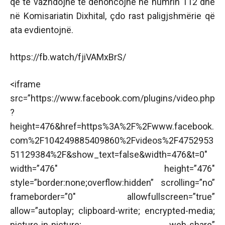
që të vazhdojnë të denoncojnë në numrin 112 dhe
në Komisariatin Dixhital, çdo rast paligjshmërie që
ata evdientojnë.
https://fb.watch/fjiVAMxBrS/
<iframe
src=”https://www.facebook.com/plugins/video.php
?
height=476&href=https%3A%2F%2Fwww.facebook.
com%2F104249885409860%2Fvideos%2F4752953
51129384%2F&show_text=false&width=476&t=0″
width=”476″ height=”476″
style=”border:none;overflow:hidden” scrolling=”no”
frameborder=”0″ allowfullscreen=”true”
allow=”autoplay; clipboard-write; encrypted-media;
picture-in-picture; web-share”