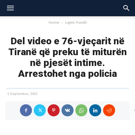
Home
Lajmi-Fundit
Del video e 76-vjeçarit në
Tiranë që preku të miturën
në pjesët intime.
Arrestohet nga policia
3 September, 2022