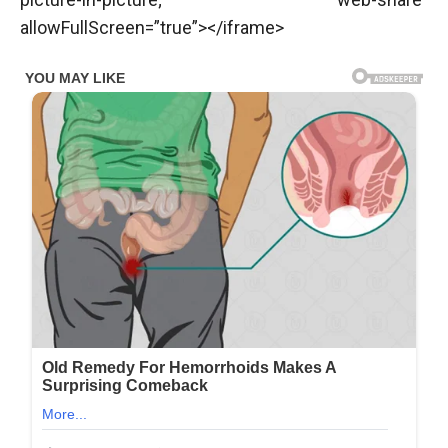
allowFullScreen=”true”></iframe>