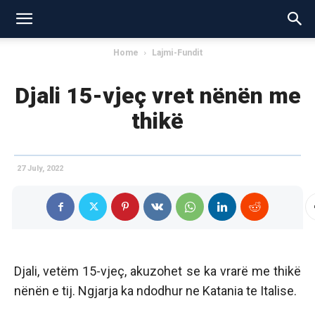
Home
Lajmi-Fundit
Djali 15-vjeç vret nënën me
thikë
27 July, 2022
Djali, vetëm 15-vjeç, akuzohet se ka vrarë me thikë
nënën e tij. Ngjarja ka ndodhur ne Katania te Italise.