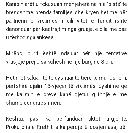
Karabinierët u fokusuan menjëherë në një ‘pistë’ të
brendshme brenda familjes dhe kryen hetime për
partnerin e viktimës, i cili vitet e fundit ishte
denoncuar për keqtrajtim nga gruaja, e cila më pas
u tërhoq nga ankesa.
Mirëpo, burri është ndaluar për një tentativë
vrasjeje prej disa kohësh në një burg në Siçili.
Hetimet kaluan te të dyshuar të tjerë të mundshëm,
përfshirë djalin 15-vjeçar të viktimës, dyshime që
me kalimin e orëve kanë gjetur gjithnjë e më
shumë qëndrueshmëri.
Kështu, pasi ka përfunduar aktet urgjente,
Prokuroria e Rrethit ia ka përcjellë dosjen asaj për