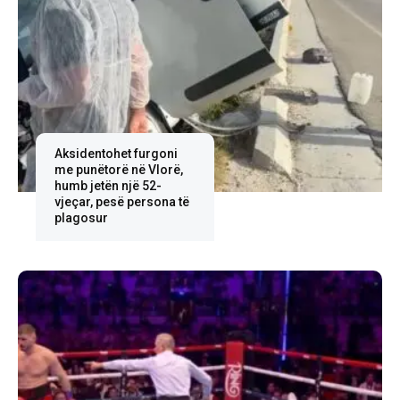
Aksidentohet furgoni
me punëtorë në Vlorë,
humb jetën një 52-
vjeçar, pesë persona të
plagosur