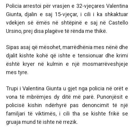
Policia arrestoi për vrasjen e 32-vjeçares Valentina
Giunta, djalin e saj 15-vjeçar, i cili i ka shkaktuar
vdekjen së ëmës në shtëpinë e saj në Castello
Ursino, prej disa plagëve të rënda me thikë.
Sipas asaj që mësohet, marrëdhënia mes nënë dhe
djalit kishte kohë që ishte e tensionuar dhe krimi
është kryer në kulmin e një mosmarrëveshjeje
mes tyre.
Trupi i Valentina Giunta u gjet nga policia në orët e
vona të mbrëmjes dy ditë më parë. Punonjësit e
policisë kishin ndërhyrë pas denoncimit të një
familjari të viktimës, i cili tha se kishte frikë se
gruaja mund të ishte në rrezik.