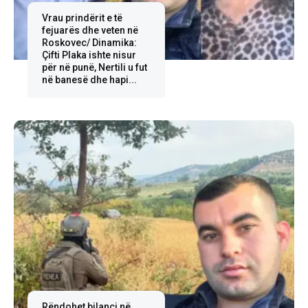
Vrau prindërit e të
fejuarës dhe veten në
Roskovec/ Dinamika:
Çifti Plaka ishte nisur
për në punë, Nertili u fut
në banesë dhe hapi...
Rëndohet bilanci në