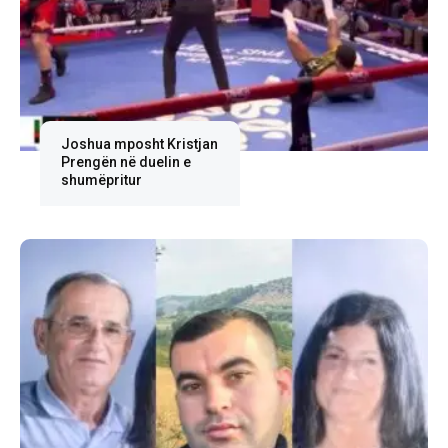
Joshua mposht Kristjan
Prengën në duelin e
shumëpritur