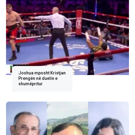
Joshua mposht Kristjan
Prengën në duelin e
shumëpritur