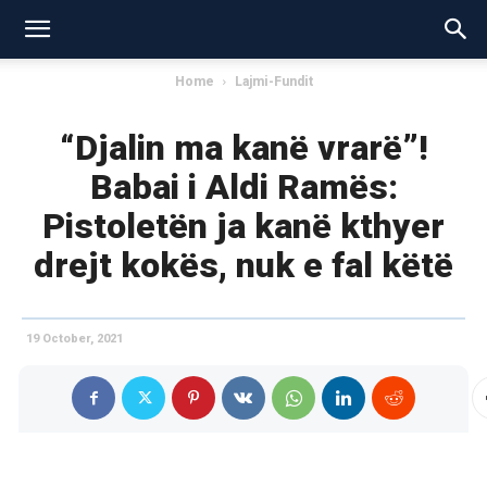
Home
Lajmi-Fundit
“Djalin ma kanë vrarë”!
Babai i Aldi Ramës:
Pistoletën ja kanë kthyer
drejt kokës, nuk e fal këtë
19 October, 2021