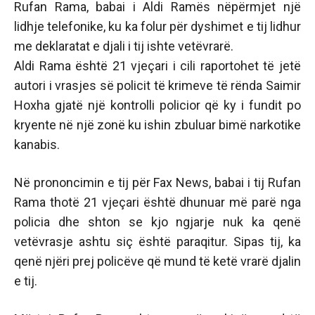
Rufan Rama, babai i Aldi Ramës nëpërmjet një
lidhje telefonike, ku ka folur për dyshimet e tij lidhur
me deklaratat e djali i tij ishte vetëvrarë.
Aldi Rama është 21 vjeçari i cili raportohet të jetë
autori i vrasjes së policit të krimeve të rënda Saimir
Hoxha gjatë një kontrolli policior që ky i fundit po
kryente në një zonë ku ishin zbuluar bimë narkotike
kanabis.
Në prononcimin e tij për Fax News, babai i tij Rufan
Rama thotë 21 vjeçari është dhunuar më parë nga
policia dhe shton se kjo ngjarje nuk ka qenë
vetëvrasje ashtu siç është paraqitur. Sipas tij, ka
qenë njëri prej policëve që mund të ketë vrarë djalin
e tij.