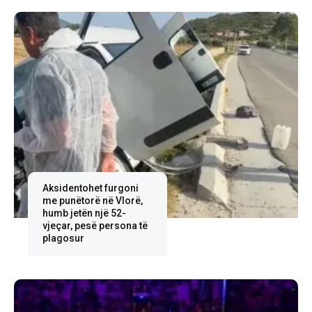
Aksidentohet furgoni
me punëtorë në Vlorë,
humb jetën një 52-
vjeçar, pesë persona të
plagosur