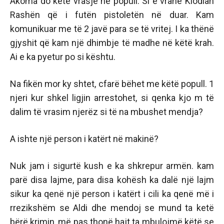
Akoma do ketë vrasje në popull. Si e vranë Klodian
Rashën që i futën pistoletën në duar. Kam
komunikuar me të 2 javë para se të vritej. I ka thënë
gjyshit që kam një dhimbje të madhe në këtë krah.
Ai e ka pyetur po si kështu.
Na fikën mor ky shtet, cfarë bëhet me këtë popull. 1
njeri kur shkel ligjin arrestohet, si qenka kjo m të
dalim të vrasim njerëz si të na mbushet mendja?
A ishte një person i katërt në makinë?
Nuk jam i sigurtë kush e ka shkrepur armën. kam
parë disa lajme, para disa kohësh ka dalë një lajm
sikur ka qenë një person i katërt i cili ka qenë më i
rrezikshëm se Aldi dhe mendoj se mund ta ketë
bërë krimin, më pas thonë hajt ta mbulojmë këtë se