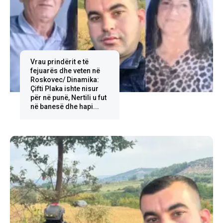
Vrau prindërit e të
fejuarës dhe veten në
Roskovec/ Dinamika:
Çifti Plaka ishte nisur
për në punë, Nertili u fut
në banesë dhe hapi...