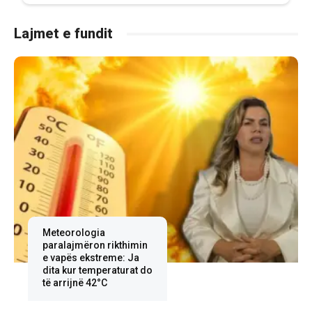
Lajmet e fundit
Meteorologia
paralajmëron rikthimin
e vapës ekstreme: Ja
dita kur temperaturat do
të arrijnë 42°C