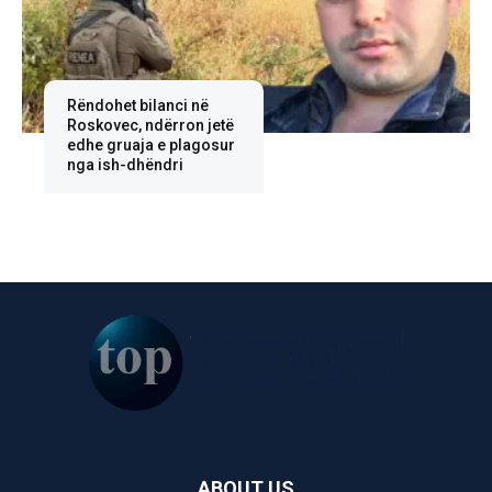
Rëndohet bilanci në
Roskovec, ndërron jetë
edhe gruaja e plagosur
nga ish-dhëndri
ABOUT US