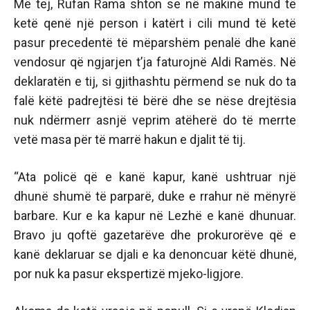
Më tej, Rufan Rama shton se në makinë mund të
ketë qenë një person i katërt i cili mund të ketë
pasur precedentë të mëparshëm penalë dhe kanë
vendosur që ngjarjen t’ja faturojnë Aldi Ramës. Në
deklaratën e tij, si gjithashtu përmend se nuk do ta
falë këtë padrejtësi të bërë dhe se nëse drejtësia
nuk ndërmerr asnjë veprim atëherë do të merrte
vetë masa për të marrë hakun e djalit të tij.
“Ata policë që e kanë kapur, kanë ushtruar një
dhunë shumë të parparë, duke e rrahur në mënyrë
barbare. Kur e ka kapur në Lezhë e kanë dhunuar.
Bravo ju qoftë gazetarëve dhe prokurorëve që e
kanë deklaruar se djali e ka denoncuar këtë dhunë,
por nuk ka pasur ekspertizë mjeko-ligjore.