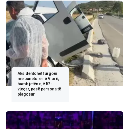
Aksidentohet furgoni
me punëtorë në Vlorë,
humb jetën një 52-
vjeçar, pesë persona të
plagosur