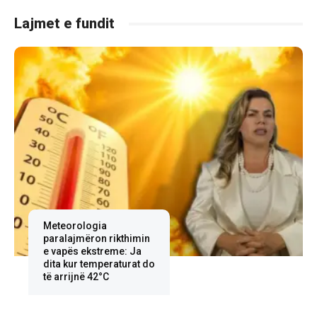
Lajmet e fundit
Meteorologia
paralajmëron rikthimin
e vapës ekstreme: Ja
dita kur temperaturat do
të arrijnë 42°C