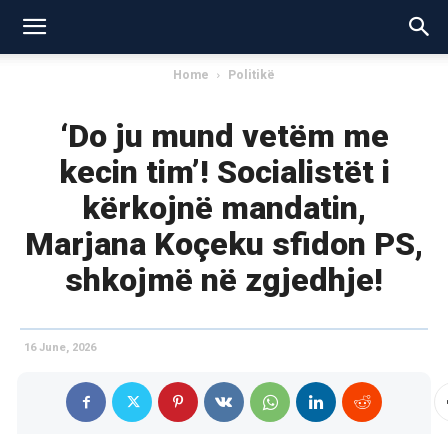
Home
Politikë
‘Do ju mund vetëm me
kecin tim’! Socialistët i
kërkojnë mandatin,
Marjana Koçeku sfidon PS,
shkojmë në zgjedhje!
16 June, 2026