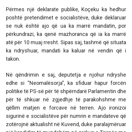
Përmes një deklarate publike, Koçeku ka hedhur
poshtë pretendimet e socialistëve, duke deklaruar
se nuk është ajo që ua ka marrë mandatin, por
përkundrazi, ka qenë mazhoranca që ia ka marrë
atë për 10 muaj rresht. Sipas saj, tashmë që situata
ka ndryshuar, mandati ka kaluar në vendin që i
takon.
Në qëndrimin e saj, deputetja e njohur ndryshe
edhe si “Neomalësorja”, ka sfiduar hapur forcën
politike të PS-së për të shpërndarë Parlamentin dhe
për të shkuar në zgjedhje të parakohshme me
qëllim matjen e forcave në terren. Ajo ironizoi
sigurinë e socialistëve për numrin e mandateve që
zotërojnë aktualisht në Kuvend, duke paralajmëruar