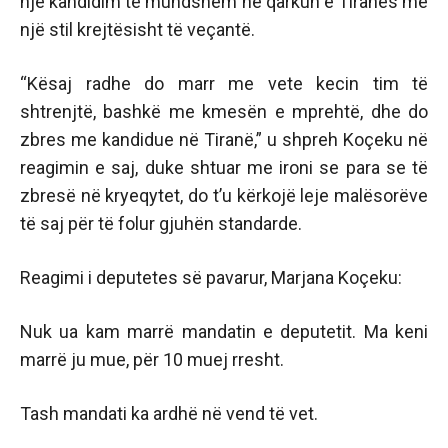
një kandidim të mundshëm në qarkun e Tiranës me
një stil krejtësisht të veçantë.
“Kësaj radhe do marr me vete kecin tim të
shtrenjtë, bashkë me kmesën e mprehtë, dhe do
zbres me kandidue në Tiranë,” u shpreh Koçeku në
reagimin e saj, duke shtuar me ironi se para se të
zbresë në kryeqytet, do t’u kërkojë leje malësorëve
të saj për të folur gjuhën standarde.
Reagimi i deputetes së pavarur, Marjana Koçeku:
Nuk ua kam marrë mandatin e deputetit. Ma keni
marrë ju mue, për 10 muej rresht.
Tash mandati ka ardhë në vend të vet.