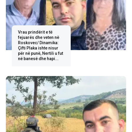
Vrau prindërit e të
fejuarës dhe veten në
Roskovec/ Dinamika:
Çifti Plaka ishte nisur
për në punë, Nertili u fut
në banesë dhe hapi...