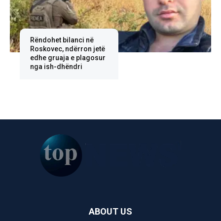
Rëndohet bilanci në
Roskovec, ndërron jetë
edhe gruaja e plagosur
nga ish-dhëndri
ABOUT US