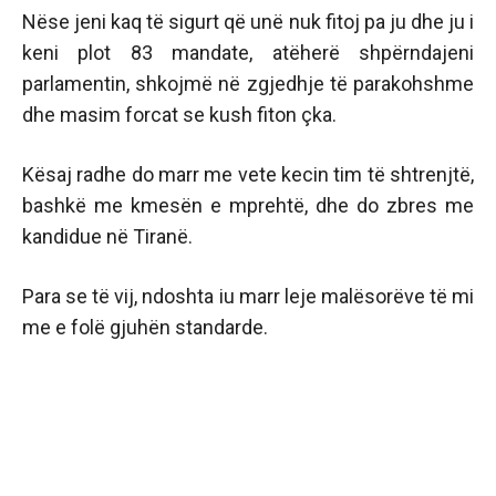
Nëse jeni kaq të sigurt që unë nuk fitoj pa ju dhe ju i
keni plot 83 mandate, atëherë shpërndajeni
parlamentin, shkojmë në zgjedhje të parakohshme
dhe masim forcat se kush fiton çka.
Kësaj radhe do marr me vete kecin tim të shtrenjtë,
bashkë me kmesën e mprehtë, dhe do zbres me
kandidue në Tiranë.
Para se të vij, ndoshta iu marr leje malësorëve të mi
me e folë gjuhën standarde.