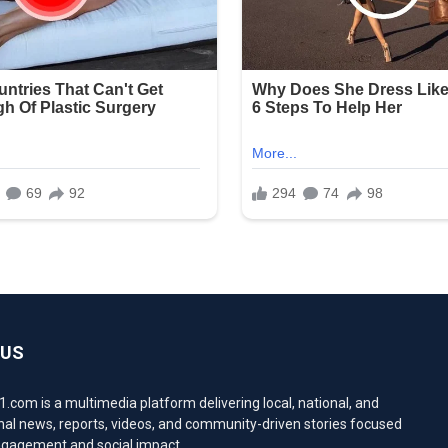
 US
com is a multimedia platform delivering local, national, and
nal news, reports, videos, and community-driven stories focused
engagement and social impact.