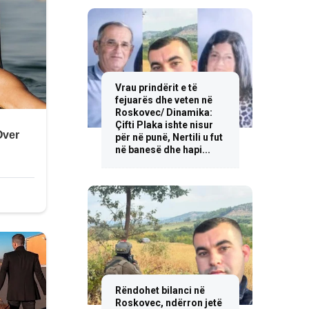
Vrau prindërit e të
fejuarës dhe veten në
Roskovec/ Dinamika:
Çifti Plaka ishte nisur
për në punë, Nertili u fut
në banesë dhe hapi...
Rëndohet bilanci në
Roskovec, ndërron jetë