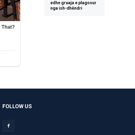
edhe gruaja e plagosur
nga ish-dhëndri
FOLLOW US