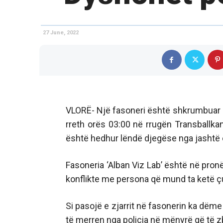
27 June, 2022
VLORË- Një fasoneri është shkrumbuar gj
rreth orës 03:00 në rrugën Transballkan
është hedhur lëndë djegëse nga jashtë e
Fasoneria ‘Alban Viz Lab’ është në pronës
konflikte me persona që mund ta ketë çua
Si pasojë e zjarrit në fasonerin ka dëme 
të merren nga policia në mënyrë që të z