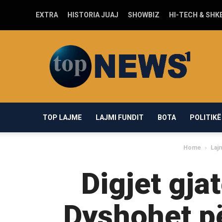
EXTRA
HISTORIA JUAJ
SHOWBIZ
HI-TECH & SHK
Top-
news1.com
TOP LAJME
LAJMI FUNDIT
BOTA
POLITIKË
Home
Laj
Digjet gja
Dyshohet pë