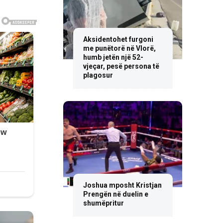
Aksidentohet furgoni
me punëtorë në Vlorë,
humb jetën një 52-
vjeçar, pesë persona të
plagosur
Joshua mposht Kristjan
Prengën në duelin e
shumëpritur