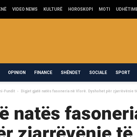
ENË
VIDEO NEWS
KULTURË
HOROSKOPI
MOTI
UDHËTIM
OPINION
FINANCE
SHËNDET
SOCIALE
SPORT
mi-Fundit
Digjet gjatë natës fasoneria në Vlorë. Dyshohet për zjarrëvënie
të natës fasoneri
r zjarrëvënie t