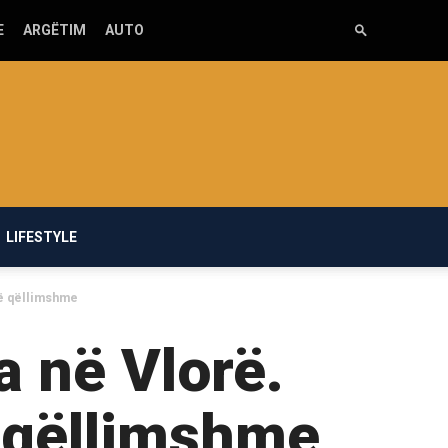
E
ARGËTIM
AUTO
LIFESTYLE
 të qëllimshme
a në Vlorë.
ë qëllimshme