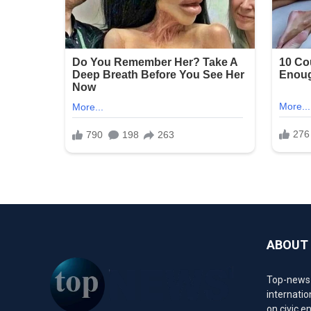
ABOUT
Top-news1.
internatio
on civic 