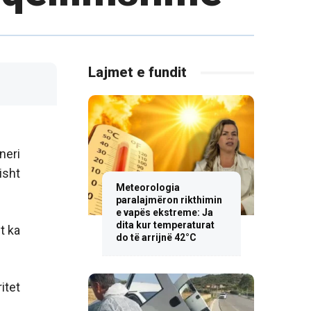
Lajmet e fundit
neri
isht
Meteorologia
paralajmëron rikthimin
e vapës ekstreme: Ja
dita kur temperaturat
t ka
do të arrijnë 42°C
itet