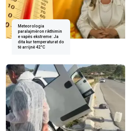
Meteorologia
paralajmëron rikthimin
e vapës ekstreme: Ja
dita kur temperaturat do
të arrijnë 42°C