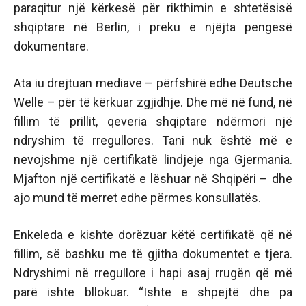
paraqitur një kërkesë për rikthimin e shtetësisë
shqiptare në Berlin, i preku e njëjta pengesë
dokumentare.
Ata iu drejtuan mediave – përfshirë edhe Deutsche
Welle – për të kërkuar zgjidhje. Dhe më në fund, në
fillim të prillit, qeveria shqiptare ndërmori një
ndryshim të rregullores. Tani nuk është më e
nevojshme një certifikatë lindjeje nga Gjermania.
Mjafton një certifikatë e lëshuar në Shqipëri – dhe
ajo mund të merret edhe përmes konsullatës.
Enkeleda e kishte dorëzuar këtë certifikatë që në
fillim, së bashku me të gjitha dokumentet e tjera.
Ndryshimi në rregullore i hapi asaj rrugën që më
parë ishte bllokuar. “Ishte e shpejtë dhe pa