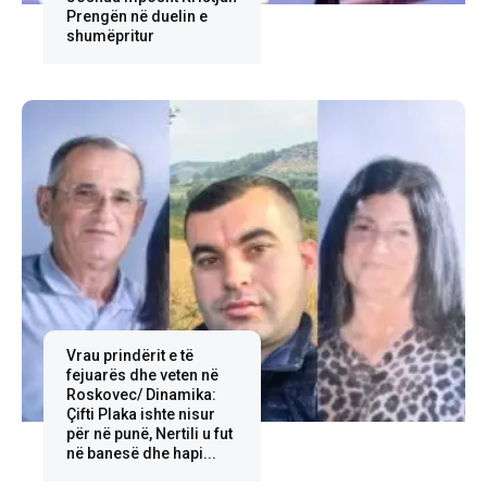
Prengën në duelin e
shumëpritur
Vrau prindërit e të
fejuarës dhe veten në
Roskovec/ Dinamika:
Çifti Plaka ishte nisur
për në punë, Nertili u fut
në banesë dhe hapi...