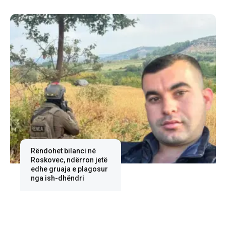
Rëndohet bilanci në
Roskovec, ndërron jetë
edhe gruaja e plagosur
nga ish-dhëndri