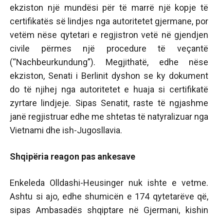
ekziston një mundësi për të marrë një kopje të
certifikatës së lindjes nga autoritetet gjermane, por
vetëm nëse qytetari e regjistron vetë në gjendjen
civile përmes një procedure të veçantë
(“Nachbeurkundung”). Megjithatë, edhe nëse
ekziston, Senati i Berlinit dyshon se ky dokument
do të njihej nga autoritetet e huaja si certifikatë
zyrtare lindjeje. Sipas Senatit, raste të ngjashme
janë regjistruar edhe me shtetas të natyralizuar nga
Vietnami dhe ish-Jugosllavia.
Shqipëria reagon pas ankesave
Enkeleda Olldashi-Heusinger nuk ishte e vetme.
Ashtu si ajo, edhe shumicën e 174 qytetarëve që,
sipas Ambasadës shqiptare në Gjermani, kishin