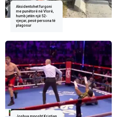
Aksidentohet furgoni
me punëtorë në Vlorë,
humb jetën një 52-
vjeçar, pesë persona të
plagosur
Joshua mposht Kristjan