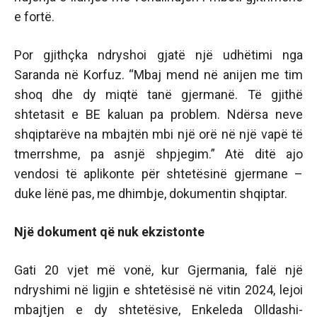
e fortë.
Por gjithçka ndryshoi gjatë një udhëtimi nga
Saranda në Korfuz. “Mbaj mend në anijen me tim
shoq dhe dy miqtë tanë gjermanë. Të gjithë
shtetasit e BE kaluan pa problem. Ndërsa neve
shqiptarëve na mbajtën mbi një orë në një vapë të
tmerrshme, pa asnjë shpjegim.” Atë ditë ajo
vendosi të aplikonte për shtetësinë gjermane –
duke lënë pas, me dhimbje, dokumentin shqiptar.
Një dokument që nuk ekzistonte
Gati 20 vjet më vonë, kur Gjermania, falë një
ndryshimi në ligjin e shtetësisë në vitin 2024, lejoi
mbajtjen e dy shtetësive, Enkeleda Olldashi-