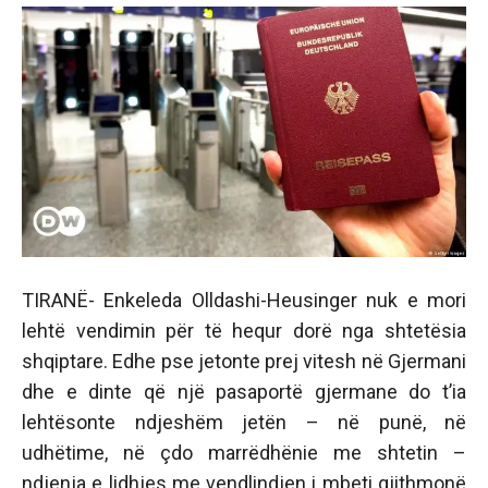
TIRANË- Enkeleda Olldashi-Heusinger nuk e mori
lehtë vendimin për të hequr dorë nga shtetësia
shqiptare. Edhe pse jetonte prej vitesh në Gjermani
dhe e dinte që një pasaportë gjermane do t’ia
lehtësonte ndjeshëm jetën – në punë, në
udhëtime, në çdo marrëdhënie me shtetin –
ndjenja e lidhjes me vendlindjen i mbeti gjithmonë