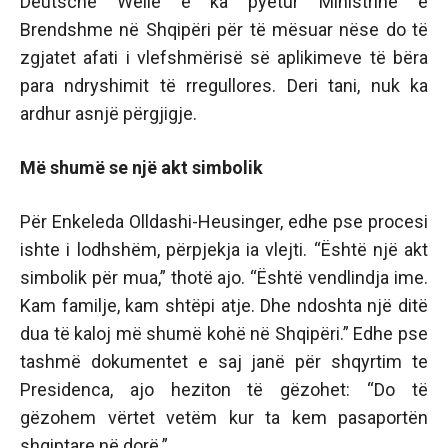
Deutsche Welle e ka pyetur Ministrinë e
Brendshme në Shqipëri për të mësuar nëse do të
zgjatet afati i vlefshmërisë së aplikimeve të bëra
para ndryshimit të rregullores. Deri tani, nuk ka
ardhur asnjë përgjigje.
Më shumë se një akt simbolik
Për Enkeleda Olldashi-Heusinger, edhe pse procesi
ishte i lodhshëm, përpjekja ia vlejti. “Është një akt
simbolik për mua,” thotë ajo. “Është vendlindja ime.
Kam familje, kam shtëpi atje. Dhe ndoshta një ditë
dua të kaloj më shumë kohë në Shqipëri.” Edhe pse
tashmë dokumentet e saj janë për shqyrtim te
Presidenca, ajo heziton të gëzohet: “Do të
gëzohem vërtet vetëm kur ta kem pasaportën
shqiptare në dorë.”