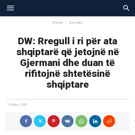
Home
Sociale
DW: Rregull i ri për ata
shqiptarë që jetojnë në
Gjermani dhe duan të
rifitojnë shtetësinë
shqiptare
10 May, 2025