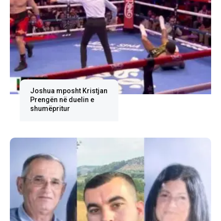
Joshua mposht Kristjan
Prengën në duelin e
shumëpritur