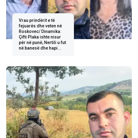
Vrau prindërit e të
fejuarës dhe veten në
Roskovec/ Dinamika:
Çifti Plaka ishte nisur
për në punë, Nertili u fut
në banesë dhe hapi...