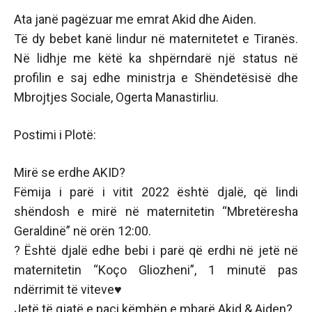
Ata janë pagëzuar me emrat Akid dhe Aiden.
Të dy bebet kanë lindur në maternitetet e Tiranës.
Në lidhje me këtë ka shpërndarë një status në
profilin e saj edhe ministrja e Shëndetësisë dhe
Mbrojtjes Sociale, Ogerta Manastirliu.
Postimi i Plotë:
Mirë se erdhe AKID?
Fëmija i parë i vitit 2022 është djalë, që lindi
shëndosh e mirë në maternitetin “Mbretëresha
Geraldinë” në orën 12:00.
? Është djalë edhe bebi i parë që erdhi në jetë në
maternitetin “Koço Gliozheni”, 1 minutë pas
ndërrimit të viteve♥️
Jetë të gjatë e paçi këmbën e mbarë Akid & Aiden?