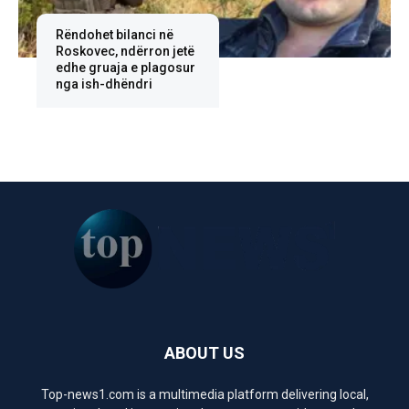
Rëndohet bilanci në
Roskovec, ndërron jetë
edhe gruaja e plagosur
nga ish-dhëndri
ABOUT US
Top-news1.com is a multimedia platform delivering local,