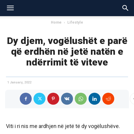
Home
Lifestyle
Dy djem, vogëlushët e parë
që erdhën në jetë natën e
ndërrimit të viteve
1 January, 2022
Viti i ri nis me ardhjen në jetë të dy vogëlushëve.