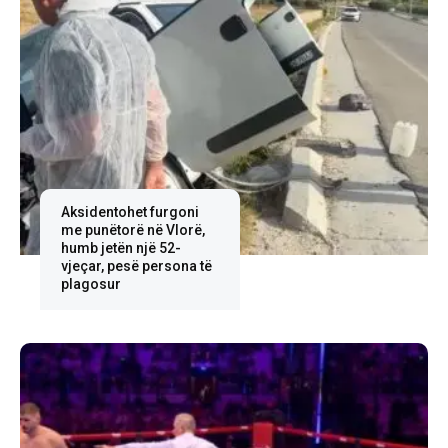
Aksidentohet furgoni
me punëtorë në Vlorë,
humb jetën një 52-
vjeçar, pesë persona të
plagosur