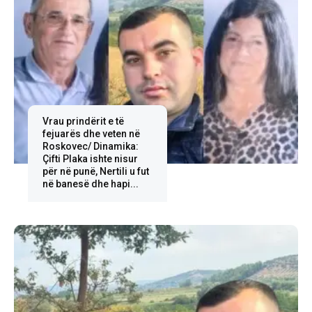
Vrau prindërit e të
fejuarës dhe veten në
Roskovec/ Dinamika:
Çifti Plaka ishte nisur
për në punë, Nertili u fut
në banesë dhe hapi...