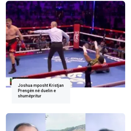
Joshua mposht Kristjan
Prengën në duelin e
shumëpritur