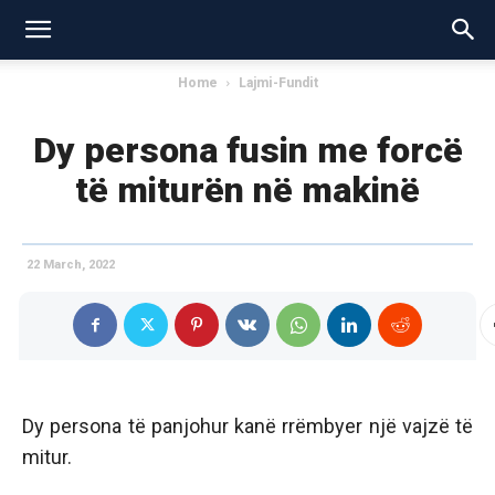
Home
Lajmi-Fundit
Dy persona fusin me forcë
të miturën në makinë
22 March, 2022
Dy persona të panjohur kanë rrëmbyer një vajzë të
mitur.