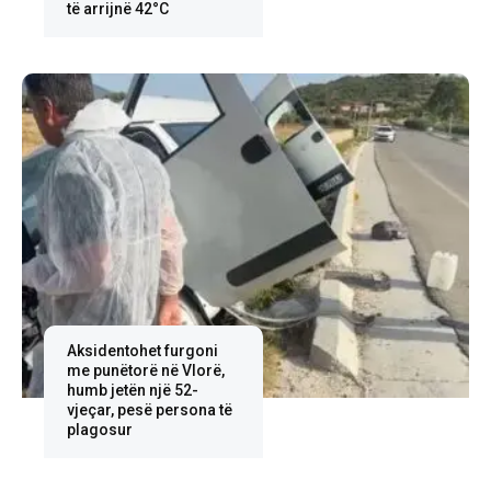
të arrijnë 42°C
Aksidentohet furgoni
me punëtorë në Vlorë,
humb jetën një 52-
vjeçar, pesë persona të
plagosur