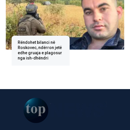
Rëndohet bilanci në
Roskovec, ndërron jetë
edhe gruaja e plagosur
nga ish-dhëndri