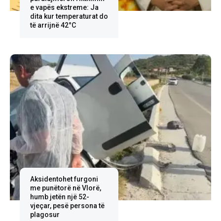
e vapës ekstreme: Ja
dita kur temperaturat do
të arrijnë 42°C
Aksidentohet furgoni
me punëtorë në Vlorë,
humb jetën një 52-
vjeçar, pesë persona të
plagosur