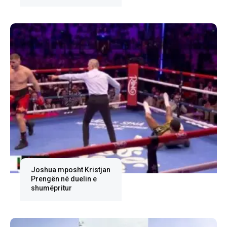
Joshua mposht Kristjan
Prengën në duelin e
shumëpritur