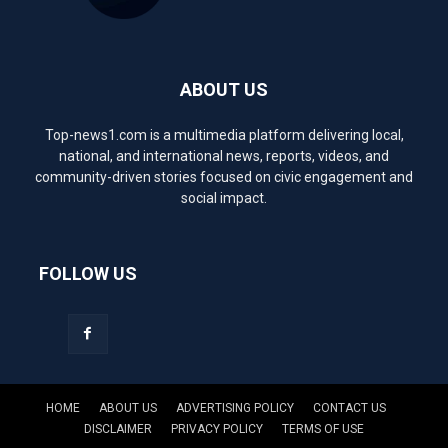
ABOUT US
Top-news1.com is a multimedia platform delivering local,
national, and international news, reports, videos, and
community-driven stories focused on civic engagement and
social impact.
FOLLOW US
HOME
ABOUT US
ADVERTISING POLICY
CONTACT US
DISCLAIMER
PRIVACY POLICY
TERMS OF USE