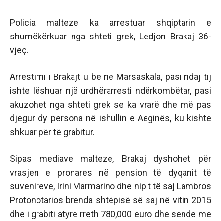
Policia malteze ka arrestuar shqiptarin e
shumëkërkuar nga shteti grek, Ledjon Brakaj 36-
vjeç.
Arrestimi i Brakajt u bë në Marsaskala, pasi ndaj tij
ishte lëshuar një urdhërarresti ndërkombëtar, pasi
akuzohet nga shteti grek se ka vrarë dhe më pas
djegur dy persona në ishullin e Aeginës, ku kishte
shkuar për të grabitur.
Sipas mediave malteze, Brakaj dyshohet për
vrasjen e pronares në pension të dyqanit të
suvenireve, Irini Marmarino dhe nipit të saj Lambros
Protonotarios brenda shtëpisë së saj në vitin 2015
dhe i grabiti atyre rreth 780,000 euro dhe sende me