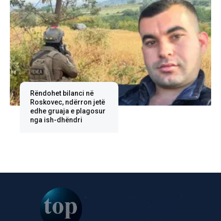
Rëndohet bilanci në
Roskovec, ndërron jetë
edhe gruaja e plagosur
nga ish-dhëndri