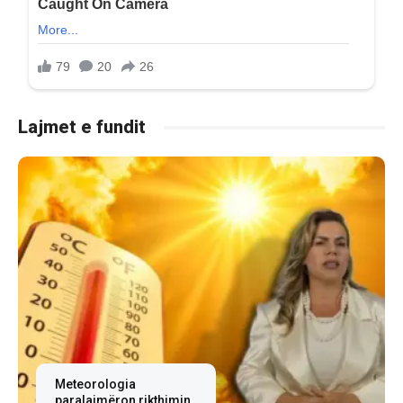
Lajmet e fundit
Meteorologia
paralajmëron rikthimin