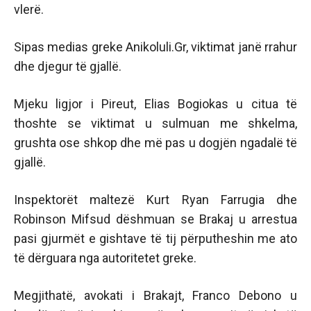
vlerë.
Sipas medias greke Anikoluli.Gr, viktimat janë rrahur
dhe djegur të gjallë.
Mjeku ligjor i Pireut, Elias Bogiokas u citua të
thoshte se viktimat u sulmuan me shkelma,
grushta ose shkop dhe më pas u dogjën ngadalë të
gjallë.
Inspektorët maltezë Kurt Ryan Farrugia dhe
Robinson Mifsud dëshmuan se Brakaj u arrestua
pasi gjurmët e gishtave të tij përputheshin me ato
të dërguara nga autoritetet greke.
Megjithatë, avokati i Brakajt, Franco Debono u