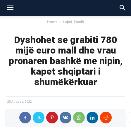
Home
Lajmi-Fundit
Dyshohet se grabiti 780
mijë euro mall dhe vrau
pronaren bashkë me nipin,
kapet shqiptari i
shumëkërkuar
20 August, 2022