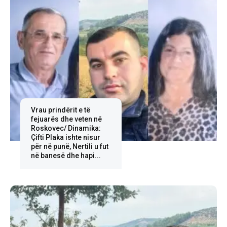
Vrau prindërit e të
fejuarës dhe veten në
Roskovec/ Dinamika:
Çifti Plaka ishte nisur
për në punë, Nertili u fut
në banesë dhe hapi...