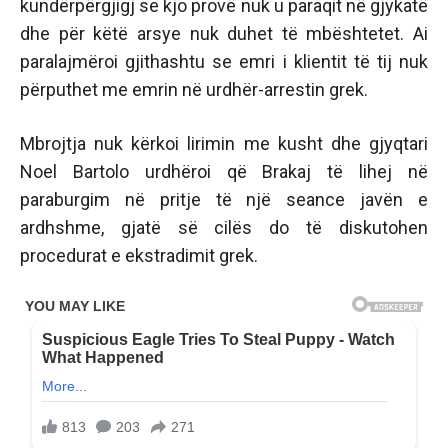
kundërpërgjigj se kjo provë nuk u paraqit në gjykatë
dhe për këtë arsye nuk duhet të mbështetet. Ai
paralajmëroi gjithashtu se emri i klientit të tij nuk
përputhet me emrin në urdhër-arrestin grek.
Mbrojtja nuk kërkoi lirimin me kusht dhe gjyqtari
Noel Bartolo urdhëroi që Brakaj të lihej në
paraburgim në pritje të një seance javën e
ardhshme, gjatë së cilës do të diskutohen
procedurat e ekstradimit grek.