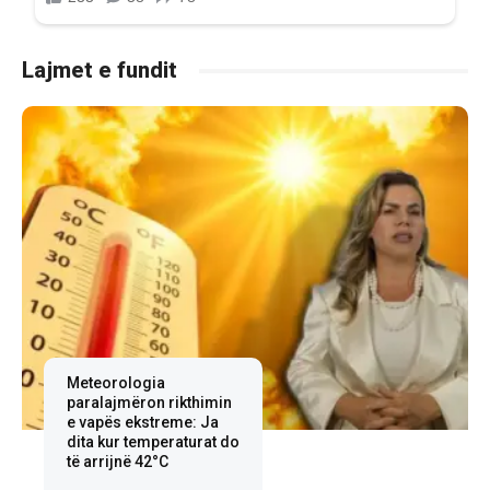
Lajmet e fundit
Meteorologia
paralajmëron rikthimin
e vapës ekstreme: Ja
dita kur temperaturat do
të arrijnë 42°C