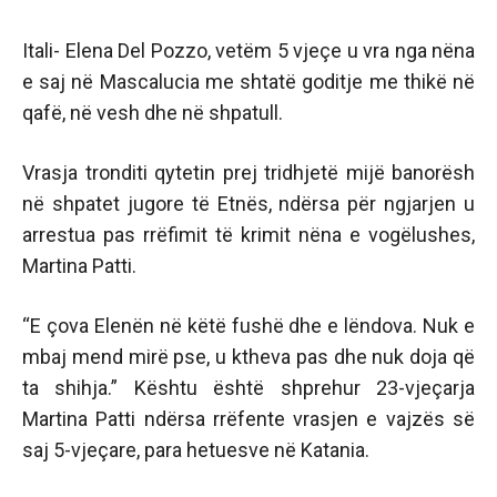
Itali- Elena Del Pozzo, vetëm 5 vjeçe u vra nga nëna
e saj në Mascalucia me shtatë goditje me thikë në
qafë, në vesh dhe në shpatull.
Vrasja tronditi qytetin prej tridhjetë mijë banorësh
në shpatet jugore të Etnës, ndërsa për ngjarjen u
arrestua pas rrëfimit të krimit nëna e vogëlushes,
Martina Patti.
“E çova Elenën në këtë fushë dhe e lëndova. Nuk e
mbaj mend mirë pse, u ktheva pas dhe nuk doja që
ta shihja.” Kështu është shprehur 23-vjeçarja
Martina Patti ndërsa rrëfente vrasjen e vajzës së
saj 5-vjeçare, para hetuesve në Katania.