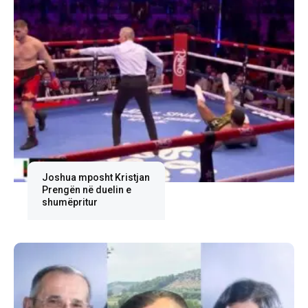
Joshua mposht Kristjan
Prengën në duelin e
shumëpritur