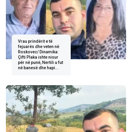
Vrau prindërit e të
fejuarës dhe veten në
Roskovec/ Dinamika:
Çifti Plaka ishte nisur
për në punë, Nertili u fut
në banesë dhe hapi...