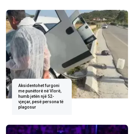
Aksidentohet furgoni
me punëtorë në Vlorë,
humb jetën një 52-
vjeçar, pesë persona të
plagosur