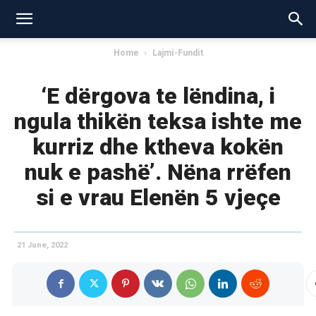
Home
Lajmi-Fundit
‘E dërgova te lëndina, i
ngula thikën teksa ishte me
kurriz dhe ktheva kokën
nuk e pashë’. Nëna rrëfen
si e vrau Elenën 5 vjeçe
21 June, 2022