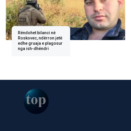
Rëndohet bilanci në
Roskovec, ndërron jetë
edhe gruaja e plagosur
nga ish-dhëndri