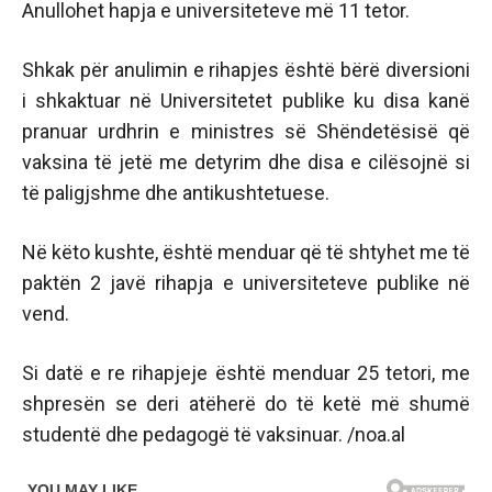
Anullohet hapja e universiteteve më 11 tetor.
Shkak për anulimin e rihapjes është bërë diversioni
i shkaktuar në Universitetet publike ku disa kanë
pranuar urdhrin e ministres së Shëndetësisë që
vaksina të jetë me detyrim dhe disa e cilësojnë si
të paligjshme dhe antikushtetuese.
Në këto kushte, është menduar që të shtyhet me të
paktën 2 javë rihapja e universiteteve publike në
vend.
Si datë e re rihapjeje është menduar 25 tetori, me
shpresën se deri atëherë do të ketë më shumë
studentë dhe pedagogë të vaksinuar. /noa.al