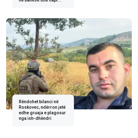
në banesë dhe hapi...
Rëndohet bilanci në
Roskovec, ndërron jetë
edhe gruaja e plagosur
nga ish-dhëndri