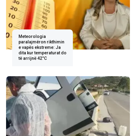
Meteorologia
paralajmëron rikthimin
e vapës ekstreme: Ja
dita kur temperaturat do
të arrijnë 42°C