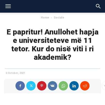
Home
Sociale
E papritur! Anullohet hapja
e universiteteve më 11
tetor. Kur do nisë viti i ri
akademik?
6 October, 2021