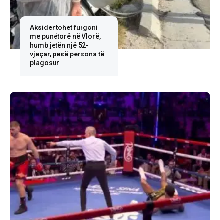
Aksidentohet furgoni
me punëtorë në Vlorë,
humb jetën një 52-
vjeçar, pesë persona të
plagosur