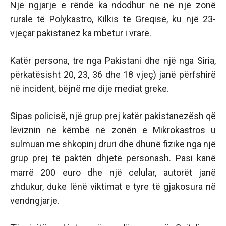
Një ngjarje e rëndë ka ndodhur në në një zonë
rurale të Polykastro, Kilkis të Greqisë, ku një 23-
vjeçar pakistanez ka mbetur i vrarë.
Katër persona, tre nga Pakistani dhe një nga Siria,
përkatësisht 20, 23, 36 dhe 18 vjeç) janë përfshirë
në incident, bëjnë me dije mediat greke.
Sipas policisë, një grup prej katër pakistanezësh që
lëviznin në këmbë në zonën e Mikrokastros u
sulmuan me shkopinj druri dhe dhunë fizike nga një
grup prej të paktën dhjetë personash. Pasi kanë
marrë 200 euro dhe një celular, autorët janë
zhdukur, duke lënë viktimat e tyre të gjakosura në
vendngjarje.