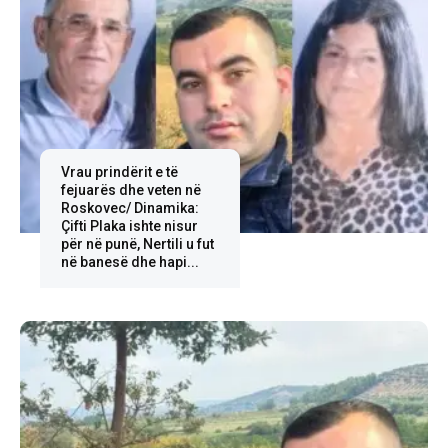
Vrau prindërit e të
fejuarës dhe veten në
Roskovec/ Dinamika:
Çifti Plaka ishte nisur
për në punë, Nertili u fut
në banesë dhe hapi...