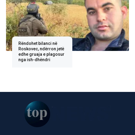
Rëndohet bilanci në
Roskovec, ndërron jetë
edhe gruaja e plagosur
nga ish-dhëndri