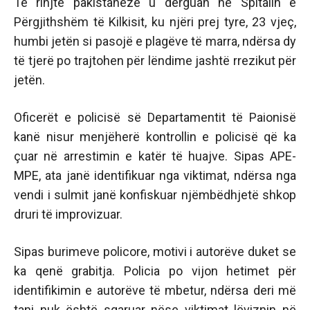
Të rinjtë pakistanezë u dërguan në Spitalin e
Përgjithshëm të Kilkisit, ku njëri prej tyre, 23 vjeç,
humbi jetën si pasojë e plagëve të marra, ndërsa dy
të tjerë po trajtohen për lëndime jashtë rrezikut për
jetën.
Oficerët e policisë së Departamentit të Paionisë
kanë nisur menjëherë kontrollin e policisë që ka
çuar në arrestimin e katër të huajve. Sipas APE-
MPE, ata janë identifikuar nga viktimat, ndërsa nga
vendi i sulmit janë konfiskuar njëmbëdhjetë shkop
druri të improvizuar.
Sipas burimeve policore, motivi i autorëve duket se
ka qenë grabitja. Policia po vijon hetimet për
identifikimin e autorëve të mbetur, ndërsa deri më
tani nuk është sqaruar nëse viktimat lëviznin në