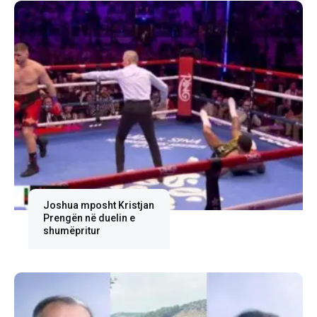
Joshua mposht Kristjan
Prengën në duelin e
shumëpritur