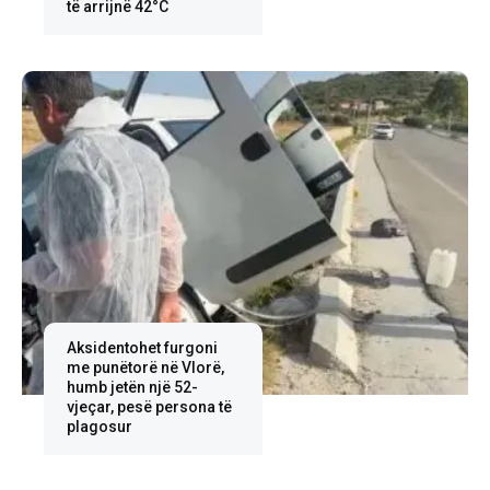
të arrijnë 42°C
Aksidentohet furgoni
me punëtorë në Vlorë,
humb jetën një 52-
vjeçar, pesë persona të
plagosur