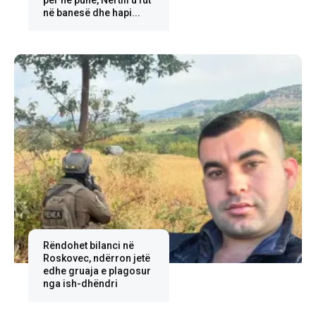
për në punë, Nertili u fut
në banesë dhe hapi...
Rëndohet bilanci në
Roskovec, ndërron jetë
edhe gruaja e plagosur
nga ish-dhëndri