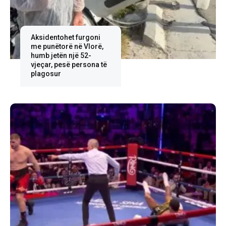
Aksidentohet furgoni
me punëtorë në Vlorë,
humb jetën një 52-
vjeçar, pesë persona të
plagosur