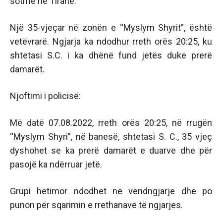
sotme në Tiranë.
Një 35-vjeçar në zonën e “Myslym Shyrit”, është
vetëvrarë. Ngjarja ka ndodhur rreth orës 20:25, ku
shtetasi S.C. i ka dhënë fund jetës duke prerë
damarët.
Njoftimi i policisë:
Më datë 07.08.2022, rreth orës 20:25, në rrugën
“Myslym Shyri”, në banesë, shtetasi S. C., 35 vjeç
dyshohet se ka prerë damarët e duarve dhe për
pasojë ka ndërruar jetë.
Grupi hetimor ndodhet në vendngjarje dhe po
punon për sqarimin e rrethanave të ngjarjes.