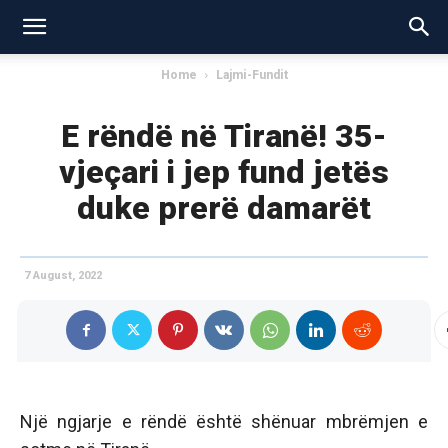
Home
Lajmi-Fundit
E rëndë në Tiranë! 35-
vjeçari i jep fund jetës
duke prerë damarët
7 August, 2022
Një ngjarje e rëndë është shënuar mbrëmjen e