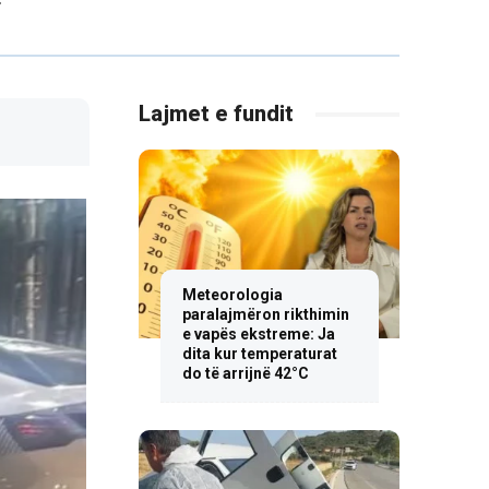
Lajmet e fundit
Meteorologia
paralajmëron rikthimin
e vapës ekstreme: Ja
dita kur temperaturat
do të arrijnë 42°C