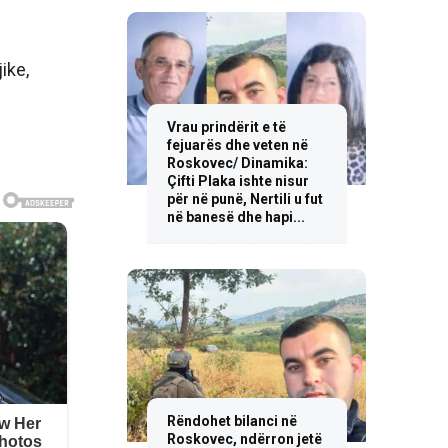
ike,
Vrau prindërit e të
fejuarës dhe veten në
Roskovec/ Dinamika:
Çifti Plaka ishte nisur
për në punë, Nertili u fut
në banesë dhe hapi...
Rëndohet bilanci në
Roskovec, ndërron jetë