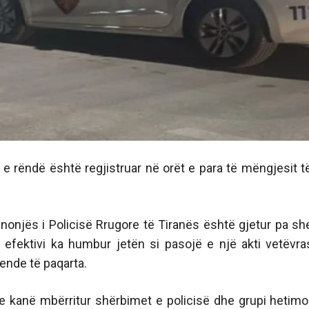
e rëndë është regjistruar në orët e para të mëngjesit t
nonjës i Policisë Rrugore të Tiranës është gjetur pa sh
efektivi ka humbur jetën si pasojë e një akti vetëvra
ende të paqarta.
e kanë mbërritur shërbimet e policisë dhe grupi hetimor