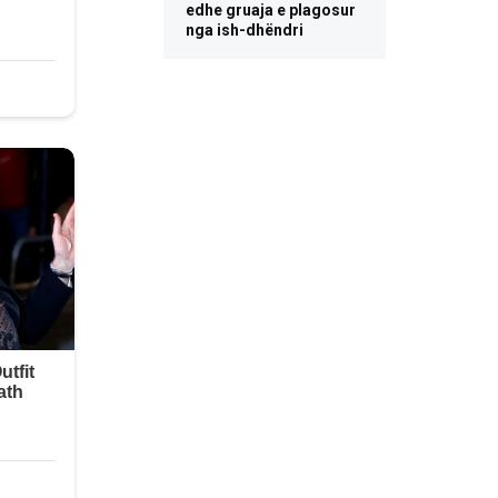
edhe gruaja e plagosur
nga ish-dhëndri