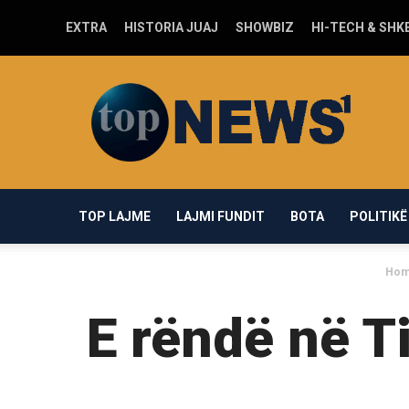
EXTRA
HISTORIA JUAJ
SHOWBIZ
HI-TECH & SHK
Top-
news1.com
TOP LAJME
LAJMI FUNDIT
BOTA
POLITIKË
Ho
E rëndë në Ti