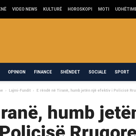
ENË
VIDEO NEWS
KULTURË
HOROSKOPI
MOTI
UDHËTIM
OPINION
FINANCE
SHËNDET
SOCIALE
SPORT
me
Lajmi-Fundit
E rëndë në Tiranë, humb jetën një efektiv i Policisë Rr
ranë, humb jetën
Policisë Rrugor