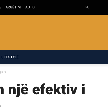
E
ARGËTIM
AUTO
LIFESTYLE
ugore
 një efektiv i
e