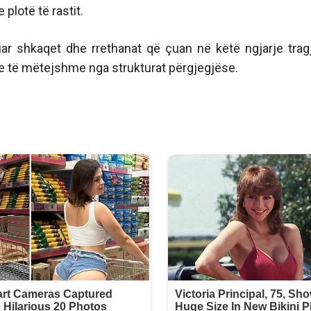
plotë të rastit.
ar shkaqet dhe rrethanat që çuan në këtë ngjarje tragj
je të mëtejshme nga strukturat përgjegjëse.