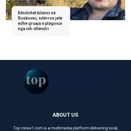
Rëndohet bilanci në
Roskovec, ndërron jetë
edhe gruaja e plagosur
nga ish-dhëndri
ABOUT US
Top-news1.com is a multimedia platform delivering local,