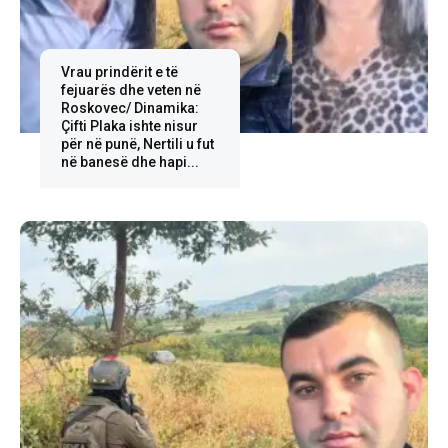
Vrau prindërit e të
fejuarës dhe veten në
Roskovec/ Dinamika:
Çifti Plaka ishte nisur
për në punë, Nertili u fut
në banesë dhe hapi...