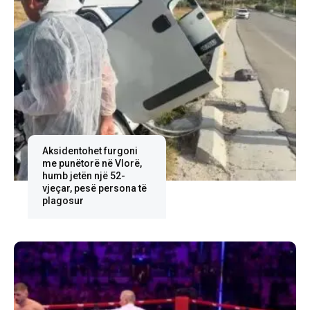
Aksidentohet furgoni
me punëtorë në Vlorë,
humb jetën një 52-
vjeçar, pesë persona të
plagosur