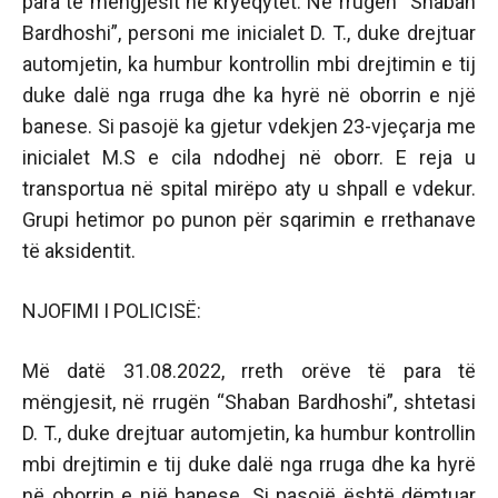
para të mëngjesit në kryeqytet. Në rrugën “Shaban
Bardhoshi”, personi me inicialet D. T., duke drejtuar
automjetin, ka humbur kontrollin mbi drejtimin e tij
duke dalë nga rruga dhe ka hyrë në oborrin e një
banese. Si pasojë ka gjetur vdekjen 23-vjeçarja me
inicialet M.S e cila ndodhej në oborr. E reja u
transportua në spital mirëpo aty u shpall e vdekur.
Grupi hetimor po punon për sqarimin e rrethanave
të aksidentit.
NJOFIMI I POLICISË:
Më datë 31.08.2022, rreth orëve të para të
mëngjesit, në rrugën “Shaban Bardhoshi”, shtetasi
D. T., duke drejtuar automjetin, ka humbur kontrollin
mbi drejtimin e tij duke dalë nga rruga dhe ka hyrë
në oborrin e një banese. Si pasojë është dëmtuar