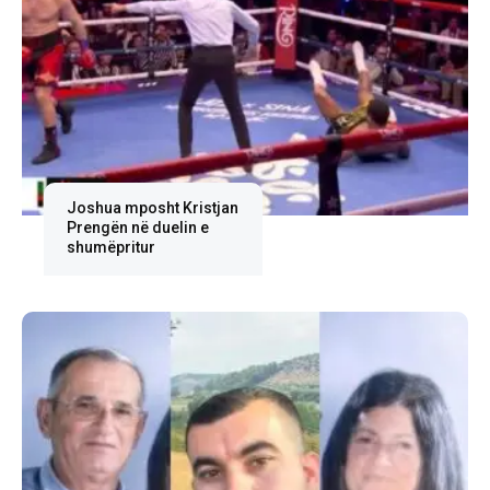
Joshua mposht Kristjan
Prengën në duelin e
shumëpritur