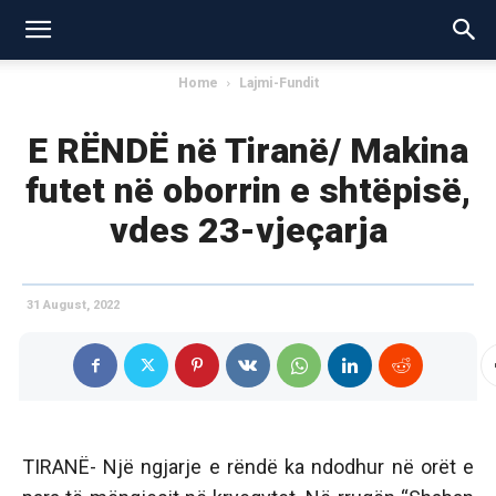
Home
Lajmi-Fundit
E RËNDË në Tiranë/ Makina
futet në oborrin e shtëpisë,
vdes 23-vjeçarja
31 August, 2022
TIRANË- Një ngjarje e rëndë ka ndodhur në orët e