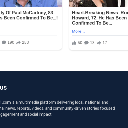
 US
com is a multimedia platform delivering local, national, and
nal news, reports, videos, and community-driven stories focused
engagement and social impact.