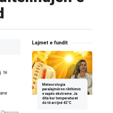
d
Lajmet e fundit
j të
Meteorologia
paralajmëron rikthimin
kane
e vapës ekstreme: Ja
dita kur temperaturat
do të arrijnë 42°C