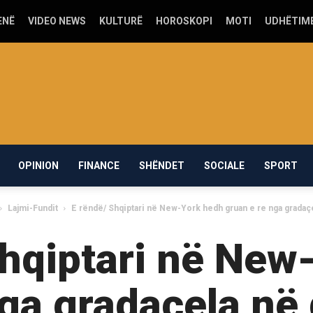
ENË
VIDEO NEWS
KULTURË
HOROSKOPI
MOTI
UDHËTIM
OPINION
FINANCE
SHËNDET
SOCIALE
SPORT
Lajmi-Fundit
E rëndë/ Shqiptari në New-York hedh gruan e re nga gradaçe
Shqiptari në New
ga gradaçela në 