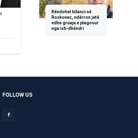
Rëndohet bilanci në
Roskovec, ndërron jetë
edhe gruaja e plagosur
nga ish-dhëndri
FOLLOW US