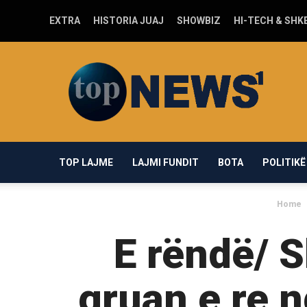
EXTRA
HISTORIA JUAJ
SHOWBIZ
HI-TECH & SHK
Top-
news1.com
TOP LAJME
LAJMI FUNDIT
BOTA
POLITIKË
Home
E rëndë/ 
gruan e re n