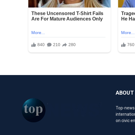
ABOUT
Top-news1.
internatio
on civic 