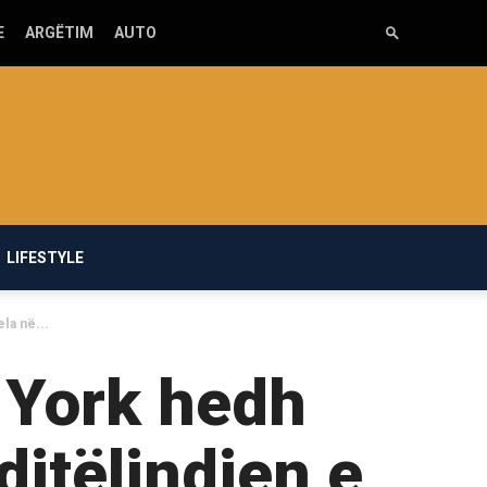
E
ARGËTIM
AUTO
LIFESTYLE
la në...
-York hedh
ditëlindjen e