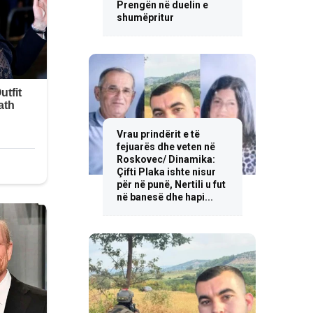
Prengën në duelin e
shumëpritur
Vrau prindërit e të
fejuarës dhe veten në
Roskovec/ Dinamika:
Çifti Plaka ishte nisur
për në punë, Nertili u fut
në banesë dhe hapi...