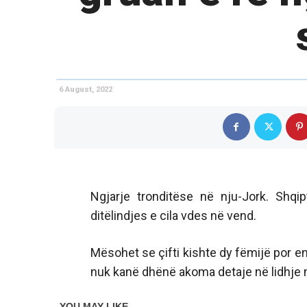
6 August, 2022
Ngjarje tronditëse në nju-Jork. Shqip
ditëlindjes e cila vdes në vend.
Mësohet se çifti kishte dy fëmijë por en
nuk kanë dhënë akoma detaje në lidhje me