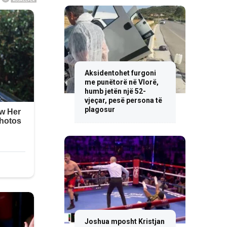
Aksidentohet furgoni
me punëtorë në Vlorë,
humb jetën një 52-
vjeçar, pesë persona të
plagosur
Joshua mposht Kristjan