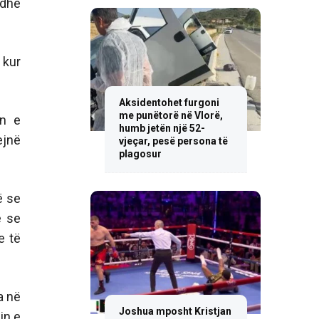
 dhe
 kur
Aksidentohet furgoni
me punëtorë në Vlorë,
ën e
humb jetën një 52-
ejnë
vjeçar, pesë persona të
plagosur
ë se
ë se
e të
a në
Joshua mposht Kristjan
in e