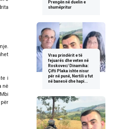
Prengën në duelin e
rita
shumëpritur
nje.
ihet
Vrau prindërit e të
fejuarës dhe veten në
Roskovec/ Dinamika:
Çifti Plaka ishte nisur
për në punë, Nertili u fut
te i
në banesë dhe hapi...
a në
 Mbi
 për