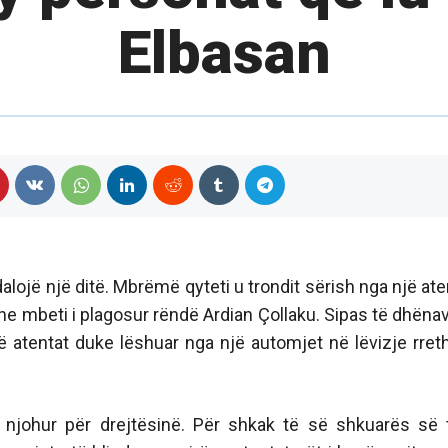
Elbasan
lojë një ditë. Mbrëmë qyteti u trondit sërish nga një ate
he mbeti i plagosur rëndë Ardian Çollaku. Sipas të dhënav
 atentat duke lëshuar nga një automjet në lëvizje rret
 njohur për drejtësinë. Për shkak të së shkuarës së 