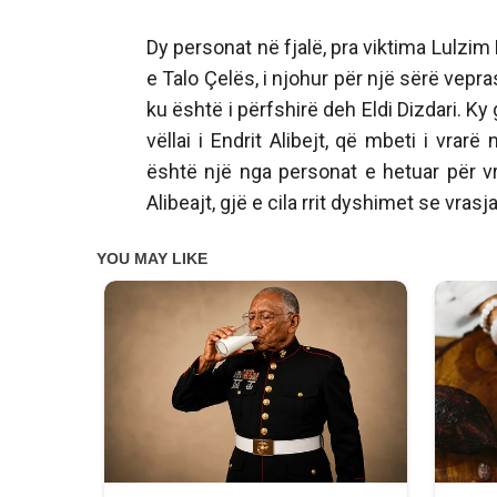
Dy personat në fjalë, pra viktima Lulzim
e Talo Çelës, i njohur për një sërë vepra
ku është i përfshirë deh Eldi Dizdari. Ky
vëllai i Endrit Alibejt, që mbeti i vra
është një nga personat e hetuar për vrasj
Alibeajt, gjë e cila rrit dyshimet se vr