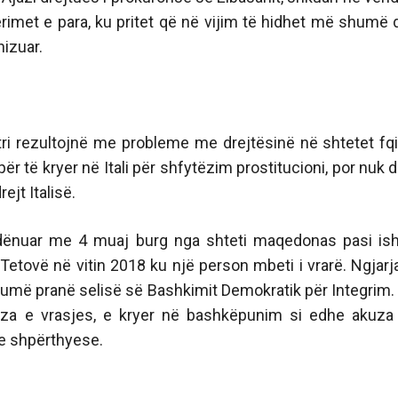
imet e para, ku pritet që në vijim të hidhet më shumë d
nizuar.
tri rezultojnë me probleme me drejtësinë në shtetet fqi
për të kryer në Itali për shfytëzim prostitucioni, por nuk d
ejt Italisë.
 i dënuar me 4 muaj burg nga shteti maqedonas pasi ish
etovë në vitin 2018 ku një person mbeti i vrarë. Ngjarj
humë pranë selisë së Bashkimit Demokratik për Integrim.
uza e vrasjes, e kryer në bashkëpunim si edhe akuza
ve shpërthyese.