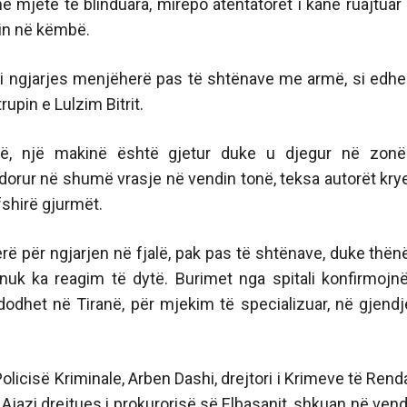
me mjete të blinduara, mirëpo atentatorët i kanë ruajtuar
nin në këmbë.
i ngjarjes menjëherë pas të shtënave me armë, si edhe
rupin e Lulzim Bitrit.
, një makinë është gjetur duke u djegur në zon
dorur në shumë vrasje në vendin tonë, teksa autorët kry
shirë gjurmët.
erë për ngjarjen në fjalë, pak pas të shtënave, duke thën
nuk ka reagim të dytë. Burimet nga spitali konfirmojn
dodhet në Tiranë, për mjekim të specializuar, në gjendj
Policisë Kriminale, Arben Dashi, drejtori i Krimeve të Rend
Ajazi drejtues i prokurorisë së Elbasanit, shkuan në vend