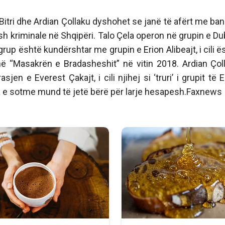
 Bitri dhe Ardian Çollaku dyshohet se janë të afërt me ba
sh kriminale në Shqipëri. Talo Çela operon në grupin e Dub
 grup është kundërshtar me grupin e Erion Alibeajt, i cili ë
rë në “Masakrën e Bradasheshit” në vitin 2018. Ardian Çol
en e Everest Çakajt, i cili njihej si ‘truri’ i grupit të E
asja e sotme mund të jetë bërë për larje hesapesh.Faxnews