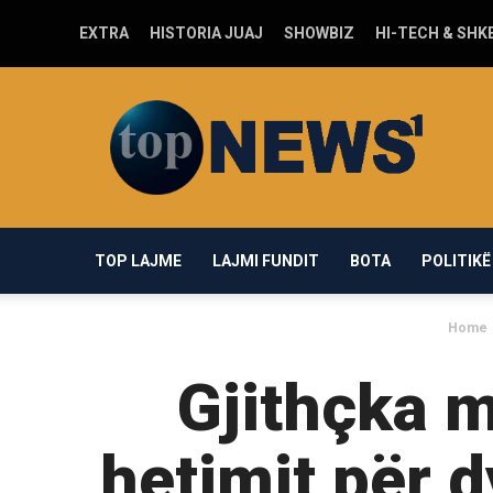
EXTRA
HISTORIA JUAJ
SHOWBIZ
HI-TECH & SHK
Top-
news1.com
TOP LAJME
LAJMI FUNDIT
BOTA
POLITIKË
Home
Gjithçka m
hetimit për d