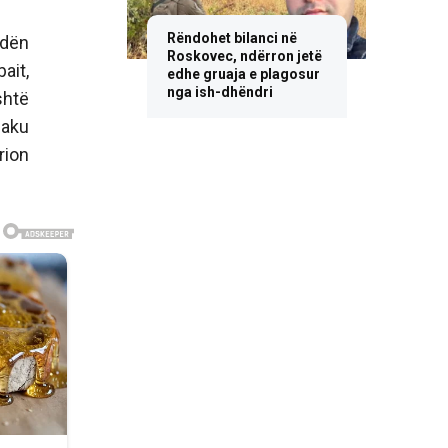
Rëndohet bilanci në
ndën
Roskovec, ndërron jetë
ait,
edhe gruaja e plagosur
nga ish-dhëndri
shtë
laku
rion