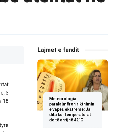
Lajmet e fundit
ntat
e, 3
Meteorologia
h 18
paralajmëron rikthimin
e vapës ekstreme: Ja
dita kur temperaturat
do të arrijnë 42°C
tyre