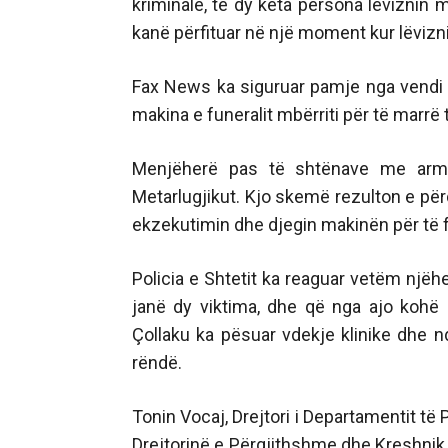
kriminale, të dy këta persona lëviznin 
kanë përfituar në një moment kur lëviz
Fax News ka siguruar pamje nga vendi 
makina e funeralit mbërriti për të marrë t
Menjëherë pas të shtënave me armë
Metarlugjikut. Kjo skemë rezulton e për
ekzekutimin dhe djegin makinën për të f
Policia e Shtetit ka reaguar vetëm njëh
janë dy viktima, dhe që nga ajo kohë 
Çollaku ka pësuar vdekje klinike dhe n
rëndë.
Tonin Vocaj, Drejtori i Departamentit të 
Drejtorinë e Përgjithshme dhe Kreshnik 