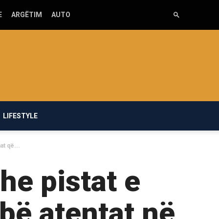
E
ARGËTIM
AUTO
LIFESTYLE
at që...
he pistat e
 bë atentat në