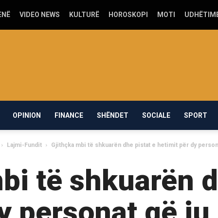
ENË
VIDEO NEWS
KULTURË
HOROSKOPI
MOTI
UDHËTIM
OPINION
FINANCE
SHËNDET
SOCIALE
SPORT
Lajmi-Fundit
Gjithçka mbi të shkuarën dhe pistat e hetimit për dy person
bi të shkuarën d
y personat që iu