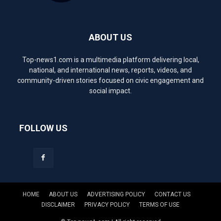
ABOUT US
Top-news1.com is a multimedia platform delivering local,
national, and international news, reports, videos, and
community-driven stories focused on civic engagement and
social impact.
FOLLOW US
HOME
ABOUT US
ADVERTISING POLICY
CONTACT US
DISCLAIMER
PRIVACY POLICY
TERMS OF USE