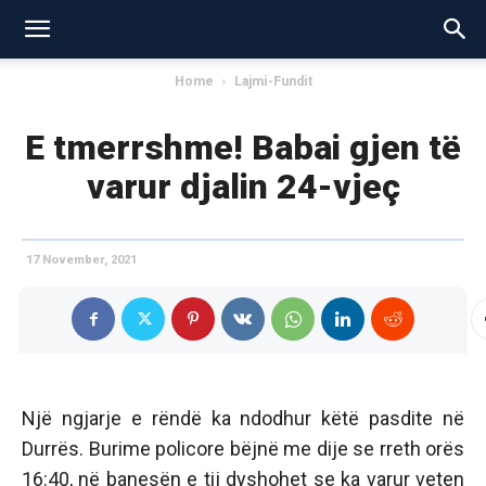
Home
Lajmi-Fundit
E tmerrshme! Babai gjen të
varur djalin 24-vjeç
17 November, 2021
Një ngjarje e rëndë ka ndodhur këtë pasdite në
Durrës. Burime policore bëjnë me dije se rreth orës
16:40, në banesën e tij dyshohet se ka varur veten