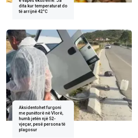
e vapës ekstreme: Ja
dita kur temperaturat do
të arrijnë 42°C
Aksidentohet furgoni
me punëtorë në Vlorë,
humb jetën një 52-
vjeçar, pesë persona të
plagosur