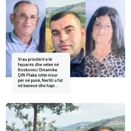
Vrau prindërit e të
fejuarës dhe veten në
Roskovec/ Dinamika:
Çifti Plaka ishte nisur
për në punë, Nertili u fut
në banesë dhe hapi...