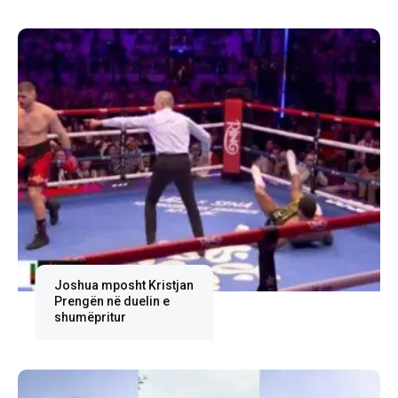
Joshua mposht Kristjan
Prengën në duelin e
shumëpritur