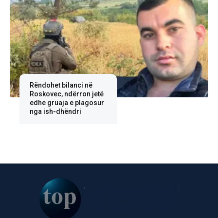
Rëndohet bilanci në
Roskovec, ndërron jetë
edhe gruaja e plagosur
nga ish-dhëndri