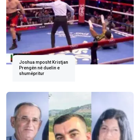
Joshua mposht Kristjan
Prengën në duelin e
shumëpritur