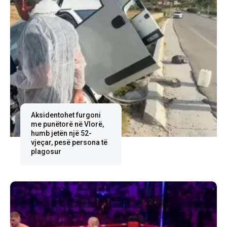
Aksidentohet furgoni
me punëtorë në Vlorë,
humb jetën një 52-
vjeçar, pesë persona të
plagosur