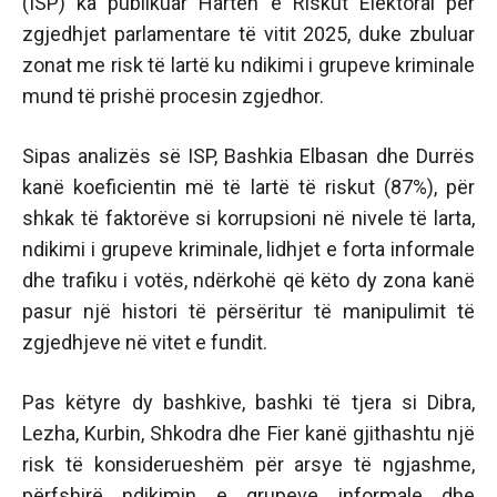
(ISP) ka publikuar Hartën e Riskut Elektoral për
zgjedhjet parlamentare të vitit 2025, duke zbuluar
zonat me risk të lartë ku ndikimi i grupeve kriminale
mund të prishë procesin zgjedhor.
Sipas analizës së ISP, Bashkia Elbasan dhe Durrës
kanë koeficientin më të lartë të riskut (87%), për
shkak të faktorëve si korrupsioni në nivele të larta,
ndikimi i grupeve kriminale, lidhjet e forta informale
dhe trafiku i votës, ndërkohë që këto dy zona kanë
pasur një histori të përsëritur të manipulimit të
zgjedhjeve në vitet e fundit.
Pas këtyre dy bashkive, bashki të tjera si Dibra,
Lezha, Kurbin, Shkodra dhe Fier kanë gjithashtu një
risk të konsiderueshëm për arsye të ngjashme,
përfshirë ndikimin e grupeve informale dhe