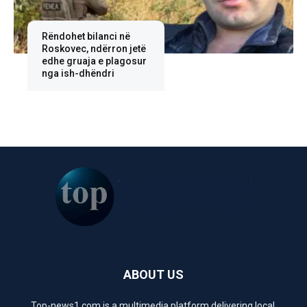
Rëndohet bilanci në
Roskovec, ndërron jetë
edhe gruaja e plagosur
nga ish-dhëndri
ABOUT US
Top-news1.com is a multimedia platform delivering local,