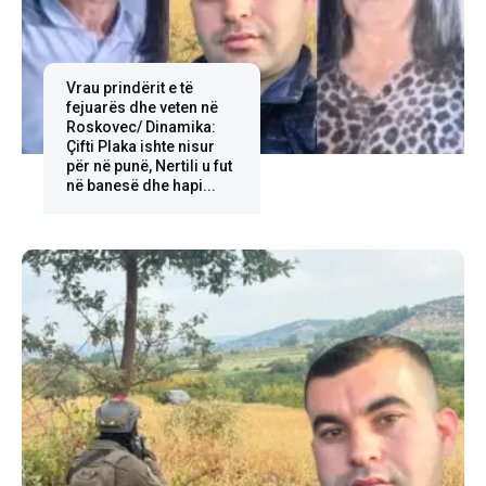
Vrau prindërit e të
fejuarës dhe veten në
Roskovec/ Dinamika:
Çifti Plaka ishte nisur
për në punë, Nertili u fut
në banesë dhe hapi...