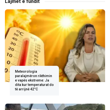
Lajmet e fundit
Meteorologia
paralajmëron rikthimin
e vapës ekstreme: Ja
dita kur temperaturat do
të arrijnë 42°C