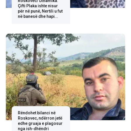
Roskovec/ Dinamika:
Çifti Plaka ishte nisur
për në punë, Nertili u fut
në banesë dhe hapi...
Rëndohet bilanci në
Roskovec, ndërron jetë
edhe gruaja e plagosur
nga ish-dhëndri