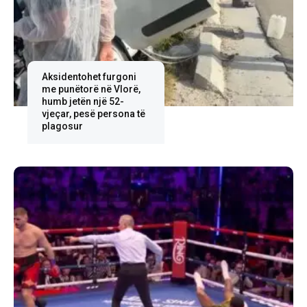
Aksidentohet furgoni
me punëtorë në Vlorë,
humb jetën një 52-
vjeçar, pesë persona të
plagosur