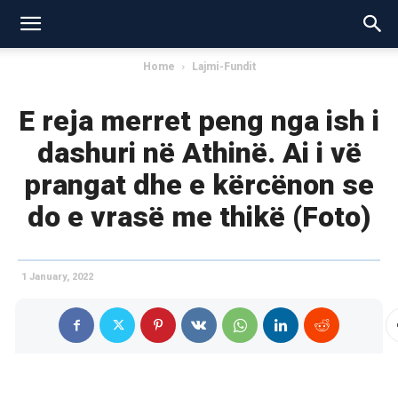
Home
Lajmi-Fundit
E reja merret peng nga ish i
dashuri në Athinë. Ai i vë
prangat dhe e kërcënon se
do e vrasë me thikë (Foto)
1 January, 2022