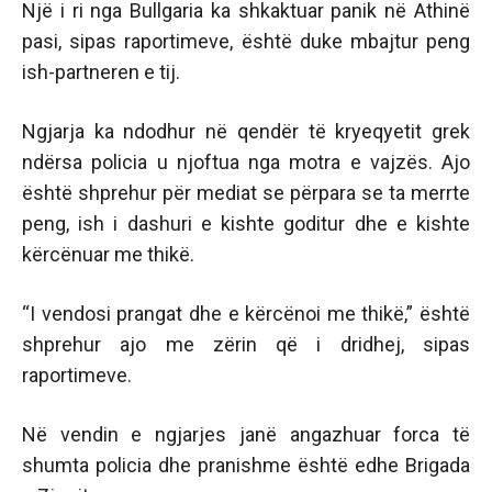
Një i ri nga Bullgaria ka shkaktuar panik në Athinë
pasi, sipas raportimeve, është duke mbajtur peng
ish-partneren e tij.
Ngjarja ka ndodhur në qendër të kryeqyetit grek
ndërsa policia u njoftua nga motra e vajzës. Ajo
është shprehur për mediat se përpara se ta merrte
peng, ish i dashuri e kishte goditur dhe e kishte
kërcënuar me thikë.
“I vendosi prangat dhe e kërcënoi me thikë,” është
shprehur ajo me zërin që i dridhej, sipas
raportimeve.
Në vendin e ngjarjes janë angazhuar forca të
shumta policia dhe pranishme është edhe Brigada