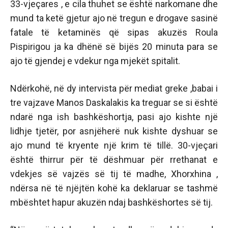
33-vjeçares , e cila thuhet se është narkomane dhe
mund ta ketë gjetur ajo në tregun e drogave sasinë
fatale të ketaminës që sipas akuzës Roula
Pispirigou ja ka dhënë së bijës 20 minuta para se
ajo të gjendej e vdekur nga mjekët spitalit.
Ndërkohë, në dy intervista për mediat greke ,babai i
tre vajzave Manos Daskalakis ka treguar se si është
ndarë nga ish bashkëshortja, pasi ajo kishte një
lidhje tjetër, por asnjëherë nuk kishte dyshuar se
ajo mund të kryente një krim të tillë. 30-vjeçari
është thirrur për të dëshmuar për rrethanat e
vdekjes së vajzës së tij të madhe, Xhorxhina ,
ndërsa në të njëjtën kohë ka deklaruar se tashmë
mbështet hapur akuzën ndaj bashkëshortes së tij.