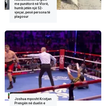
me punëtorë në Vlorë,
humb jetën një 52-
vjeçar, pesë persona të
plagosur
Joshua mposht Kristjan
Prengën në duelin e