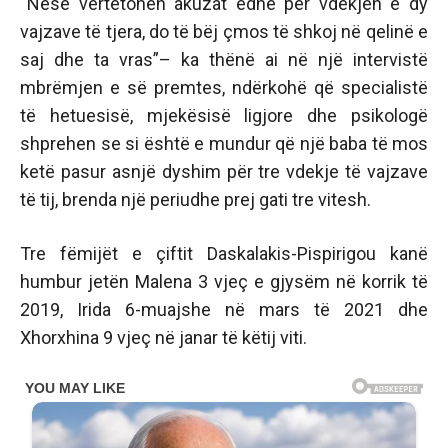
“Nëse vërtetohen akuzat edhe për vdekjen e dy
vajzave të tjera, do të bëj çmos të shkoj në qelinë e
saj dhe ta vras”– ka thënë ai në një intervistë
mbrëmjen e së premtes, ndërkohë që specialistë
të hetuesisë, mjekësisë ligjore dhe psikologë
shprehen se si është e mundur që një baba të mos
ketë pasur asnjë dyshim për tre vdekje të vajzave
të tij, brenda një periudhe prej gati tre vitesh.
Tre fëmijët e çiftit Daskalakis-Pispirigou kanë
humbur jetën Malena 3 vjeç e gjysëm në korrik të
2019, Irida 6-muajshe në mars të 2021 dhe
Xhorxhina 9 vjeç në janar të këtij viti.