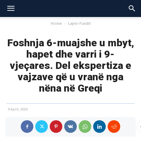
Home
Lajmi-Fundit
Foshnja 6-muajshe u mbyt,
hapet dhe varri i 9-
vjeçares. Del ekspertiza e
vajzave që u vranë nga
nëna në Greqi
9 April, 2022