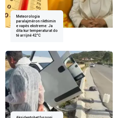
Meteorologia
paralajmëron rikthimin
e vapës ekstreme: Ja
dita kur temperaturat do
të arrijnë 42°C
Aksidentohet furgoni