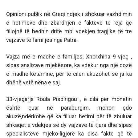
Opinioni publik në Greqi ndjek i shokuar vazhdimin
e hetimeve dhe zbardhjen e fakteve të reja që
fillojnë të hedhin dritë mbi vdekjen tragjike të tre
vajzave të familjes nga Patra.
Vajza më e madhe e familjes, Xhorxhina 9 vjeç ,
sipas analizave mjekësore, ka vdekur nga një dozë
e madhe ketamine, për të cilën akuzohet se ja ka
dhënë vetë nëna e saj.
33-vjeçarja Roula Pispirigou , e cila për monetin
është çuar në paraburgim, mohon çdo
akuzë,ndërkohë që ka filluar hetimi për të zbuluar
shkaqet e vdekjes së dy vajzave të tjera dhe sipas
specialistëve mjeko-ligjorë ka disa fakte që të