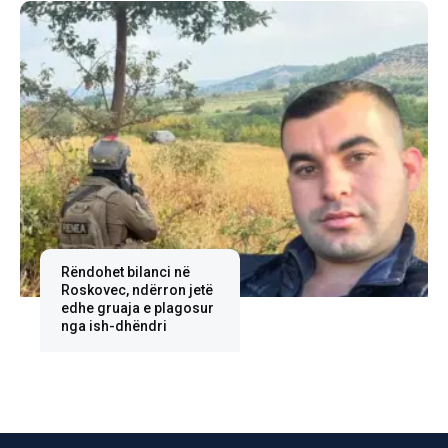
Rëndohet bilanci në
Roskovec, ndërron jetë
edhe gruaja e plagosur
nga ish-dhëndri