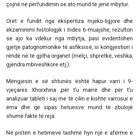
çojnë në përfundimin se ato mund të jenë mbytur.
Orët e fundit nga ekspertiza mjeko-ligjore dhe
ekzaminimi histologjik i Iridës 6-muajshe, rezulton
se ajo ka vdekur nga mbytja, pasi evidentohen
gjetje patognomonike të asfiksisë, si kongjestion i
rëndë në të gjitha organet (mëlçi, shpretkë, veshka,
gjëndra mbiveshkore etj.).
Mëngjesin e së shtunës është hapur varri i 9-
vjeçares Xhorxhina ,për t’u marrë dhe për t’u
analizuar tableti i saj me të cilin e kishte varrosur e
ëma dhe që sipas hetuesve mund të zbulojë
shumë fakte të reja.
Në pistën e hetimeve tashmë hyn një e afërme e