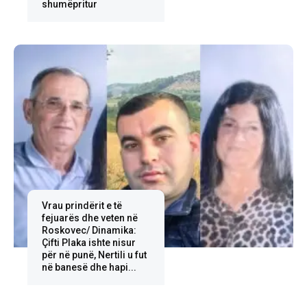
shumëpritur
Vrau prindërit e të
fejuarës dhe veten në
Roskovec/ Dinamika:
Çifti Plaka ishte nisur
për në punë, Nertili u fut
në banesë dhe hapi...