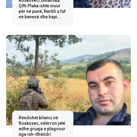
Roskovec/ Dinamika:
Çifti Plaka ishte nisur
për në punë, Nertili u fut
në banesë dhe hapi...
Rëndohet bilanci në
Roskovec, ndërron jetë
edhe gruaja e plagosur
nga ish-dhëndri