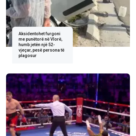
Aksidentohet furgoni
me punëtorë në Vlorë,
humb jetën një 52-
vjeçar, pesë persona të
plagosur