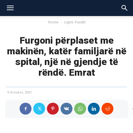
Home
Lajmi-Fundit
Furgoni përplaset me
makinën, katër familjarë në
spital, një në gjendje të
rëndë. Emrat
9 October, 2021