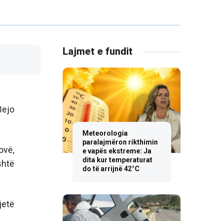
Lajmet e fundit
Bejo
Meteorologia
paralajmëron rikthimin
ovë,
e vapës ekstreme: Ja
dita kur temperaturat
shtë
do të arrijnë 42°C
jetë