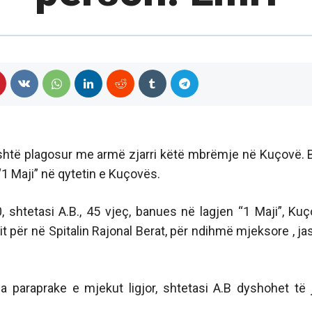
është plagosur me armë zjarri këtë mbrëmje në Kuçovë. 
 “1 Maji” në qytetin e Kuçovës.
 shtetasi A.B., 45 vjeç, banues në lagjen “1 Maji”, Kuç
it për në Spitalin Rajonal Berat, për ndihmë mjeksore , ja
 paraprake e mjekut ligjor, shtetasi A.B dyshohet të 