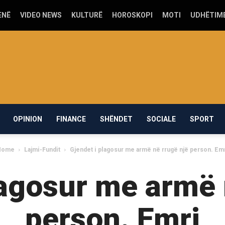
ENË
VIDEO NEWS
KULTURË
HOROSKOPI
MOTI
UDHËTIM
OPINION
FINANCE
SHËNDET
SOCIALE
SPORT
Home
Lajmi-Fundit
Gjendet i plagosur me armë në rrugë një person. Em
lagosur me armë 
person. Emri