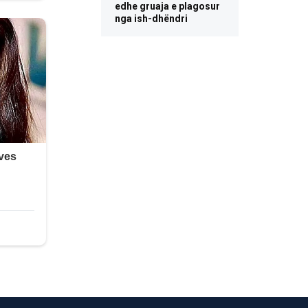
edhe gruaja e plagosur
nga ish-dhëndri