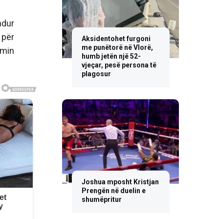
ndur
 për
Aksidentohet furgoni
me punëtorë në Vlorë,
imin
humb jetën një 52-
vjeçar, pesë persona të
plagosur
Joshua mposht Kristjan
Prengën në duelin e
shumëpritur