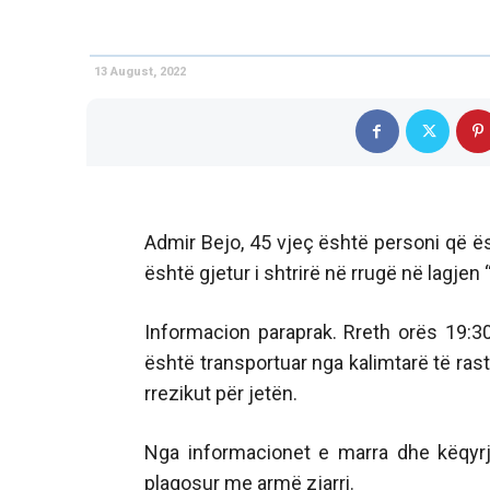
13 August, 2022
Admir Bejo, 45 vjeç është personi që 
është gjetur i shtrirë në rrugë në lagjen
Informacion paraprak. Rreth orës 19:30,
është transportuar nga kalimtarë të rast
rrezikut për jetën.
Nga informacionet e marra dhe këqyrja
plagosur me armë zjarri.