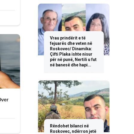
Vrau prindërit e të
fejuarës dhe veten në
Roskovec/ Dinamika:
Çifti Plaka ishte nisur
për në punë, Nertili u fut
në banesë dhe hapi...
Rëndohet bilanci në
Roskovec, ndërron jetë