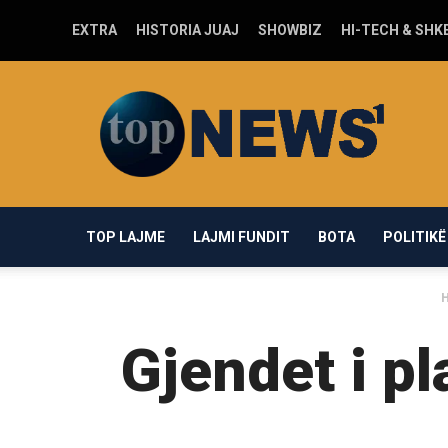
EXTRA
HISTORIA JUAJ
SHOWBIZ
HI-TECH & SHK
Top-
news1.com
TOP LAJME
LAJMI FUNDIT
BOTA
POLITIKË
Gjendet i p