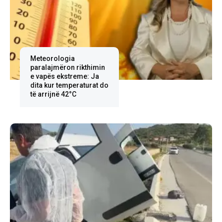
Meteorologia
paralajmëron rikthimin
e vapës ekstreme: Ja
dita kur temperaturat do
të arrijnë 42°C