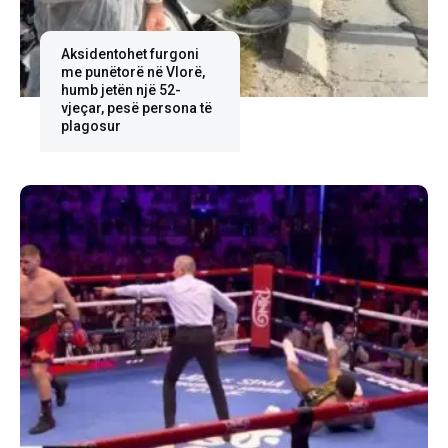
Aksidentohet furgoni
me punëtorë në Vlorë,
humb jetën një 52-
vjeçar, pesë persona të
plagosur