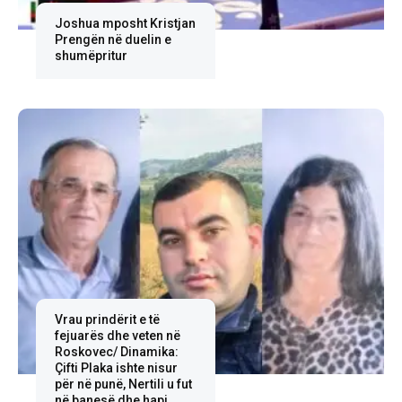
Joshua mposht Kristjan
Prengën në duelin e
shumëpritur
Vrau prindërit e të
fejuarës dhe veten në
Roskovec/ Dinamika:
Çifti Plaka ishte nisur
për në punë, Nertili u fut
në banesë dhe hapi...