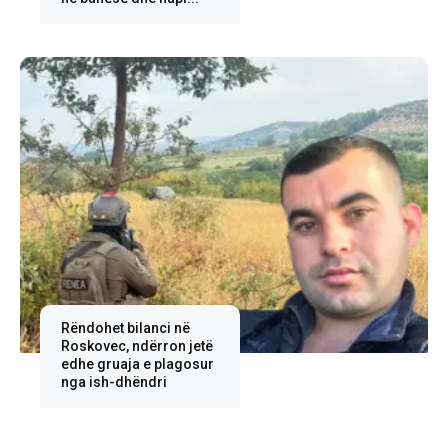
Rëndohet bilanci në
Roskovec, ndërron jetë
edhe gruaja e plagosur
nga ish-dhëndri