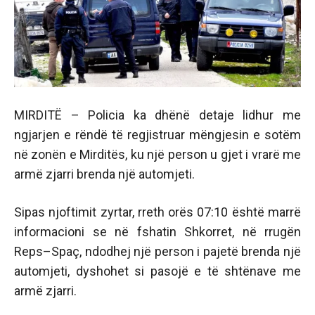
MIRDITË – Policia ka dhënë detaje lidhur me
ngjarjen e rëndë të regjistruar mëngjesin e sotëm
në zonën e Mirditës, ku një person u gjet i vrarë me
armë zjarri brenda një automjeti.
Sipas njoftimit zyrtar, rreth orës 07:10 është marrë
informacioni se në fshatin Shkorret, në rrugën
Reps–Spaç, ndodhej një person i pajetë brenda një
automjeti, dyshohet si pasojë e të shtënave me
armë zjarri.