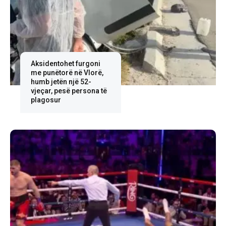
Aksidentohet furgoni
me punëtorë në Vlorë,
humb jetën një 52-
vjeçar, pesë persona të
plagosur