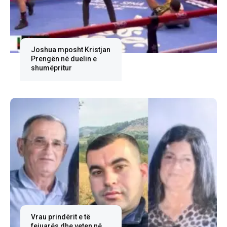
Joshua mposht Kristjan
Prengën në duelin e
shumëpritur
Vrau prindërit e të
fejuarës dhe veten në