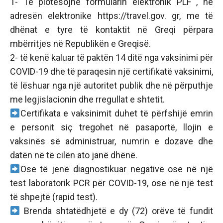
1- Të plotësojnë formularin elektronik PLF , në
adresën elektronike https://travel.gov. gr, me të
dhënat e tyre të kontaktit në Greqi përpara
mbërritjes në Republikën e Greqisë.
2- të kenë kaluar të paktën 14 ditë nga vaksinimi për
COVID-19 dhe të paraqesin një certifikatë vaksinimi,
të lëshuar nga një autoritet publik dhe në përputhje
me legjislacionin dhe rregullat e shtetit.
Certifikata e vaksinimit duhet të përfshijë emrin
e personit siç tregohet në pasaportë, llojin e
vaksinës së administruar, numrin e dozave dhe
datën në të cilën ato janë dhënë.
Ose të jenë diagnostikuar negativë ose në një
test laboratorik PCR për COVID-19, ose në një test
të shpejtë (rapid test).
Brenda shtatëdhjetë e dy (72) orëve të fundit