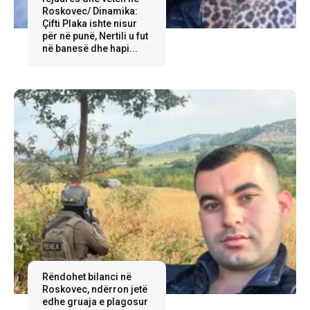
Roskovec/ Dinamika:
Çifti Plaka ishte nisur
për në punë, Nertili u fut
në banesë dhe hapi...
Rëndohet bilanci në
Roskovec, ndërron jetë
edhe gruaja e plagosur