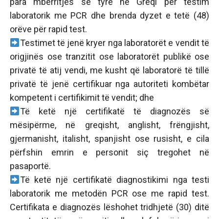
para mbërritjes së tyre në Greqi për testim
laboratorik me PCR dhe brenda dyzet e tetë (48)
orëve për rapid test.
Testimet të jenë kryer nga laboratorët e vendit të
origjinës ose tranzitit ose laboratorët publikë ose
privatë të atij vendi, me kusht që laboratorë të tillë
privatë të jenë certifikuar nga autoriteti kombëtar
kompetent i certifikimit të vendit; dhe
Të ketë një certifikatë të diagnozës së
mësipërme, në greqisht, anglisht, frëngjisht,
gjermanisht, italisht, spanjisht ose rusisht, e cila
përfshin emrin e personit siç tregohet në
pasaportë.
Të ketë një certifikatë diagnostikimi nga testi
laboratorik me metodën PCR ose me rapid test.
Certifikata e diagnozës lëshohet tridhjetë (30) ditë