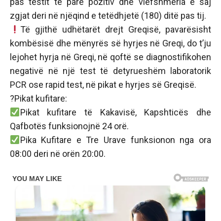
pas testit të parë pozitiv dhe vlefshmëria e saj
zgjat deri në njëqind e tetëdhjetë (180) ditë pas tij.
Të gjithë udhëtarët drejt Greqisë, pavarësisht
kombësisë dhe mënyrës së hyrjes në Greqi, do t’ju
lejohet hyrja në Greqi, në qoftë se diagnostifikohen
negativë në një test të detyrueshëm laboratorik
PCR ose rapid test, në pikat e hyrjes së Greqisë.
?Pikat kufitare:
Pikat kufitare të Kakavisë, Kapshticës dhe
Qafbotës funksionojnë 24 orë.
Pika Kufitare e Tre Urave funksionon nga ora
08:00 deri në orën 20:00.