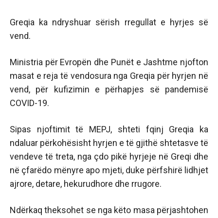
Greqia ka ndryshuar sërish rregullat e hyrjes së
vend.
Ministria për Evropën dhe Punët e Jashtme njofton
masat e reja të vendosura nga Greqia për hyrjen në
vend, për kufizimin e përhapjes së pandemisë
COVID-19.
Sipas njoftimit të MEPJ, shteti fqinj Greqia ka
ndaluar përkohësisht hyrjen e të gjithë shtetasve të
vendeve të treta, nga çdo pikë hyrjeje në Greqi dhe
në çfarëdo mënyre apo mjeti, duke përfshirë lidhjet
ajrore, detare, hekurudhore dhe rrugore.
Ndërkaq theksohet se nga këto masa përjashtohen