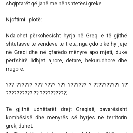
shqiptarët që janë me nënshtetësi greke.
Njoftimi i plotë:
Ndalohet përkohësisht hyrja në Greqi e të gjithë
shtetasve të vendeve të treta, nga çdo pikë hyrjeje
në Greqi dhe në çfarëdo mënyre apo mjeti, duke
përfshirë lidhjet ajrore, detare, hekurudhore dhe
rrugore.
??? ?????? ??? ???? ??̈? ??????̈? ? ??̈???????̈? ??̈
?????????̈? ??̈ ??????̈????̈.
Të gjithë udhëtarët drejt Greqisë, pavarësisht
kombësisë dhe mënyrës së hyrjes në territorin
grek, duhet: