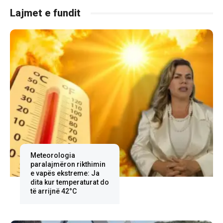
Lajmet e fundit
Meteorologia
paralajmëron rikthimin
e vapës ekstreme: Ja
dita kur temperaturat do
të arrijnë 42°C