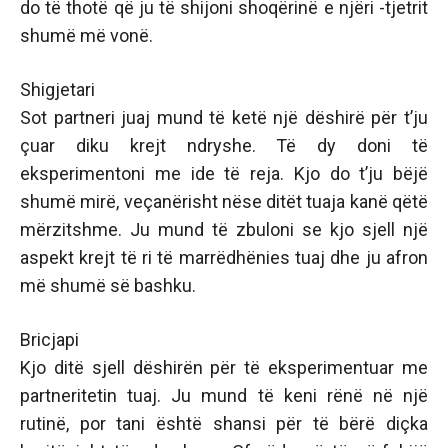
do të thotë që ju të shijoni shoqërinë e njëri -tjetrit
shumë më vonë.
Shigjetari
Sot partneri juaj mund të ketë një dëshirë për t’ju
çuar diku krejt ndryshe. Të dy doni të
eksperimentoni me ide të reja. Kjo do t’ju bëjë
shumë mirë, veçanërisht nëse ditët tuaja kanë qëtë
mërzitshme. Ju mund të zbuloni se kjo sjell një
aspekt krejt të ri të marrëdhënies tuaj dhe ju afron
më shumë së bashku.
Bricjapi
Kjo ditë sjell dëshirën për të eksperimentuar me
partneritetin tuaj. Ju mund të keni rënë në një
rutinë, por tani është shansi për të bërë diçka