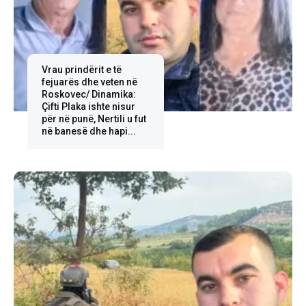
Vrau prindërit e të
fejuarës dhe veten në
Roskovec/ Dinamika:
Çifti Plaka ishte nisur
për në punë, Nertili u fut
në banesë dhe hapi...