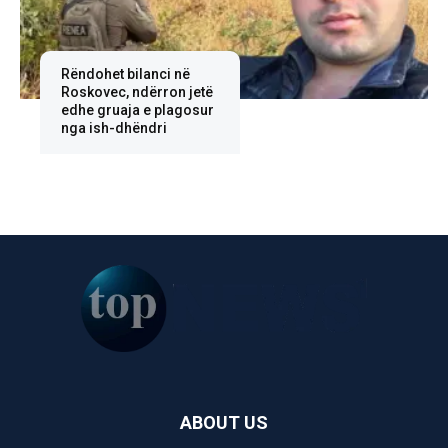
Rëndohet bilanci në
Roskovec, ndërron jetë
edhe gruaja e plagosur
nga ish-dhëndri
ABOUT US