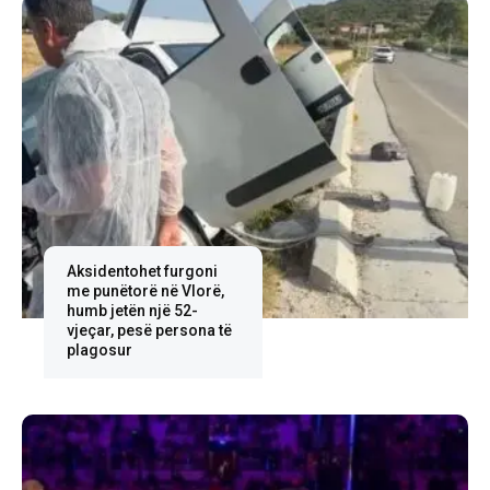
Aksidentohet furgoni
me punëtorë në Vlorë,
humb jetën një 52-
vjeçar, pesë persona të
plagosur