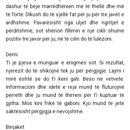
dashur të bëjë marrëdhënien më të thellë dhe më
të fortë. Dikush do të sjellë fat për ju për tre javët e
ardhshme. Pavarësisht nga uljet dhe ngritjet e
përditshme, sot shënon fillimin e një cikli shumë
pozitiv tre javor për ju, në të cilin do të lulëzoni.
Demi
Ti je pjesa e munguar e enigmës sot. Si rezultat,
njerëzit do të shikojnë tek ju për përgjigje. Lajmi i
mirë është se do t’i keni gati. Beso ne vetvete.
Informacioni dhe idetë e reja mund të fluturojnë
përreth dhe ju mund të thirreni për t’i kuptuar të
gjitha. Mos kini frikë të gaboni. Kjo mund të jetë
saktësisht përgjigja e nevojshme.
Binjakët