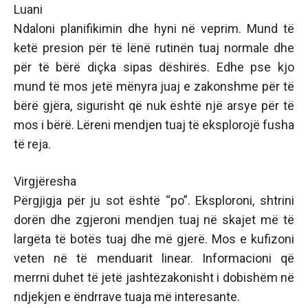
Luani
Ndaloni planifikimin dhe hyni në veprim. Mund të
ketë presion për të lënë rutinën tuaj normale dhe
për të bërë diçka sipas dëshirës. Edhe pse kjo
mund të mos jetë mënyra juaj e zakonshme për të
bërë gjëra, sigurisht që nuk është një arsye për të
mos i bërë. Lëreni mendjen tuaj të eksplorojë fusha
të reja.
Virgjëresha
Përgjigja për ju sot është “po”. Eksploroni, shtrini
dorën dhe zgjeroni mendjen tuaj në skajet më të
largëta të botës tuaj dhe më gjerë. Mos e kufizoni
veten në të menduarit linear. Informacioni që
merrni duhet të jetë jashtëzakonisht i dobishëm në
ndjekjen e ëndrrave tuaja më interesante.