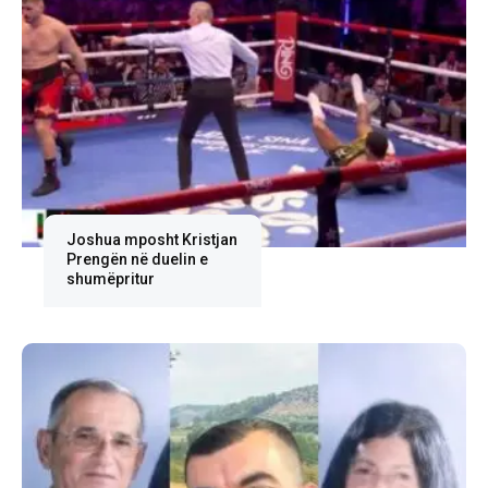
Joshua mposht Kristjan
Prengën në duelin e
shumëpritur