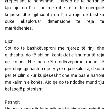
krejtësisht të ndryshme. Çfarëdo që të përfshijë
kjo, ajo do t’ju japë një rritje të re të energjisë
krijuese dhe gjithashtu do t’ju afrojë së bashku
duke eksploruar dimensione të reja të
marrëdhënies.
Ujori
Sot do të bashkëveproni me njerëz të rinj, dhe
gjithashtu do të shijoni kontaktet e shumta të reja
që krijoni. Një nga këto ndërveprime mund të
përfshijë gjithashtu një fytyrë nga e kaluara, dikush
për të cilin dikur kujdeseshit dhe më pas e harroni
me kalimin e kohës. Ajo që do të ndodhë mund t’ju
befasojë plotësisht.
Peshqit
Lini pak vend për komunikime të gjata me miqtë e