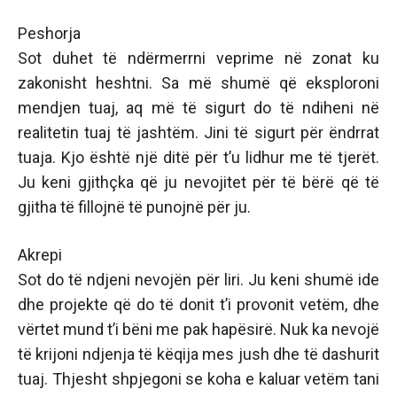
Peshorja
Sot duhet të ndërmerrni veprime në zonat ku
zakonisht heshtni. Sa më shumë që eksploroni
mendjen tuaj, aq më të sigurt do të ndiheni në
realitetin tuaj të jashtëm. Jini të sigurt për ëndrrat
tuaja. Kjo është një ditë për t’u lidhur me të tjerët.
Ju keni gjithçka që ju nevojitet për të bërë që të
gjitha të fillojnë të punojnë për ju.
Akrepi
Sot do të ndjeni nevojën për liri. Ju keni shumë ide
dhe projekte që do të donit t’i provonit vetëm, dhe
vërtet mund t’i bëni me pak hapësirë. Nuk ka nevojë
të krijoni ndjenja të këqija mes jush dhe të dashurit
tuaj. Thjesht shpjegoni se koha e kaluar vetëm tani