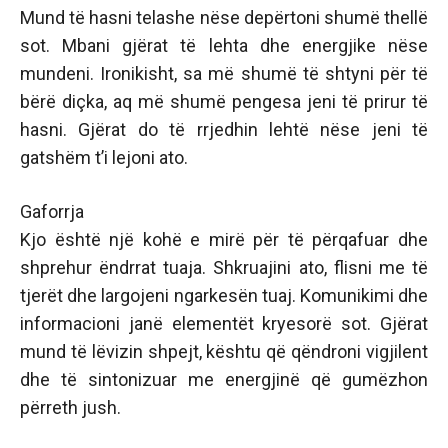
Mund të hasni telashe nëse depërtoni shumë thellë
sot. Mbani gjërat të lehta dhe energjike nëse
mundeni. Ironikisht, sa më shumë të shtyni për të
bërë diçka, aq më shumë pengesa jeni të prirur të
hasni. Gjërat do të rrjedhin lehtë nëse jeni të
gatshëm t’i lejoni ato.
Gaforrja
Kjo është një kohë e mirë për të përqafuar dhe
shprehur ëndrrat tuaja. Shkruajini ato, flisni me të
tjerët dhe largojeni ngarkesën tuaj. Komunikimi dhe
informacioni janë elementët kryesorë sot. Gjërat
mund të lëvizin shpejt, kështu që qëndroni vigjilent
dhe të sintonizuar me energjinë që gumëzhon
përreth jush.